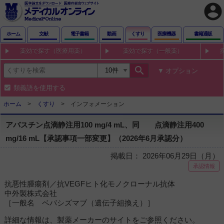
account_circle
ホーム
文献
電子書籍
動画
くすり
医療機器
書籍通販
薬効で探す（医療用薬）
薬効で探す（一般薬）
search
オプション
類義語を使用する
ホーム
くすり
インフォメーション
アバスチン点滴静注用100 mg/4 mL、同 点滴静注用400
mg/16 mL【承認事項一部変更】（2026年6月承認分）
掲載日： 2026年06月29日（月）
承認情報
抗悪性腫瘍剤／抗VEGFヒト化モノクローナル抗体
中外製株式会社
［一般名 ベバシズマブ（遺伝子組換え）］
詳細な情報は、製薬メーカーのサイトをご参照ください。