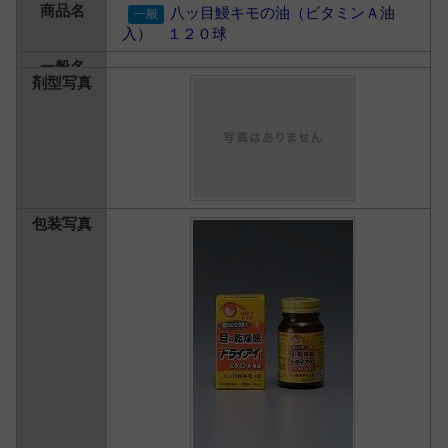
八ッ目鰻キモの油（ビタミンＡ油
入） １２０球