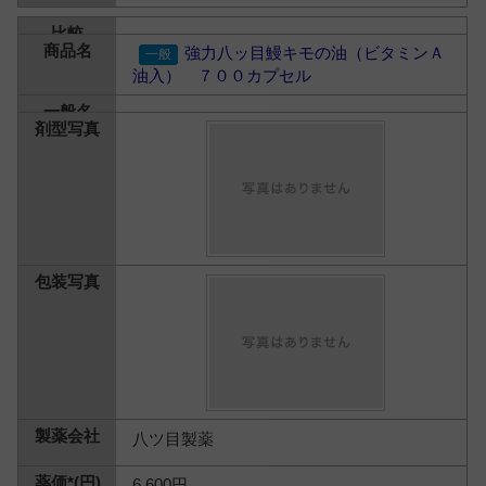
強力八ッ目鰻キモの油（ビタミンＡ
油入） ７００カプセル
八ツ目製薬
6,600円