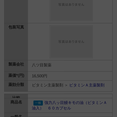
八ツ目製薬
16,500円
ビタミン主薬製剤 ＞
ビタミンＡ主薬製剤
強力八ッ目鰻キモの油（ビタミンＡ
油入） ６０カプセル