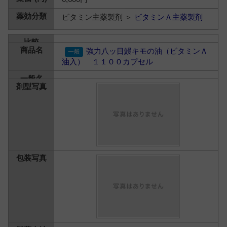
ビタミン主薬製剤 ＞
ビタミンＡ主薬製剤
強力八ッ目鰻キモの油（ビタミンＡ
油入） １１００カプセル