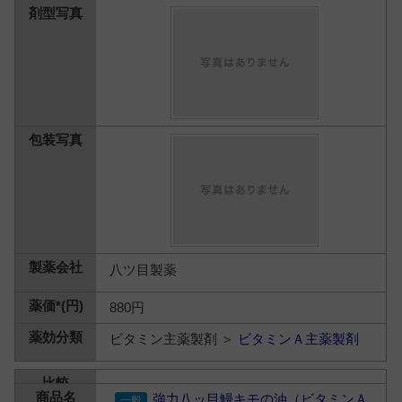
八ツ目製薬
880円
ビタミン主薬製剤 ＞
ビタミンＡ主薬製剤
強力八ッ目鰻キモの油（ビタミンＡ