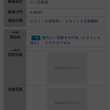
八ツ目製薬
9,900円
ビタミン主薬製剤 ＞
ビタミンＡ主薬製剤
強力八ッ目鰻キモの油（ビタミンＡ
油入） １００カプセル