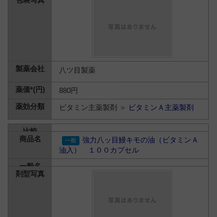
八ツ目製薬
880円
ビタミン主薬製剤 ＞
ビタミンＡ主薬製剤
強力八ッ目鰻キモの油（ビタミンＡ
油入） １００カプセル