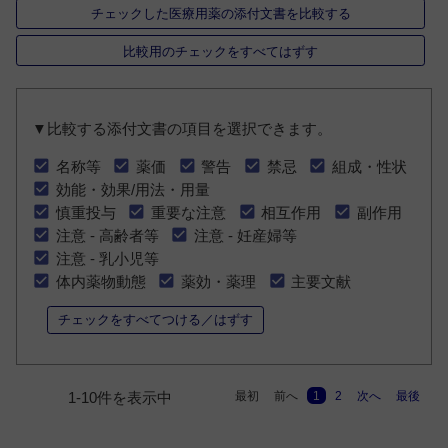
チェックした医療用薬の添付文書を比較する
比較用のチェックをすべてはずす
▼比較する添付文書の項目を選択できます。
名称等
薬価
警告
禁忌
組成・性状
効能・効果/用法・用量
慎重投与
重要な注意
相互作用
副作用
注意 - 高齢者等
注意 - 妊産婦等
注意 - 乳小児等
体内薬物動態
薬効・薬理
主要文献
チェックをすべてつける／はずす
最初
前へ
1
2
次へ
最後
1-10件を表示中