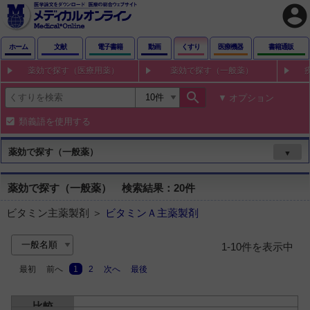
account_circle
ホーム
文献
電子書籍
動画
くすり
医療機器
書籍通販
薬効で探す（医療用薬）
薬効で探す（一般薬）
search
オプション
類義語を使用する
薬効で探す（一般薬）
▼
薬効で探す（一般薬） 検索結果：20件
ビタミン主薬製剤 ＞
ビタミンＡ主薬製剤
1-10件を表示中
最初
前へ
1
2
次へ
最後