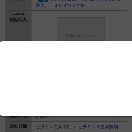
油入） ３００カプセル
八ツ目製薬
3,300円
ビタミン主薬製剤 ＞
ビタミンＡ主薬製剤