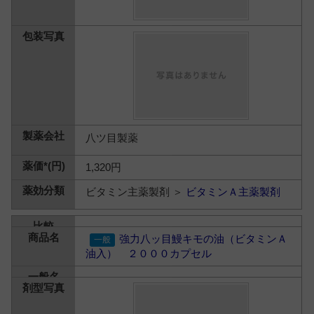
八ツ目製薬
1,320円
ビタミン主薬製剤 ＞
ビタミンＡ主薬製剤
強力八ッ目鰻キモの油（ビタミンＡ
油入） ２０００カプセル