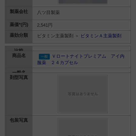
八ツ目製薬
2,541円
ビタミン主薬製剤 ＞
ビタミンＡ主薬製剤
Ｖロートナイトプレミアム アイ内
服薬 ２４カプセル