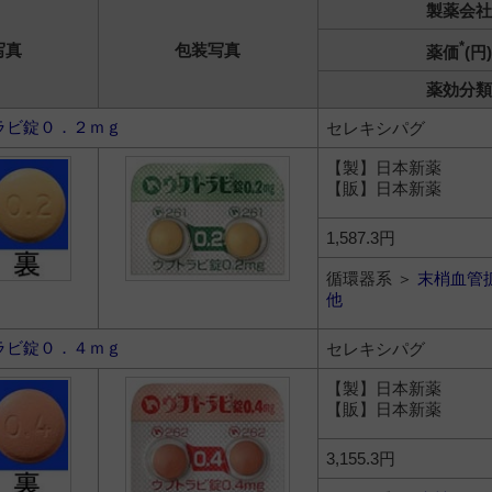
製薬会社
*
写真
包装写真
薬価
(円)
薬効分類
ラビ錠０．２ｍｇ
セレキシパグ
【製】日本新薬
【販】日本新薬
1,587.3円
循環器系 ＞
末梢血管
他
ラビ錠０．４ｍｇ
セレキシパグ
【製】日本新薬
【販】日本新薬
3,155.3円