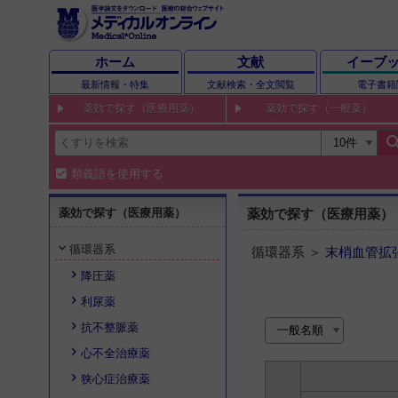
ホーム
文献
イーブ
最新情報・特集
文献検索・全文閲覧
電子書籍
薬効で探す（医療用薬）
薬効で探す（一般薬）
sear
類義語を使用する
薬効で探す（医療用薬）
薬効で探す（医療用薬）
循環器系
循環器系 ＞
末梢血管拡
降圧薬
利尿薬
抗不整脈薬
心不全治療薬
狭心症治療薬