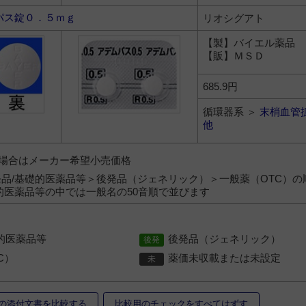
パス錠０．５ｍｇ
リオシグアト
【製】バイエル薬品
【販】ＭＳＤ
685.9円
循環器系 ＞
末梢血管
他
）の場合はメーカー希望小売価格
品/基礎的医薬品等＞後発品（ジェネリック）＞一般薬（OTC）の
的医薬品等の中では一般名の50音順で並びます
的医薬品等
後発品（ジェネリック）
C）
薬価未収載または未設定
の添付文書を比較する
比較用のチェックをすべてはずす