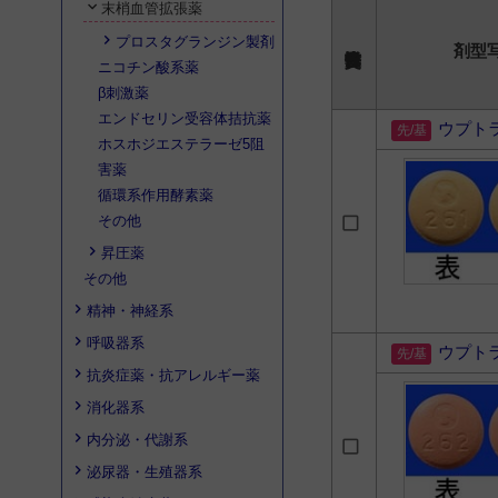
末梢血管拡張薬
プロスタグランジン製剤
剤型
ニコチン酸系薬
β刺激薬
エンドセリン受容体拮抗薬
ウプト
ホスホジエステラーゼ5阻
害薬
循環系作用酵素薬
その他
昇圧薬
その他
精神・神経系
呼吸器系
ウプト
抗炎症薬・抗アレルギー薬
消化器系
内分泌・代謝系
泌尿器・生殖器系