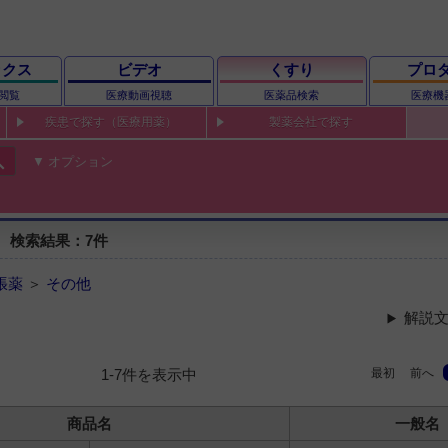
ックス
ビデオ
くすり
プロ
閲覧
医療動画視聴
医薬品検索
医療機
疾患で探す（医療用薬）
製薬会社で探す
ch
オプション
 検索結果：7件
張薬
＞
その他
解説文
最初
前へ
1-7件を表示中
商品名
一般名