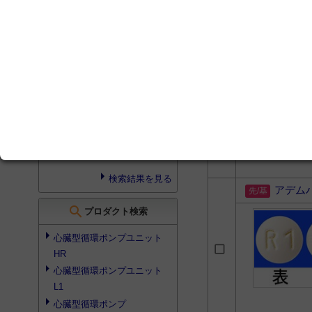
その他
のRWE (診療ガイドラ
インなど) に資するデータ
切除可能非小細胞肺癌に対す
アデム
る周術期治療 - ALK融合遺伝
子, EGFR遺伝子変異,
その他
のドライバー変異
レクチャー (5) セメント質を
温存する歯周基本治療につい
て
検索結果を見る
アデム
search
プロダクト検索
心臓型循環ポンプユニット
HR
心臓型循環ポンプユニット
L1
心臓型循環ポンプ