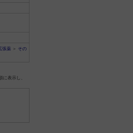
拡張薬
＞
その
順に表示し、