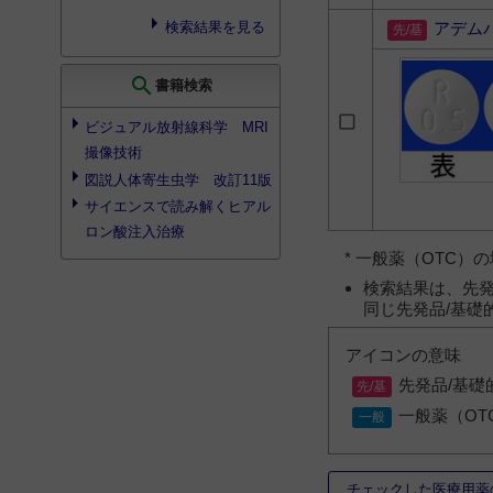
検索結果を見る
アデム
search
書籍検索
ビジュアル放射線科学 MRI
撮像技術
図説人体寄生虫学 改訂11版
サイエンスで読み解くヒアル
ロン酸注入治療
* 一般薬（OTC
検索結果は、先発
同じ先発品/基礎
アイコンの意味
先発品/基礎
一般薬（OT
チェックした医療用薬