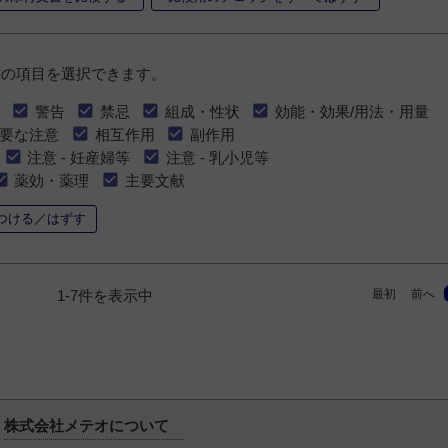
書の項目を選択できます。
警告
禁忌
組成・性状
効能・効果/用法・用量
要な注意
相互作用
副作用
注意 - 妊産婦等
注意 - 乳小児等
薬効・薬理
主要文献
つける／はずす
最初
前へ
1-7件を表示中
株式会社メテオについて