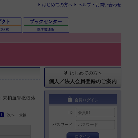
はじめての方へ
ヘルプ・お問い合わせ
ダクト
ブックセンター
器検索
医学書通販
はじめての方へ
個人／法人会員登録のご案内
: 末梢血管拡張薬
lock
会員ログイン
ID
1
次へ
最後
パスワード
ログイン