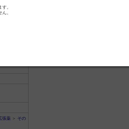
治療薬
＞
排胆
ます。
せん。
拡張薬
＞
その
拡張薬
＞
その