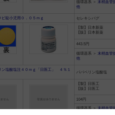
循環器系 ＞
末梢血管
他
ラビ錠小児用０．０５ｍｇ
セレキシパグ
【製】日本新薬
【販】日本新薬
443.5円
循環器系 ＞
末梢血管
他
リン塩酸塩注４０ｍｇ「日医工」 ４％１
パパベリン塩酸塩
【製】日医工
【販】日医工
104円
循環器系 ＞
末梢血管
他