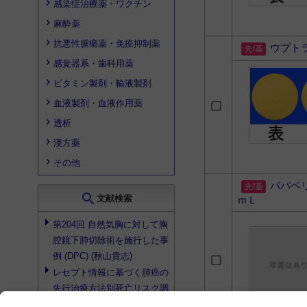
感染症治療薬・ワクチン
麻酔薬
抗悪性腫瘍薬・免疫抑制薬
ウプト
感覚器系・歯科用薬
ビタミン製剤・輸液製剤
血液製剤・血液作用薬
透析
漢方薬
その他
パパベ
search
文献検索
ｍＬ
第204回 自然気胸に対して胸
腔鏡下肺切除術を施行した事
例 (DPC) (秋山貴志)
レセプト情報に基づく肺癌の
先行治療方法別死亡リスク調
査