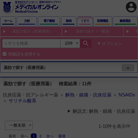
account_circle
ホーム
文献
電子書籍
動画
くすり
医療機器
書籍通販
薬効で探す（医療用薬）
薬効で探す（一般薬）
search
オプション
類義語を使用する
薬効で探す（医療用薬）
▼
薬効で探す（医療用薬） 検索結果：11件
抗炎症薬・抗アレルギー薬 ＞
解熱・鎮痛・抗炎症薬
＞
NSAIDs
＞
サリチル酸系
解説文: 解熱・鎮痛・抗炎症薬
1-10件を表示中
最初
前へ
1
2
次へ
最後