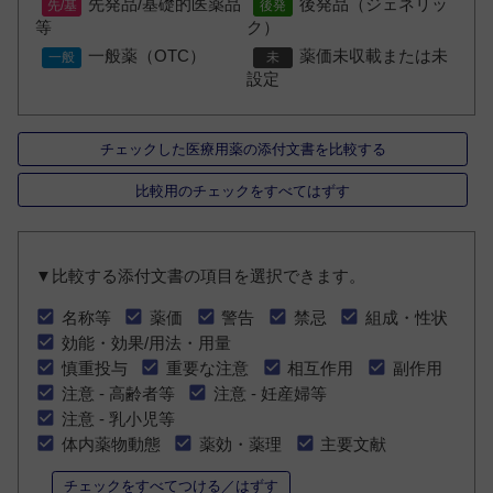
先発品/基礎的医薬品
後発品（ジェネリッ
等
ク）
一般薬（OTC）
薬価未収載または未
設定
チェックした医療用薬の添付文書を比較する
比較用のチェックをすべてはずす
▼比較する添付文書の項目を選択できます。
名称等
薬価
警告
禁忌
組成・性状
効能・効果/用法・用量
慎重投与
重要な注意
相互作用
副作用
注意 - 高齢者等
注意 - 妊産婦等
注意 - 乳小児等
体内薬物動態
薬効・薬理
主要文献
チェックをすべてつける／はずす