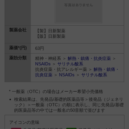
【製】日新製薬
【販】日新製薬
63円
精神・神経系 ＞
解熱・鎮痛・抗炎症薬
＞
NSAIDs
＞
サリチル酸系
抗炎症薬・抗アレルギー薬 ＞
解熱・鎮痛・
抗炎症薬
＞
NSAIDs
＞
サリチル酸系
* 一般薬（OTC）の場合はメーカー希望小売価格
検索結果は、先発品/基礎的医薬品等＞後発品（ジェネリ
ック）＞一般薬（OTC）の順に表示し、同じ先発品/基礎
的医薬品等の中では一般名の50音順で並びます
アイコンの意味