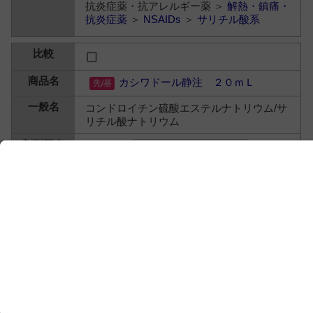
抗炎症薬・抗アレルギー薬 ＞
解熱・鎮痛・
抗炎症薬
＞
NSAIDs
＞
サリチル酸系
カシワドール静注 ２０ｍＬ
コンドロイチン硫酸エステルナトリウム/サ
リチル酸ナトリウム