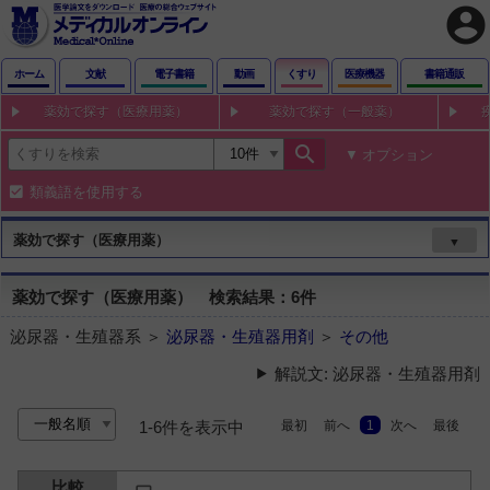
account_circle
ホーム
文献
電子書籍
動画
くすり
医療機器
書籍通販
薬効で探す（医療用薬）
薬効で探す（一般薬）
search
オプション
類義語を使用する
薬効で探す（医療用薬）
▼
薬効で探す（医療用薬） 検索結果：6件
泌尿器・生殖器系 ＞
泌尿器・生殖器用剤
＞
その他
解説文: 泌尿器・生殖器用剤
最初
前へ
1
次へ
最後
1-6件を表示中