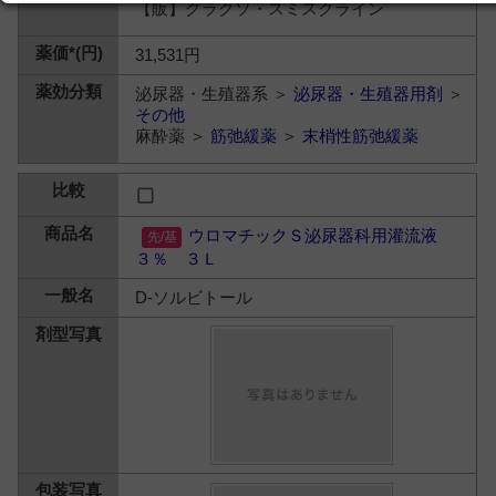
【販】グラクソ・スミスクライン
31,531円
泌尿器・生殖器系 ＞
泌尿器・生殖器用剤
＞
その他
麻酔薬 ＞
筋弛緩薬
＞
末梢性筋弛緩薬
ウロマチックＳ泌尿器科用灌流液
３％ ３Ｌ
D-ソルビトール