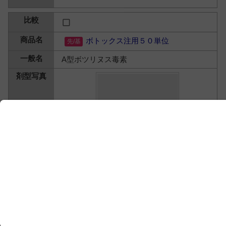
ボトックス注用５０単位
A型ボツリヌス毒素
【製】グラクソ・スミスクライン