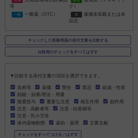
等
ク）
一般薬（OTC）
薬価未収載または未
設定
チェックした医療用薬の添付文書を比較する
比較用のチェックをすべてはずす
▼比較する添付文書の項目を選択できます。
名称等
薬価
警告
禁忌
組成・性状
効能・効果/用法・用量
慎重投与
重要な注意
相互作用
副作用
注意 - 高齢者等
注意 - 妊産婦等
注意 - 乳小児等
体内薬物動態
薬効・薬理
主要文献
チェックをすべてつける／はずす