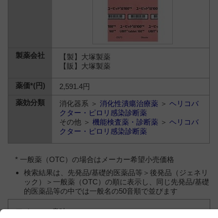
【製】大塚製薬
【販】大塚製薬
2,591.4円
消化器系 ＞
消化性潰瘍治療薬
＞
ヘリコバ
クター・ピロリ感染診断薬
その他 ＞
機能検査薬・診断薬
＞
ヘリコバ
クター・ピロリ感染診断薬
* 一般薬（OTC）の場合はメーカー希望小売価格
検索結果は、先発品/基礎的医薬品等＞後発品（ジェネリ
ック）＞一般薬（OTC）の順に表示し、同じ先発品/基礎
的医薬品等の中では一般名の50音順で並びます
アイコンの意味