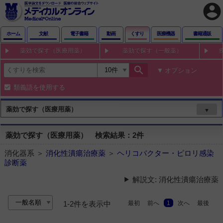
account_circle
ホーム
文献
電子書籍
動画
くすり
医療機器
書籍通販
薬効で探す（医療用薬）
薬効で探す（一般薬）
search
オプション
類義語を使用する
薬効で探す（医療用薬）
▼
薬効で探す（医療用薬） 検索結果：2件
消化器系 ＞
消化性潰瘍治療薬
＞
ヘリコバクター・ピロリ感染
診断薬
解説文: 消化性潰瘍治療薬
最初
前へ
1
次へ
最後
1-2件を表示中