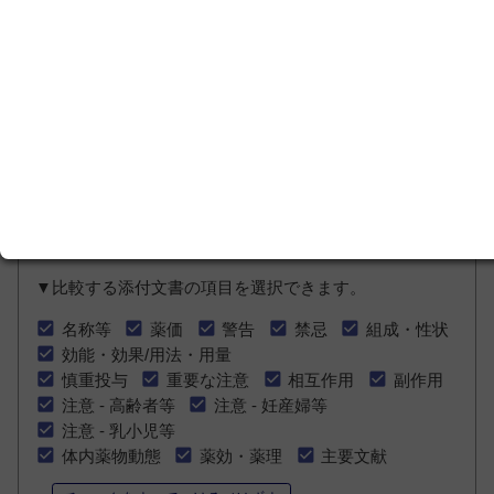
先発品/基礎的医薬品
後発品（ジェネリッ
等
ク）
一般薬（OTC）
薬価未収載または未
設定
チェックした医療用薬の添付文書を比較する
比較用のチェックをすべてはずす
▼比較する添付文書の項目を選択できます。
名称等
薬価
警告
禁忌
組成・性状
効能・効果/用法・用量
慎重投与
重要な注意
相互作用
副作用
注意 - 高齢者等
注意 - 妊産婦等
注意 - 乳小児等
体内薬物動態
薬効・薬理
主要文献