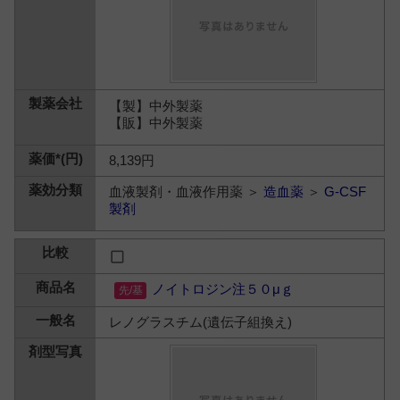
【製】中外製薬
【販】中外製薬
8,139円
血液製剤・血液作用薬 ＞
造血薬
＞
G-CSF
製剤
ノイトロジン注５０μｇ
レノグラスチム(遺伝子組換え)