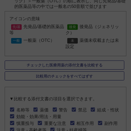
ック）＞一般薬（OTC）の順に表示し、同じ先発品/基礎
的医薬品等の中では一般名の50音順で並びます
アイコンの意味
先発品/基礎的医薬品
後発品（ジェネリッ
等
ク）
一般薬（OTC）
薬価未収載または未
設定
チェックした医療用薬の添付文書を比較する
比較用のチェックをすべてはずす
▼比較する添付文書の項目を選択できます。
名称等
薬価
警告
禁忌
組成・性状
効能・効果/用法・用量
慎重投与
重要な注意
相互作用
副作用
注意 - 高齢者等
注意 - 妊産婦等