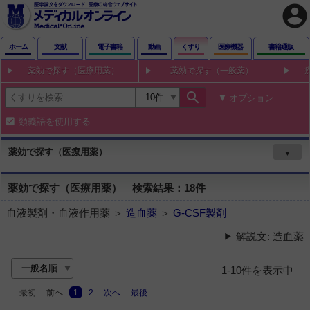
account_circle
ホーム
文献
電子書籍
動画
くすり
医療機器
書籍通販
薬効で探す（医療用薬）
薬効で探す（一般薬）
search
オプション
類義語を使用する
薬効で探す（医療用薬）
▼
薬効で探す（医療用薬） 検索結果：18件
血液製剤・血液作用薬 ＞
造血薬
＞
G-CSF製剤
解説文: 造血薬
1-10件を表示中
最初
前へ
1
2
次へ
最後