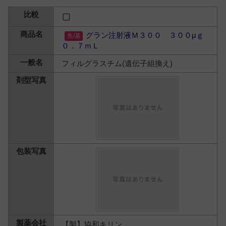
グラン注射液Ｍ３００ ３００μｇ
０．７ｍＬ
フィルグラスチム(遺伝子組換え)
【製】協和キリン