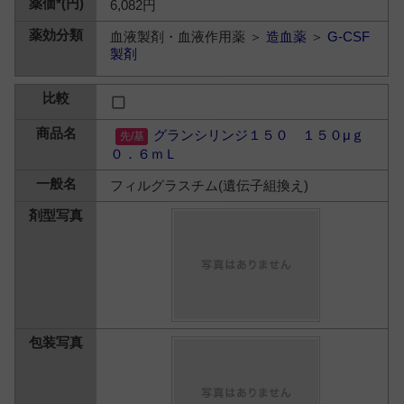
6,082円
血液製剤・血液作用薬 ＞
造血薬
＞
G-CSF
製剤
グランシリンジ１５０ １５０μｇ
０．６ｍＬ
フィルグラスチム(遺伝子組換え)