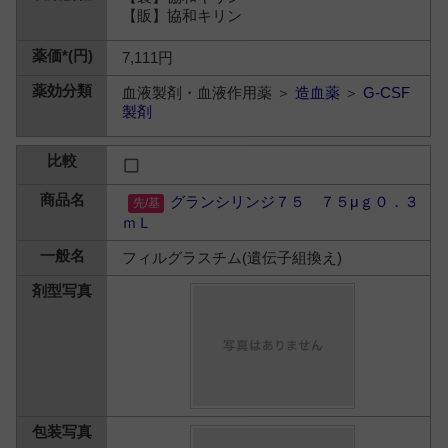
【販】協和キリン
7,111円
血液製剤・血液作用薬 ＞
造血薬
＞
G-CSF
製剤
グランシリンジ７５ ７５μｇ０．３
ｍＬ
フィルグラスチム(遺伝子組換え)