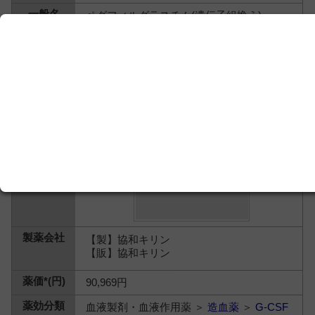
ペグフィルグラスチム(遺伝子組換え)
【製】協和キリン
【販】協和キリン
90,969円
血液製剤・血液作用薬 ＞
造血薬
＞
G-CSF