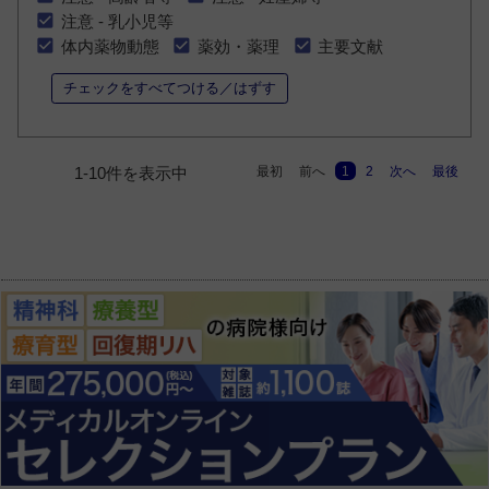
注意 - 乳小児等
体内薬物動態
薬効・薬理
主要文献
チェックをすべてつける／はずす
最初
前へ
1
2
次へ
最後
1-10件を表示中