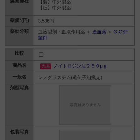
【製】中外製薬
【販】中外製薬
3,586円
血液製剤・血液作用薬 ＞
造血薬
＞
G-CSF
製剤
ノイトロジン注２５０μｇ
レノグラスチム(遺伝子組換え)