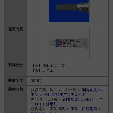
【製】池田薬品工業
【販】日医工
35.3円
抗炎症薬・抗アレルギー薬 ＞
副腎皮質ホル
モン
＞
外用副腎皮質ステロイド
内分泌・代謝系 ＞
副腎皮質ホルモン
＞
ス
テロイド外用剤
感覚器系・歯科用薬 ＞
歯科・口腔用薬
＞