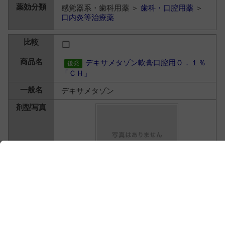
感覚器系・歯科用薬 ＞
歯科・口腔用薬
＞
口内炎等治療薬
デキサメタゾン軟膏口腔用０．１％
「ＣＨ」
デキサメタゾン