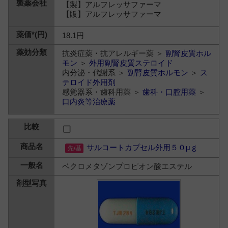
【製】アルフレッサファーマ
【販】アルフレッサファーマ
18.1円
抗炎症薬・抗アレルギー薬 ＞
副腎皮質ホル
モン
＞
外用副腎皮質ステロイド
内分泌・代謝系 ＞
副腎皮質ホルモン
＞
ス
テロイド外用剤
感覚器系・歯科用薬 ＞
歯科・口腔用薬
＞
口内炎等治療薬
サルコートカプセル外用５０μｇ
ベクロメタゾンプロピオン酸エステル