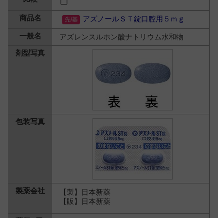
アズノールＳＴ錠口腔用５ｍｇ
アズレンスルホン酸ナトリウム水和物
【製】日本新薬
【販】日本新薬