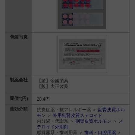
【製】帝國製薬
【販】大正製薬
28.4円
抗炎症薬・抗アレルギー薬 ＞
副腎皮質ホル
モン
＞
外用副腎皮質ステロイド
内分泌・代謝系 ＞
副腎皮質ホルモン
＞
ス
テロイド外用剤
感覚器系・歯科用薬 ＞
歯科・口腔用薬
＞