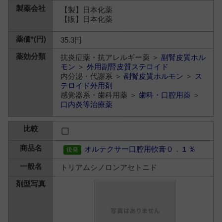
【製】日本化薬
【販】日本化薬
35.3円
抗炎症薬・抗アレルギー薬 ＞
副腎皮質ホル
モン
＞
外用副腎皮質ステロイド
内分泌・代謝系 ＞
副腎皮質ホルモン
＞
ス
テロイド外用剤
感覚器系・歯科用薬 ＞
歯科・口腔用薬
＞
口内炎等治療薬
オルテクサー口腔用軟膏０．１％
トリアムシノロンアセトニド