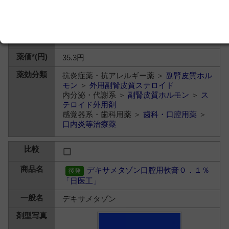
【製】長生堂製薬
【販】日本ジェネリック
35.3円
抗炎症薬・抗アレルギー薬 ＞
副腎皮質ホル
モン
＞
外用副腎皮質ステロイド
内分泌・代謝系 ＞
副腎皮質ホルモン
＞
ス
テロイド外用剤
感覚器系・歯科用薬 ＞
歯科・口腔用薬
＞
口内炎等治療薬
デキサメタゾン口腔用軟膏０．１％
「日医工」
デキサメタゾン