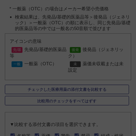
* 一般薬（OTC）の場合はメーカー希望小売価格
検索結果は、先発品/基礎的医薬品等＞後発品（ジェネリ
ック）＞一般薬（OTC）の順に表示し、同じ先発品/基礎
的医薬品等の中では一般名の50音順で並びます
アイコンの意味
先発品/基礎的医薬品
後発品（ジェネリッ
等
ク）
一般薬（OTC）
薬価未収載または未
設定
チェックした医療用薬の添付文書を比較する
比較用のチェックをすべてはずす
▼比較する添付文書の項目を選択できます。
名称等
薬価
警告
禁忌
組成・性状