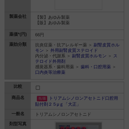
【製】あゆみ製薬
【販】あゆみ製薬
66円
抗炎症薬・抗アレルギー薬 ＞
副腎皮質ホル
モン
＞
外用副腎皮質ステロイド
内分泌・代謝系 ＞
副腎皮質ホルモン
＞
ス
テロイド外用剤
感覚器系・歯科用薬 ＞
歯科・口腔用薬
＞
口内炎等治療薬
トリアムシノロンアセトニド口腔用
貼付剤２５μｇ「大正」
トリアムシノロンアセトニド