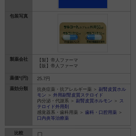
【製】帝人ファーマ
【販】帝人ファーマ
25.7円
抗炎症薬・抗アレルギー薬 ＞
副腎皮質ホル
モン
＞
外用副腎皮質ステロイド
内分泌・代謝系 ＞
副腎皮質ホルモン
＞
ス
テロイド外用剤
感覚器系・歯科用薬 ＞
歯科・口腔用薬
＞
口内炎等治療薬