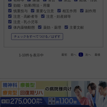
効能・効果/用法・用量
慎重投与
重要な注意
相互作用
副作用
注意 - 高齢者等
注意 - 妊産婦等
注意 - 乳小児等
体内薬物動態
薬効・薬理
主要文献
チェックをすべてつける／はずす
最初
前へ
1
次へ
最後
1-10件を表示中