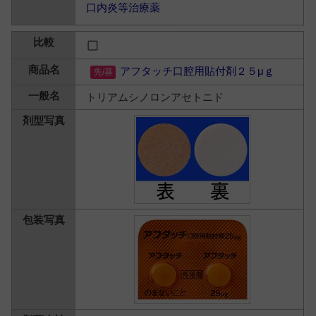
口内炎等治療薬
アフタッチ口腔用貼付剤２５μｇ
トリアムシノロンアセトニド