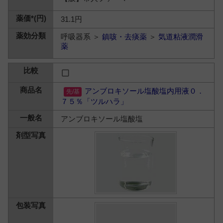
31.1円
呼吸器系 ＞
鎮咳・去痰薬
＞
気道粘液潤滑
薬
アンブロキソール塩酸塩内用液０．
７５％「ツルハラ」
アンブロキソール塩酸塩