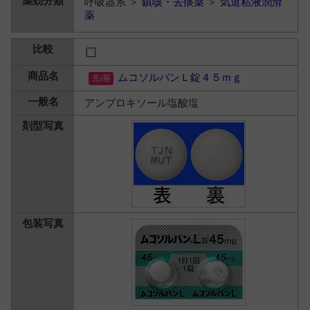
呼吸器系 ＞
鎮咳・去痰薬
＞
気道粘液潤滑
薬
ムコソルバンＬ錠４５ｍｇ
アンブロキソール塩酸塩