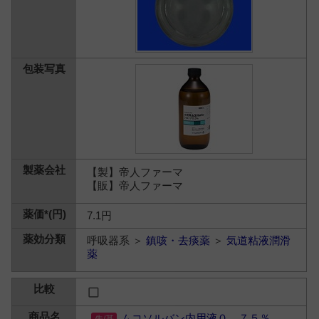
【製】帝人ファーマ
【販】帝人ファーマ
7.1円
呼吸器系 ＞
鎮咳・去痰薬
＞
気道粘液潤滑
薬
ムコソルバン内用液０．７５％