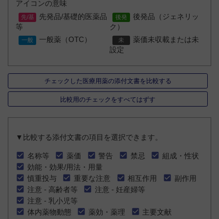
アイコンの意味
先発品/基礎的医薬品
後発品（ジェネリッ
等
ク）
一般薬（OTC）
薬価未収載または未
設定
チェックした医療用薬の添付文書を比較する
比較用のチェックをすべてはずす
▼比較する添付文書の項目を選択できます。
名称等
薬価
警告
禁忌
組成・性状
効能・効果/用法・用量
慎重投与
重要な注意
相互作用
副作用
注意 - 高齢者等
注意 - 妊産婦等
注意 - 乳小児等
体内薬物動態
薬効・薬理
主要文献