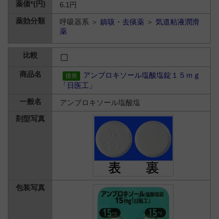
6.1円
呼吸器系 ＞
鎮咳・去痰薬
＞
気道粘液潤滑
薬
アンブロキソール塩酸塩錠１５ｍｇ
「日医工」
アンブロキソール塩酸塩