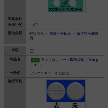
6.1円
呼吸器系 ＞
鎮咳・去痰薬
＞
気道粘液潤滑
薬
アンブロキソール塩酸塩錠１５ｍｇ
「ＮＰ」
アンブロキソール塩酸塩