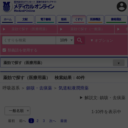
account_circle
ホーム
文献
電子書籍
動画
くすり
医療機器
書籍通販
薬効で探す（医療用薬）
薬効で探す（一般薬）
search
オプション
類義語を使用する
薬効で探す（医療用薬）
▼
薬効で探す（医療用薬） 検索結果：40件
呼吸器系 ＞
鎮咳・去痰薬
＞
気道粘液潤滑薬
解説文: 鎮咳・去痰薬
1-10件を表示中
最初
前へ
1
2
3
次へ
最後