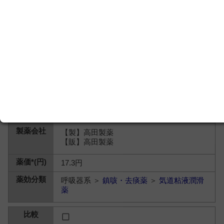
【製】高田製薬
【販】高田製薬
17.3円
呼吸器系 ＞
鎮咳・去痰薬
＞
気道粘液潤滑
薬