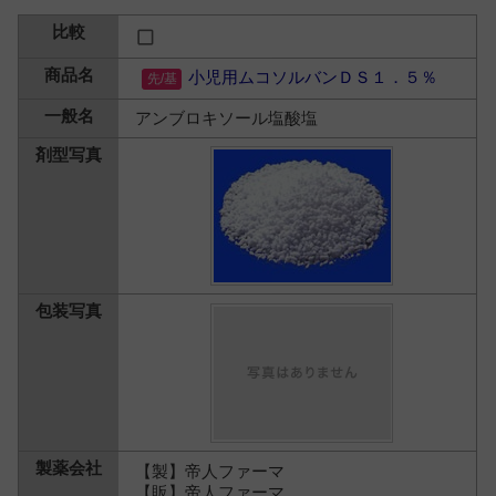
小児用ムコソルバンＤＳ１．５％
アンブロキソール塩酸塩
【製】帝人ファーマ
【販】帝人ファーマ