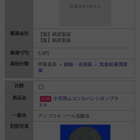
【製】鶴原製薬
【販】鶴原製薬
5.9円
呼吸器系 ＞
鎮咳・去痰薬
＞
気道粘液潤滑
薬
小児用ムコソルバンシロップ０．
３％
アンブロキソール塩酸塩