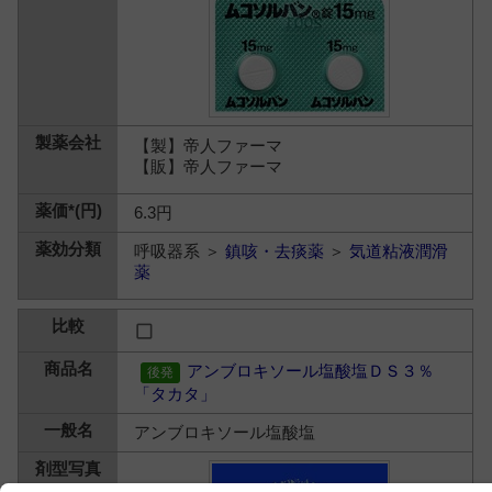
【製】帝人ファーマ
【販】帝人ファーマ
6.3円
呼吸器系 ＞
鎮咳・去痰薬
＞
気道粘液潤滑
薬
アンブロキソール塩酸塩ＤＳ３％
「タカタ」
アンブロキソール塩酸塩