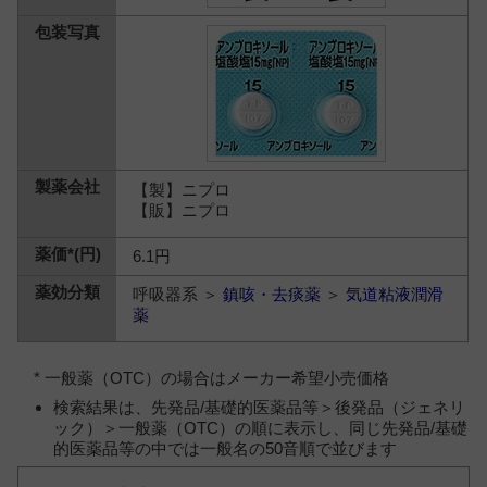
【製】ニプロ
【販】ニプロ
6.1円
呼吸器系 ＞
鎮咳・去痰薬
＞
気道粘液潤滑
薬
* 一般薬（OTC）の場合はメーカー希望小売価格
検索結果は、先発品/基礎的医薬品等＞後発品（ジェネリ
ック）＞一般薬（OTC）の順に表示し、同じ先発品/基礎
的医薬品等の中では一般名の50音順で並びます