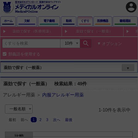
account_circle
ホーム
文献
電子書籍
動画
くすり
医療機器
書籍通販
薬効で探す（医療用薬）
薬効で探す（一般薬）
search
オプション
類義語を使用する
薬効で探す（一般薬）
▼
薬効で探す（一般薬） 検索結果：49件
アレルギー用薬 ＞
内服アレルギー用薬
1-10件を表示中
最初
前へ
1
2
3
次へ
最後