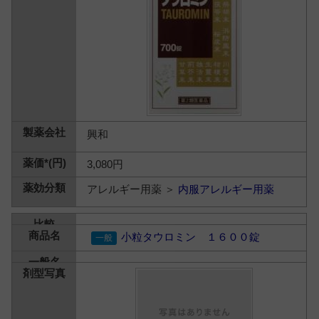
興和
3,080円
アレルギー用薬 ＞
内服アレルギー用薬
小粒タウロミン １６００錠