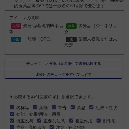
ック）＞一般薬（OTC）の順に表示し、同じ先発品/基礎
的医薬品等の中では一般名の50音順で並びます
アイコンの意味
先発品/基礎的医薬品
後発品（ジェネリッ
等
ク）
一般薬（OTC）
薬価未収載または未
設定
チェックした医療用薬の添付文書を比較する
比較用のチェックをすべてはずす
▼比較する添付文書の項目を選択できます。
名称等
薬価
警告
禁忌
組成・性状
効能・効果/用法・用量
慎重投与
重要な注意
相互作用
副作用
注意 - 高齢者等
注意 - 妊産婦等