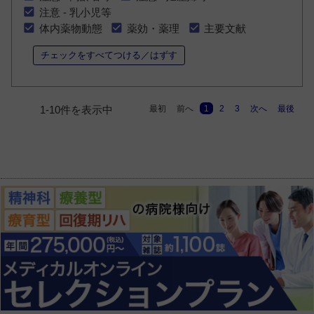
注意 - 乳小児等
体内薬物動態
薬効・薬理
主要文献
チェックをすべてつける／はずす
最初
前へ
1
2
3
次へ
最後
1-10件を表示中