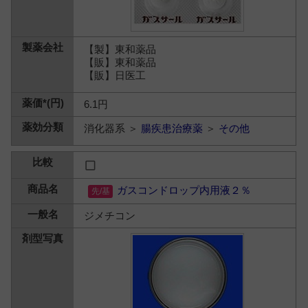
【製】東和薬品
【販】東和薬品
【販】日医工
6.1円
消化器系 ＞
腸疾患治療薬
＞
その他
ガスコンドロップ内用液２％
ジメチコン