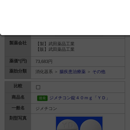
【製】武田薬品工業
【販】武田薬品工業
73,683円
消化器系 ＞
腸疾患治療薬
＞
その他
ジメチコン錠４０ｍｇ「ＹＤ」
ジメチコン