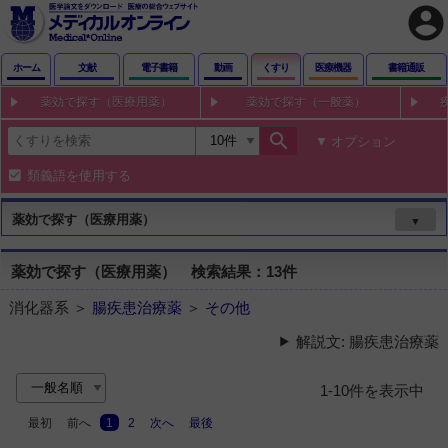
account_circle
ホーム
文献
電子書籍
動画
くすり
医療機器
書籍通販
薬効で探す（医療用薬）
薬効で探す（一般薬）
search
オプション
類義語を使用する
薬効で探す（医療用薬）
▼
薬効で探す（医療用薬） 検索結果：13件
消化器系 ＞
腸疾患治療薬
＞
その他
解説文: 腸疾患治療薬
1-10件を表示中
最初
前へ
1
2
次へ
最後