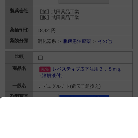
【製】武田薬品工業
【販】武田薬品工業
18,421円
消化器系 ＞
腸疾患治療薬
＞
その他
レベスティブ皮下注用３．８ｍｇ
（溶解液付）
テデュグルチド(遺伝子組換え)