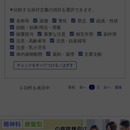
▼比較する添付文書の項目を選択できます。
名称等
薬価
警告
禁忌
組成・性状
効能・効果/用法・用量
慎重投与
重要な注意
相互作用
副作用
注意 - 高齢者等
注意 - 妊産婦等
注意 - 乳小児等
体内薬物動態
薬効・薬理
主要文献
チェックをすべてつける／はずす
最初
前へ
1
2
次へ
最後
1-10件を表示中