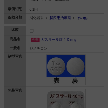
6.1円
消化器系 ＞
腸疾患治療薬
＞
その他
ガスサール錠４０ｍｇ
ジメチコン