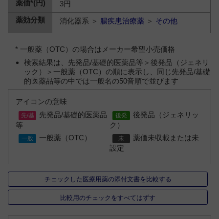
3円
消化器系 ＞
腸疾患治療薬
＞
その他
* 一般薬（OTC）の場合はメーカー希望小売価格
検索結果は、先発品/基礎的医薬品等＞後発品（ジェネリ
ック）＞一般薬（OTC）の順に表示し、同じ先発品/基礎
的医薬品等の中では一般名の50音順で並びます
アイコンの意味
先発品/基礎的医薬品
後発品（ジェネリッ
等
ク）
一般薬（OTC）
薬価未収載または未
設定
チェックした医療用薬の添付文書を比較する
比較用のチェックをすべてはずす