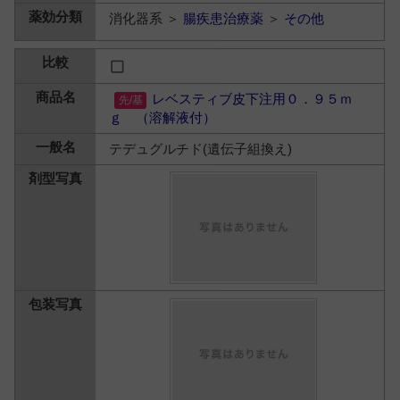
消化器系 ＞
腸疾患治療薬
＞
その他
レベスティブ皮下注用０．９５ｍ
ｇ （溶解液付）
テデュグルチド(遺伝子組換え)