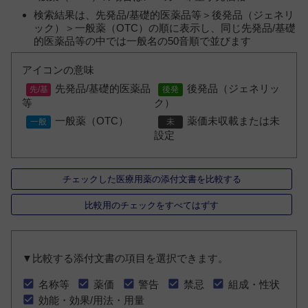
検索結果は、先発品/基礎的医薬品等＞後発品（ジェネリ
ック）＞一般薬（OTC）の順に表示し、同じ先発品/基礎
的医薬品等の中では一般名の50音順で並びます
アイコンの意味
先発品/基礎的医薬品
後発品（ジェネリッ
等
ク）
一般薬（OTC）
薬価未収載または未
設定
チェックした医療用薬の添付文書を比較する
比較用のチェックをすべてはずす
▼比較する添付文書の項目を選択できます。
名称等
薬価
警告
禁忌
組成・性状
効能・効果/用法・用量