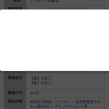
アミカシン硫酸塩
【製】日医工
【販】日医工
347円
感染症治療薬・ワクチン ＞
抗生物質(βラク
タム系以外)
＞
アミノグリコシド系