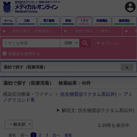
account_circle
ホーム
文献
電子書籍
動画
くすり
医療機器
書籍通販
薬効で探す（医療用薬）
薬効で探す（一般薬）
search
オプション
類義語を使用する
薬効で探す（医療用薬）
▼
薬効で探す（医療用薬） 検索結果：45件
感染症治療薬・ワクチン ＞
抗生物質(βラクタム系以外)
＞
アミ
ノグリコシド系
解説文: 抗生物質(βラクタム系以外)
1-10件を表示中
最初
前へ
1
2
3
次へ
最後