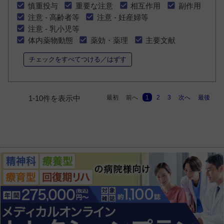
慎重投与
重要な注意
相互作用
副作用
注意 - 高齢者等
注意 - 妊産婦等
注意 - 乳小児等
体内薬物動態
薬効・薬理
主要文献
チェックをすべてつける／はずす
最初
前へ
1
2
3
次へ
最後
1-10件を表示中