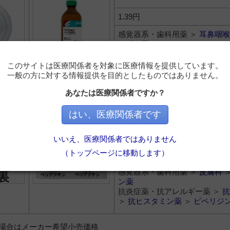
1.39円
感覚器系・歯科用薬 ＞
耳鼻咽喉
ルギー薬
感覚器系・歯科用薬 ＞
皮膚科
ン薬
このサイトは医療関係者を対象に医療情報を提供しています。
抗炎症薬・抗アレルギー薬 ＞
抗
一般の方に対する情報提供を目的としたものではありません。
＞
抗ヒスタミン薬
＞
ピペリジ
あなたは医療関係者ですか？
クチン錠４ｍｇ
シプロヘプタジン塩酸塩水和物
はい、医療関係者です
6.3円
いいえ、医療関係者ではありません
感覚器系・歯科用薬 ＞
耳鼻咽喉
（トップページに移動します）
ルギー薬
感覚器系・歯科用薬 ＞
皮膚科
ン薬
抗炎症薬・抗アレルギー薬 ＞
抗
＞
抗ヒスタミン薬
＞
ピペリジ
）の場合はメーカー希望小売価格