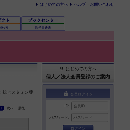
はじめての方へ
ヘルプ・お問い合わせ
ダクト
ブックセンター
器検索
医学書通販
はじめての方へ
個人／法人会員登録のご案内
: 抗ヒスタミン薬
lock
会員ログイン
ID
1
次へ
最後
パスワード
ログイン