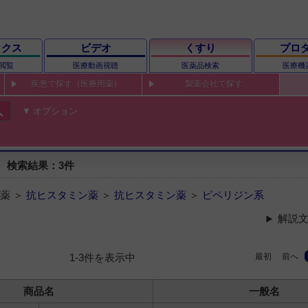
ックス
ビデオ
くすり
プロ
閲覧
医療動画視聴
医薬品検索
医療機
疾患で探す（医療用薬）
製薬会社で探す
ch
オプション
 検索結果：3件
薬 ＞
抗ヒスタミン薬
＞
抗ヒスタミン薬
＞
ピペリジン系
解説文
最初
前へ
1-3件を表示中
商品名
一般名