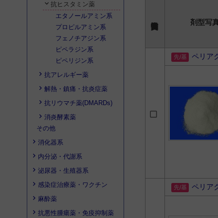
抗ヒスタミン薬
エタノールアミン系
剤型写
プロピルアミン系
フェノチアジン系
ピペラジン系
ペリア
ピペリジン系
抗アレルギー薬
解熱・鎮痛・抗炎症薬
抗リウマチ薬(DMARDs)
消炎酵素薬
その他
消化器系
内分泌・代謝系
泌尿器・生殖器系
感染症治療薬・ワクチン
ペリア
麻酔薬
抗悪性腫瘍薬・免疫抑制薬