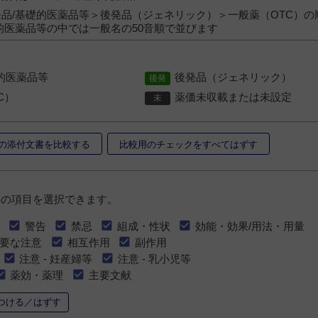
品/基礎的医薬品等＞後発品（ジェネリック）＞一般薬（OTC）の
的医薬品等の中では一般名の50音順で並びます
的医薬品等
後発品（ジェネリック）
C）
薬価未収載または未設定
の添付文書を比較する
比較用のチェックをすべてはずす
書の項目を選択できます。
警告
禁忌
組成・性状
効能・効果/用法・用量
要な注意
相互作用
副作用
注意 - 妊産婦等
注意 - 乳小児等
薬効・薬理
主要文献
つける／はずす