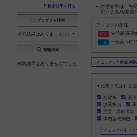
検索結果は、先発
検索結果を見る
同じ先発品/基礎
search
プロダクト検索
アイコンの意味
先発品/基礎
検索結果はありませんでした
一般薬（OT
search
書籍検索
チェックした医療用薬
検索結果はありませんでした
▼比較する添付文
名称等
薬価
慎重投与
重
注意 - 高齢者等
体内薬物動態
チェックをすべて