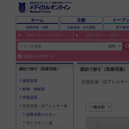
ホーム
文献
イーブ
最新情報・特集
文献検索・全文閲覧
電子書籍
薬効で探す（医療用薬）
薬効で探す（一般薬）
sear
類義語を使用する
薬効で探す（医療用薬）
薬効で探す（医療用薬）
循環器系
抗炎症薬・抗アレルギー
精神・神経系
呼吸器系
抗炎症薬・抗アレルギー薬
副腎皮質ホルモン
抗ヒスタミン薬