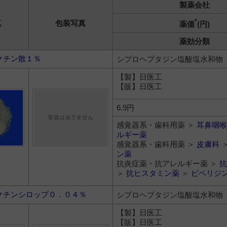
製薬会社
*
真
包装写真
薬価
(円)
薬効分類
クチン散１％
シプロヘプタジン塩酸塩水和物
【製】日医工
【販】日医工
6.9円
感覚器系・歯科用薬 ＞
耳鼻咽喉
ルギー薬
感覚器系・歯科用薬 ＞
皮膚科
ン薬
抗炎症薬・抗アレルギー薬 ＞
抗
＞
抗ヒスタミン薬
＞
ピペリジ
クチンシロップ０．０４％
シプロヘプタジン塩酸塩水和物
【製】日医工
【販】日医工