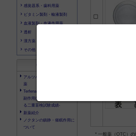
感覚器系・歯科用薬
ビタミン製剤・輸液製剤
血液製剤・血液作用薬
透析
漢方薬
その他
ペリア
search
文献検索
アルツハイマー型痴呆と治療
薬
Terfenadineの安全性の検討‐
副作用(眠気・倦怠感)に関す
る二重盲検試験成績‐
新薬紹介
ノクタンの鎮静・催眠作用に
ついて
* 一般薬（OTC