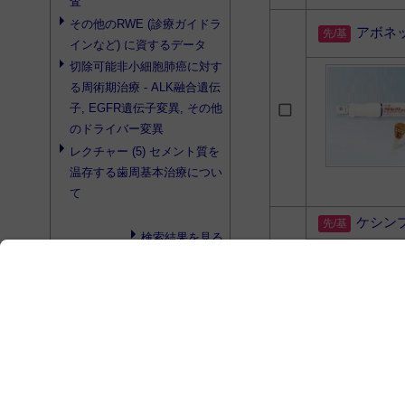
査
その他
のRWE (診療ガイドラ
アボネ
インなど) に資するデータ
切除可能非小細胞肺癌に対す
る周術期治療 - ALK融合遺伝
子, EGFR遺伝子変異,
その他
のドライバー変異
レクチャー (5) セメント質を
温存する歯周基本治療につい
て
ケシン
検索結果を見る
search
プロダクト検索
心臓型循環ポンプユニット
HR
心臓型循環ポンプユニット
L1
心臓型循環ポンプ
レグナ