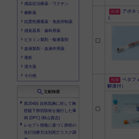
感染症治療薬・ワクチン
アボネ
麻酔薬
Ｌ
抗悪性腫瘍薬・免疫抑制薬
感覚器系・歯科用薬
ビタミン製剤・輸液製剤
血液製剤・血液作用薬
透析
漢方薬
その他
ベタフ
解液付）
search
文献検索
第204回 自然気胸に対して胸
腔鏡下肺切除術を施行した事
例 (DPC) (秋山貴志)
レセプト情報に基づく肺癌の
先行治療方法別死亡リスク調