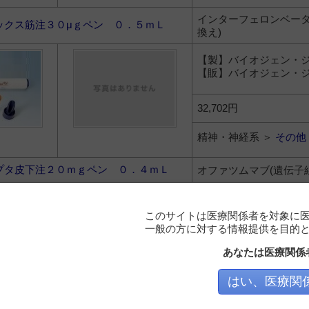
インターフェロンベータ-
ックス筋注３０μｇペン ０．５ｍＬ
換え)
【製】バイオジェン・
【販】バイオジェン・
32,702円
精神・神経系 ＞
その他
プタ皮下注２０ｍｇペン ０．４ｍＬ
オファツムマブ(遺伝子
【製】ノバルティス 
【販】ノバルティス 
このサイトは医療関係者を対象に
一般の方に対する情報提供を目的
230,860円
あなたは医療関係
精神・神経系 ＞
その他
はい、医療関
イト錠３００ｍｇ
ガバペンチンエナカル