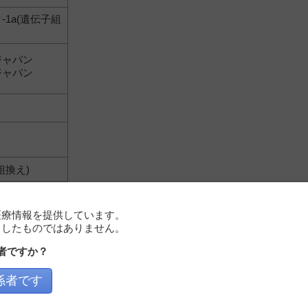
1a(遺伝子組
ジャパン
ジャパン
組換え)
ファーマ
ファーマ
医療情報を提供しています。
としたものではありません。
者ですか？
係者です
ビル