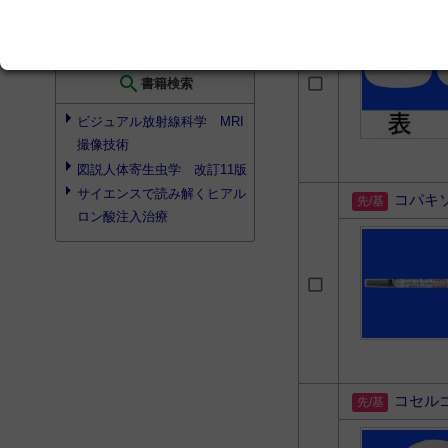
検索結果を見る
search
書籍検索
ビジュアル放射線科学 MRI
撮像技術
図説人体寄生虫学 改訂11版
サイエンスで読み解くヒアル
コパキ
ロン酸注入治療
コセル