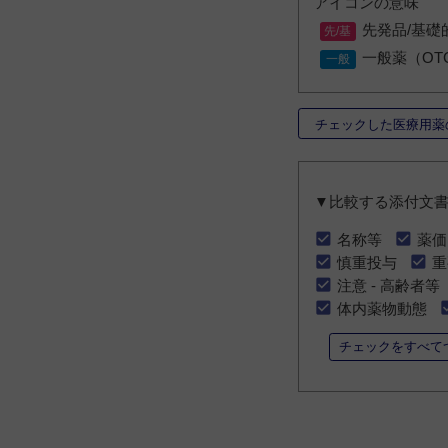
アイコンの意味
先発品/基礎
一般薬（OT
チェックした医療用薬
▼比較する添付文
名称等
薬価
慎重投与
重
注意 - 高齢者等
体内薬物動態
チェックをすべて