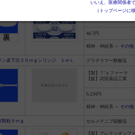
いいえ、医療関係者
（トップページに
【製】アステラス製薬
【販】アステラス製薬
46.7円
精神・神経系 ＞
その他
ソン皮下注２０ｍｇシリンジ １ｍＬ
グラチラマー酢酸塩
【製】Ｔ′ｓファーマ
【販】武田薬品工業
5,134円
精神・神経系 ＞
その他
ゴ顆粒５ｍｇ
セルメチニブ硫酸塩
【製】アレクシオンフ