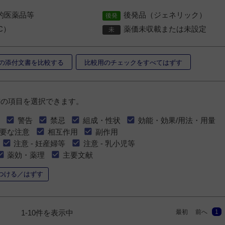
的医薬品等
後発品（ジェネリック）
C）
薬価未収載または未設定
の添付文書を比較する
比較用のチェックをすべてはずす
書の項目を選択できます。
警告
禁忌
組成・性状
効能・効果/用法・用量
要な注意
相互作用
副作用
注意 - 妊産婦等
注意 - 乳小児等
薬効・薬理
主要文献
つける／はずす
最初
前へ
1
1-10件を表示中