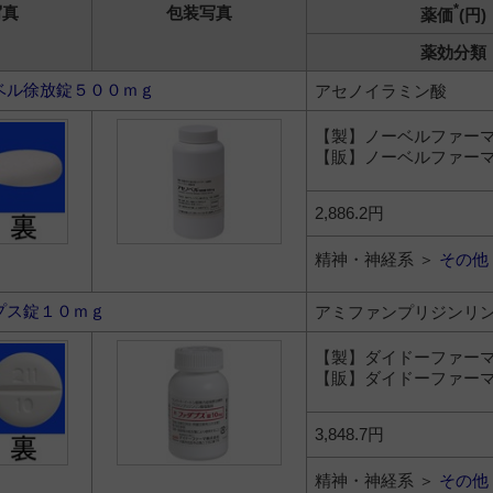
*
写真
包装写真
薬価
(円)
薬効分類
ベル徐放錠５００ｍｇ
アセノイラミン酸
【製】ノーベルファー
【販】ノーベルファー
2,886.2円
精神・神経系 ＞
その他
プス錠１０ｍｇ
アミファンプリジンリ
【製】ダイドーファー
【販】ダイドーファー
3,848.7円
精神・神経系 ＞
その他