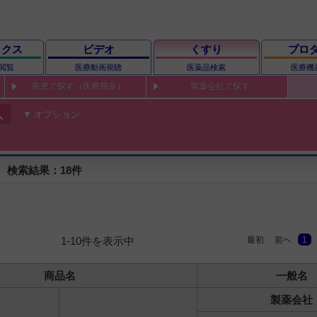
ックス
ビデオ
くすり
プロ
閲覧
医療動画視聴
医薬品検索
医療機
疾患で探す（医療用薬）
製薬会社で探す
ch
オプション
 検索結果：18件
最初
前へ
1
1-10件を表示中
商品名
一般名
製薬会社