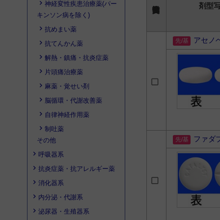
神経変性疾患治療薬(パー
剤型
キンソン病を除く)
抗めまい薬
アセノ
抗てんかん薬
解熱・鎮痛・抗炎症薬
片頭痛治療薬
麻薬・覚せい剤
脳循環・代謝改善薬
自律神経作用薬
制吐薬
ファダ
その他
呼吸器系
抗炎症薬・抗アレルギー薬
消化器系
内分泌・代謝系
泌尿器・生殖器系