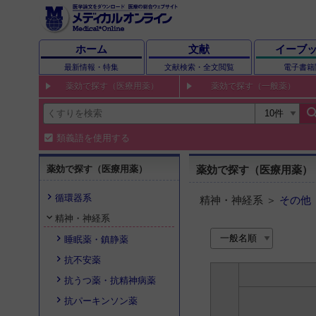
ホーム
文献
イーブ
最新情報・特集
文献検索・全文閲覧
電子書籍
薬効で探す（医療用薬）
薬効で探す（一般薬）
sear
類義語を使用する
薬効で探す（医療用薬）
薬効で探す（医療用薬）
循環器系
精神・神経系 ＞
その他
精神・神経系
睡眠薬・鎮静薬
抗不安薬
抗うつ薬・抗精神病薬
抗パーキンソン薬