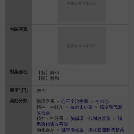
【製】興和
【販】興和
69円
循環器系 ＞
心不全治療薬
＞
その他
精神・神経系 ＞
抗めまい薬
＞
脳循環代謝
改善薬
精神・神経系 ＞
脳循環・代謝改善薬
＞
脳
循環代謝改善薬
消化器系 ＞
健胃消化薬・消化管運動調整薬