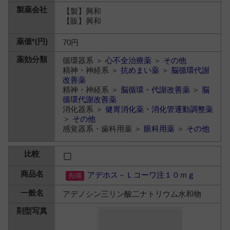
【製】興和
【販】興和
70円
循環器系 ＞
心不全治療薬
＞
その他
精神・神経系 ＞
抗めまい薬
＞
脳循環代謝
改善薬
精神・神経系 ＞
脳循環・代謝改善薬
＞
脳
循環代謝改善薬
消化器系 ＞
健胃消化薬・消化管運動調整薬
＞
その他
感覚器系・歯科用薬 ＞
眼科用薬
＞
その他
アデホス－Ｌコーワ注１０ｍｇ
アデノシン三リン酸二ナトリウム水和物