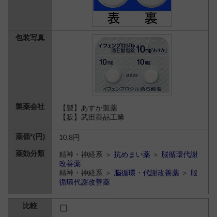
【製】あすか製薬
【販】武田薬品工業
10.8円
精神・神経系 ＞
抗めまい薬
＞
脳循環代謝
改善薬
精神・神経系 ＞
脳循環・代謝改善薬
＞
脳
循環代謝改善薬