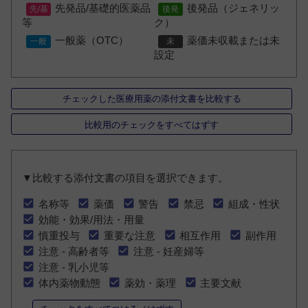
先発品/基礎的医薬品
後発品（ジェネリッ
等
ク）
一般薬（OTC）
薬価未収載または未
設定
チェックした医療用薬の添付文書を比較する
比較用のチェックをすべてはずす
▼比較する添付文書の項目を選択できます。
名称等
薬価
警告
禁忌
組成・性状
効能・効果/用法・用量
慎重投与
重要な注意
相互作用
副作用
注意 - 高齢者等
注意 - 妊産婦等
注意 - 乳小児等
体内薬物動態
薬効・薬理
主要文献