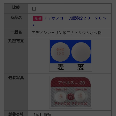
アデホスコーワ腸溶錠２０ ２０ｍ
ｇ
アデノシン三リン酸二ナトリウム水和物
【製】興和