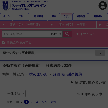
account_circle
ホーム
文献
電子書籍
動画
くすり
医療機器
書籍通販
薬効で探す（医療用薬）
薬効で探す（一般薬）
search
オプション
類義語を使用する
薬効で探す（医療用薬）
▼
薬効で探す（医療用薬） 検索結果：23件
精神・神経系 ＞
抗めまい薬
＞
脳循環代謝改善薬
解説文: 抗めまい薬
1-10件を表示中
最初
前へ
1
2
3
次へ
最後