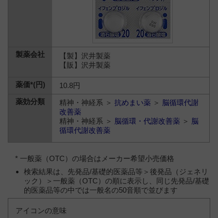
【製】沢井製薬
【販】沢井製薬
10.8円
精神・神経系 ＞
抗めまい薬
＞
脳循環代謝
改善薬
精神・神経系 ＞
脳循環・代謝改善薬
＞
脳
循環代謝改善薬
* 一般薬（OTC）の場合はメーカー希望小売価格
検索結果は、先発品/基礎的医薬品等＞後発品（ジェネリ
ック）＞一般薬（OTC）の順に表示し、同じ先発品/基礎
的医薬品等の中では一般名の50音順で並びます
アイコンの意味