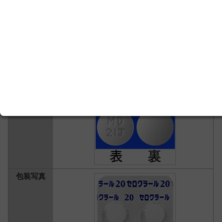
消化器系 ＞
健胃消化薬・消化管運動調整薬
＞
その他
感覚器系・歯科用薬 ＞
眼科用薬
＞
その他
セロクラール錠２０ｍｇ
イフェンプロジル酒石酸塩