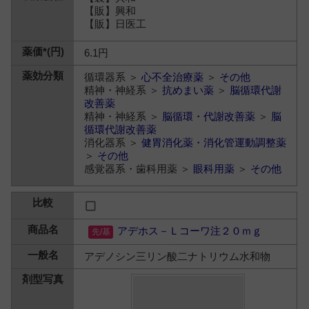
【販】興和
【販】日医工
6.1円
循環器系 ＞
心不全治療薬
＞
その他
精神・神経系 ＞
抗めまい薬
＞
脳循環代謝
改善薬
精神・神経系 ＞
脳循環・代謝改善薬
＞
脳
循環代謝改善薬
消化器系 ＞
健胃消化薬・消化管運動調整薬
＞
その他
感覚器系・歯科用薬 ＞
眼科用薬
＞
その他
アデホス－Ｌコーワ注２０ｍｇ
アデノシン三リン酸二ナトリウム水和物