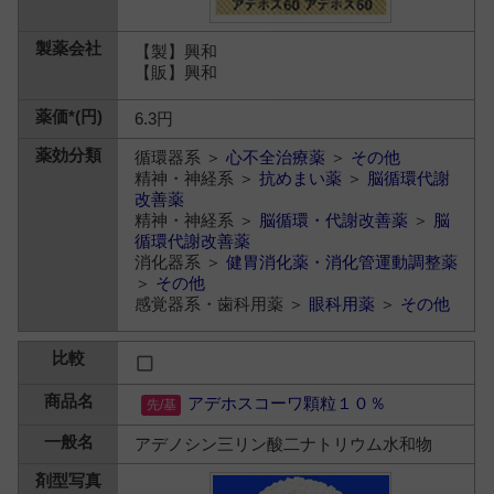
【製】興和
【販】興和
6.3円
循環器系 ＞
心不全治療薬
＞
その他
精神・神経系 ＞
抗めまい薬
＞
脳循環代謝
改善薬
精神・神経系 ＞
脳循環・代謝改善薬
＞
脳
循環代謝改善薬
消化器系 ＞
健胃消化薬・消化管運動調整薬
＞
その他
感覚器系・歯科用薬 ＞
眼科用薬
＞
その他
アデホスコーワ顆粒１０％
アデノシン三リン酸二ナトリウム水和物