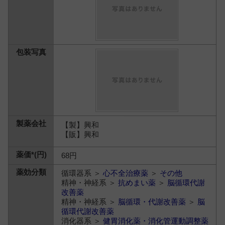
【製】興和
【販】興和
68円
循環器系 ＞
心不全治療薬
＞
その他
精神・神経系 ＞
抗めまい薬
＞
脳循環代謝
改善薬
精神・神経系 ＞
脳循環・代謝改善薬
＞
脳
循環代謝改善薬
消化器系 ＞
健胃消化薬・消化管運動調整薬