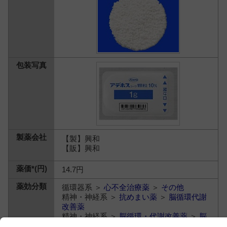
【製】興和
【販】興和
14.7円
循環器系 ＞
心不全治療薬
＞
その他
精神・神経系 ＞
抗めまい薬
＞
脳循環代謝
改善薬
精神・神経系 ＞
脳循環・代謝改善薬
＞
脳
循環代謝改善薬