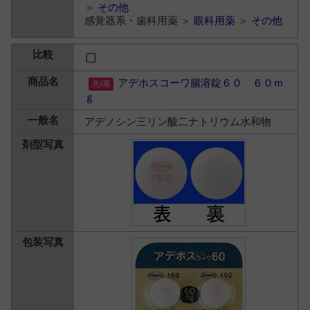
＞
その他
感覚器系・歯科用薬 ＞
眼科用薬
＞
その他
アデホスコーワ腸溶錠６０ ６０ｍ
ｇ
アデノシン三リン酸二ナトリウム水和物