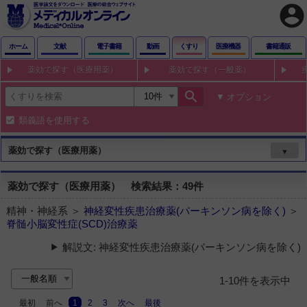
account_circle
ホーム
文献
電子書籍
動画
くすり
医療機器
書籍通販
薬効で探す（医療用薬）
薬効で探す（一般薬）
search
オプション
類義語を使用する
薬効で探す（医療用薬）
▼
薬効で探す（医療用薬） 検索結果：49件
精神・神経系 ＞
神経変性疾患治療薬(パーキンソン病を除く)
＞
脊髄小脳変性症(SCD)治療薬
解説文: 神経変性疾患治療薬(パーキンソン病を除く)
1-10件を表示中
最初
前へ
1
2
3
次へ
最後