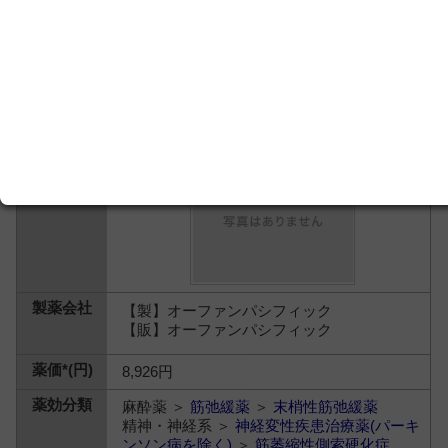
【製】オーファンパシフィック
【販】オーファンパシフィック
8,926円
麻酔薬 ＞
筋弛緩薬
＞
末梢性筋弛緩薬
精神・神経系 ＞
神経変性疾患治療薬(パーキ
ンソン病を除く)
＞
筋萎縮性側索硬化症