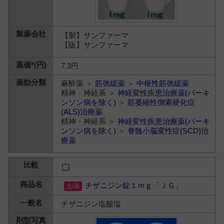
【製】サンファーマ
【販】サンファーマ
7.3円
麻酔薬 ＞
筋弛緩薬
＞
中枢性筋弛緩薬
精神・神経系 ＞
神経変性疾患治療薬(パーキ
ンソン病を除く)
＞
筋萎縮性側索硬化症
(ALS)治療薬
精神・神経系 ＞
神経変性疾患治療薬(パーキ
ンソン病を除く)
＞
脊髄小脳変性症(SCD)治
療薬
チザニジン錠１ｍｇ「ＪＧ」
チザニジン塩酸塩