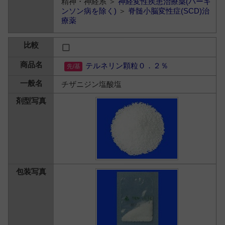
精神・神経系 ＞
神経変性疾患治療薬(パーキ
ンソン病を除く)
＞
脊髄小脳変性症(SCD)治
療薬
テルネリン顆粒０．２％
チザニジン塩酸塩