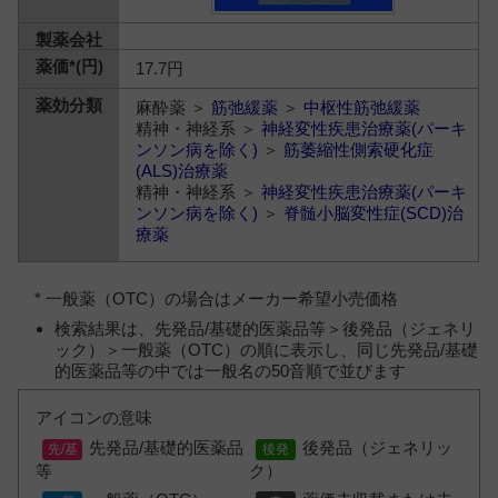
17.7円
麻酔薬 ＞
筋弛緩薬
＞
中枢性筋弛緩薬
精神・神経系 ＞
神経変性疾患治療薬(パーキ
ンソン病を除く)
＞
筋萎縮性側索硬化症
(ALS)治療薬
精神・神経系 ＞
神経変性疾患治療薬(パーキ
ンソン病を除く)
＞
脊髄小脳変性症(SCD)治
療薬
* 一般薬（OTC）の場合はメーカー希望小売価格
検索結果は、先発品/基礎的医薬品等＞後発品（ジェネリ
ック）＞一般薬（OTC）の順に表示し、同じ先発品/基礎
的医薬品等の中では一般名の50音順で並びます
アイコンの意味
先発品/基礎的医薬品
後発品（ジェネリッ
等
ク）