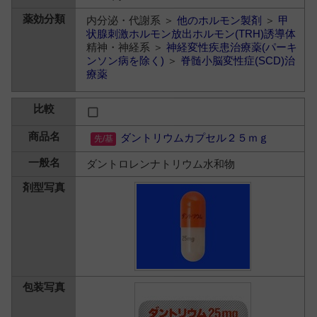
内分泌・代謝系 ＞
他のホルモン製剤
＞
甲
状腺刺激ホルモン放出ホルモン(TRH)誘導体
精神・神経系 ＞
神経変性疾患治療薬(パーキ
ンソン病を除く)
＞
脊髄小脳変性症(SCD)治
療薬
ダントリウムカプセル２５ｍｇ
ダントロレンナトリウム水和物