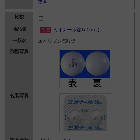
療薬
ミオナール錠５０ｍｇ
エペリゾン塩酸塩