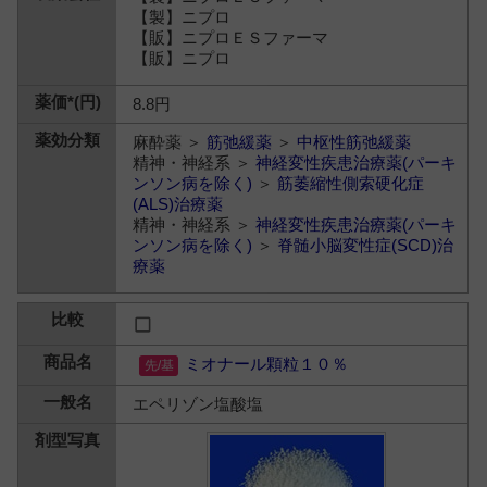
【製】ニプロ
【販】ニプロＥＳファーマ
【販】ニプロ
8.8円
麻酔薬 ＞
筋弛緩薬
＞
中枢性筋弛緩薬
精神・神経系 ＞
神経変性疾患治療薬(パーキ
ンソン病を除く)
＞
筋萎縮性側索硬化症
(ALS)治療薬
精神・神経系 ＞
神経変性疾患治療薬(パーキ
ンソン病を除く)
＞
脊髄小脳変性症(SCD)治
療薬
ミオナール顆粒１０％
エペリゾン塩酸塩