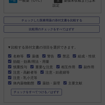
一般薬（OTC）
薬価未収載または未
設定
チェックした医療用薬の添付文書を比較する
比較用のチェックをすべてはずす
▼比較する添付文書の項目を選択できます。
名称等
薬価
警告
禁忌
組成・性状
効能・効果/用法・用量
慎重投与
重要な注意
相互作用
副作用
注意 - 高齢者等
注意 - 妊産婦等
注意 - 乳小児等
体内薬物動態
薬効・薬理
主要文献
チェックをすべてつける／はずす