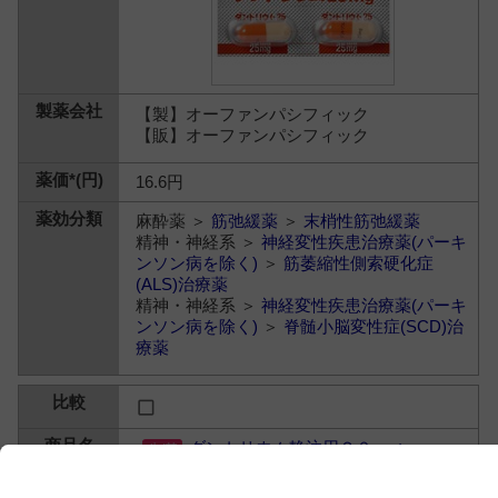
【製】オーファンパシフィック
【販】オーファンパシフィック
16.6円
麻酔薬 ＞
筋弛緩薬
＞
末梢性筋弛緩薬
精神・神経系 ＞
神経変性疾患治療薬(パーキ
ンソン病を除く)
＞
筋萎縮性側索硬化症
(ALS)治療薬
精神・神経系 ＞
神経変性疾患治療薬(パーキ
ンソン病を除く)
＞
脊髄小脳変性症(SCD)治
療薬
ダントリウム静注用２０ｍｇ
ダントロレンナトリウム水和物