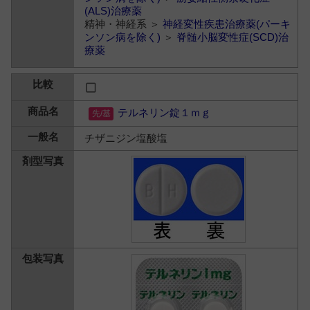
(ALS)治療薬
精神・神経系 ＞
神経変性疾患治療薬(パーキ
ンソン病を除く)
＞
脊髄小脳変性症(SCD)治
療薬
テルネリン錠１ｍｇ
チザニジン塩酸塩