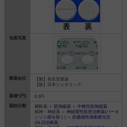
【製】長生堂製薬
【販】日本ジェネリック
8.9円
麻酔薬 ＞
筋弛緩薬
＞
中枢性筋弛緩薬
精神・神経系 ＞
神経変性疾患治療薬(パーキ
ンソン病を除く)
＞
筋萎縮性側索硬化症
(ALS)治療薬