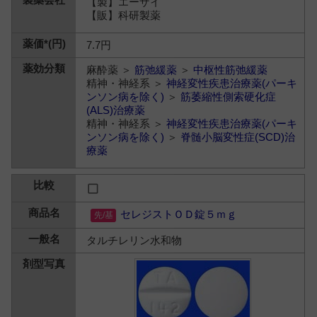
【製】エーザイ
【販】科研製薬
7.7円
麻酔薬 ＞
筋弛緩薬
＞
中枢性筋弛緩薬
精神・神経系 ＞
神経変性疾患治療薬(パーキ
ンソン病を除く)
＞
筋萎縮性側索硬化症
(ALS)治療薬
精神・神経系 ＞
神経変性疾患治療薬(パーキ
ンソン病を除く)
＞
脊髄小脳変性症(SCD)治
療薬
セレジストＯＤ錠５ｍｇ
タルチレリン水和物