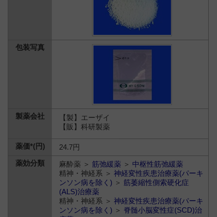
【製】エーザイ
【販】科研製薬
24.7円
麻酔薬 ＞
筋弛緩薬
＞
中枢性筋弛緩薬
精神・神経系 ＞
神経変性疾患治療薬(パーキ
ンソン病を除く)
＞
筋萎縮性側索硬化症
(ALS)治療薬
精神・神経系 ＞
神経変性疾患治療薬(パーキ
ンソン病を除く)
＞
脊髄小脳変性症(SCD)治