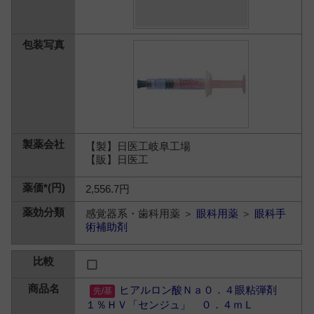
【製】日医工岐阜工場
【販】日医工
2,556.7円
感覚器系・歯科用薬 ＞
眼科用薬
＞
眼科手
術補助剤
ヒアルロン酸Ｎａ０．４眼粘弾剤
１％ＨＶ「センジュ」 ０．４ｍＬ