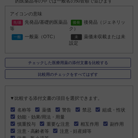
的医薬品等の中では一般名の50音順で並びます
アイコンの意味
先発品/基礎的医薬品
後発品（ジェネリッ
等
ク）
一般薬（OTC）
薬価未収載または未
設定
チェックした医療用薬の添付文書を比較する
比較用のチェックをすべてはずす
▼比較する添付文書の項目を選択できます。
名称等
薬価
警告
禁忌
組成・性状
効能・効果/用法・用量
慎重投与
重要な注意
相互作用
副作用
注意 - 高齢者等
注意 - 妊産婦等