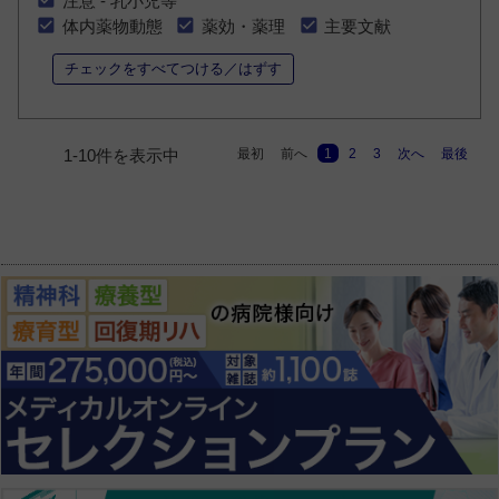
注意 - 乳小児等
体内薬物動態
薬効・薬理
主要文献
チェックをすべてつける／はずす
最初
前へ
1
2
3
次へ
最後
1-10件を表示中