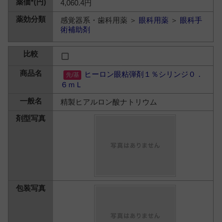
4,060.4円
感覚器系・歯科用薬 ＞
眼科用薬
＞
眼科手
術補助剤
ヒーロン眼粘弾剤１％シリンジ０．
６ｍＬ
精製ヒアルロン酸ナトリウム