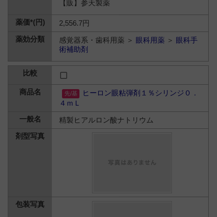
【販】参天製薬
2,556.7円
感覚器系・歯科用薬 ＞
眼科用薬
＞
眼科手
術補助剤
ヒーロン眼粘弾剤１％シリンジ０．
４ｍＬ
精製ヒアルロン酸ナトリウム