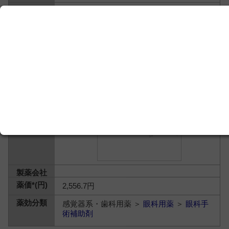
精製ヒアルロン酸ナトリウム
2,556.7円
感覚器系・歯科用薬 ＞
眼科用薬
＞
眼科手
術補助剤