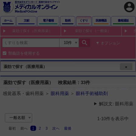
account_circle
ホーム
文献
電子書籍
動画
くすり
医療機器
書籍通販
薬効で探す（医療用薬）
薬効で探す（一般薬）
search
オプション
類義語を使用する
薬効で探す（医療用薬）
▼
薬効で探す（医療用薬） 検索結果：33件
感覚器系・歯科用薬 ＞
眼科用薬
＞
眼科手術補助剤
解説文: 眼科用薬
1-10件を表示中
最初
前へ
1
2
3
次へ
最後