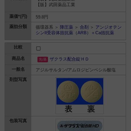
【販】武田薬品工業
59.8円
循環器系 ＞
降圧薬
＞
合剤
＞
アンジオテン
シンII受容体拮抗薬（ARB）＋Ca拮抗薬
ザクラス配合錠ＨＤ
アジルサルタン/アムロジピンベシル酸塩