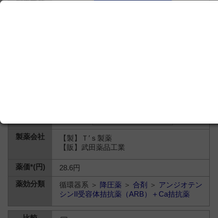
【製】Ｔ′ｓ製薬
【販】武田薬品工業
28.6円
循環器系 ＞
降圧薬
＞
合剤
＞
アンジオテン
シンII受容体拮抗薬（ARB）＋Ca拮抗薬