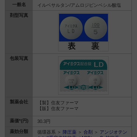
イルベサルタン/アムロジピンベシル酸塩
【製】住友ファーマ
【販】住友ファーマ
30.3円
循環器系 ＞
降圧薬
＞
合剤
＞
アンジオテン