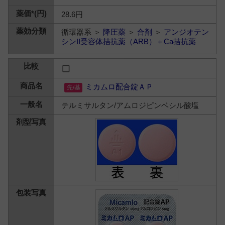
28.6円
循環器系 ＞
降圧薬
＞
合剤
＞
アンジオテン
シンII受容体拮抗薬（ARB）＋Ca拮抗薬
ミカムロ配合錠ＡＰ
テルミサルタン/アムロジピンベシル酸塩