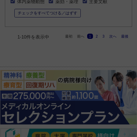
体内薬物動態
薬効・薬理
主要文献
チェックをすべてつける／はずす
最初
前へ
1
2
3
次へ
最後
1-10件を表示中