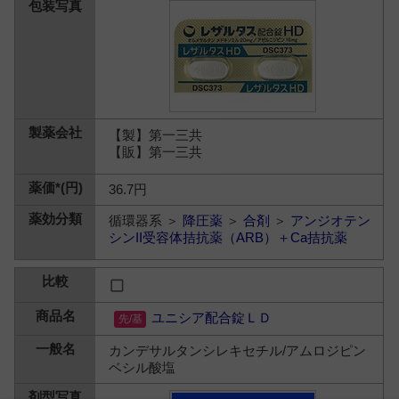
【製】第一三共
【販】第一三共
36.7円
循環器系 ＞
降圧薬
＞
合剤
＞
アンジオテン
シンII受容体拮抗薬（ARB）＋Ca拮抗薬
ユニシア配合錠ＬＤ
カンデサルタンシレキセチル/アムロジピン
ベシル酸塩