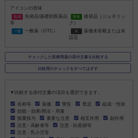
アイコンの意味
先発品/基礎的医薬品
後発品（ジェネリッ
等
ク）
一般薬（OTC）
薬価未収載または未
設定
チェックした医療用薬の添付文書を比較する
比較用のチェックをすべてはずす
▼比較する添付文書の項目を選択できます。
名称等
薬価
警告
禁忌
組成・性状
効能・効果/用法・用量
慎重投与
重要な注意
相互作用
副作用
注意 - 高齢者等
注意 - 妊産婦等
注意 - 乳小児等