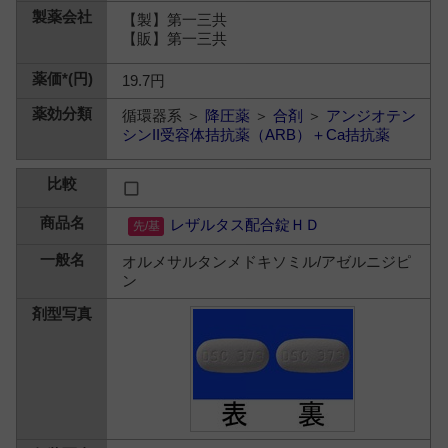
【製】第一三共
【販】第一三共
19.7円
循環器系 ＞
降圧薬
＞
合剤
＞
アンジオテン
シンII受容体拮抗薬（ARB）＋Ca拮抗薬
レザルタス配合錠ＨＤ
オルメサルタンメドキソミル/アゼルニジピ
ン