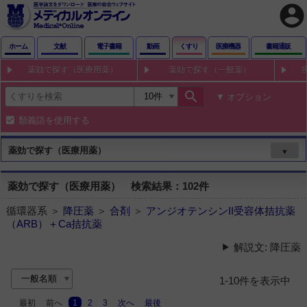
account_circle
ホーム
文献
電子書籍
動画
くすり
医療機器
書籍通販
薬効で探す（医療用薬）
薬効で探す（一般薬）
search
オプション
類義語を使用する
薬効で探す（医療用薬）
▼
薬効で探す（医療用薬） 検索結果：102件
循環器系 ＞
降圧薬
＞
合剤
＞
アンジオテンシンII受容体拮抗薬
（ARB）＋Ca拮抗薬
解説文: 降圧薬
1-10件を表示中
最初
前へ
1
2
3
次へ
最後