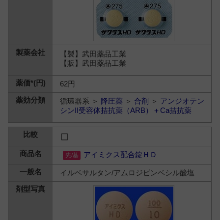
【製】武田薬品工業
【販】武田薬品工業
62円
循環器系 ＞
降圧薬
＞
合剤
＞
アンジオテン
シンII受容体拮抗薬（ARB）＋Ca拮抗薬
アイミクス配合錠ＨＤ
イルベサルタン/アムロジピンベシル酸塩