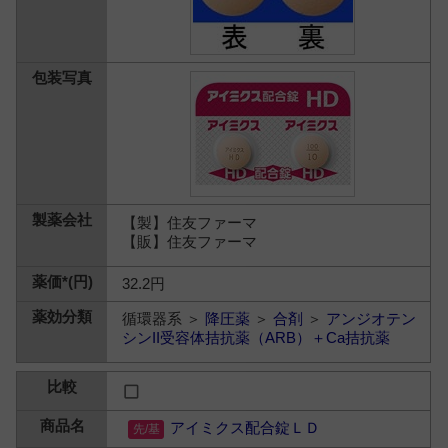
【製】住友ファーマ
【販】住友ファーマ
32.2円
循環器系 ＞
降圧薬
＞
合剤
＞
アンジオテン
シンII受容体拮抗薬（ARB）＋Ca拮抗薬
アイミクス配合錠ＬＤ