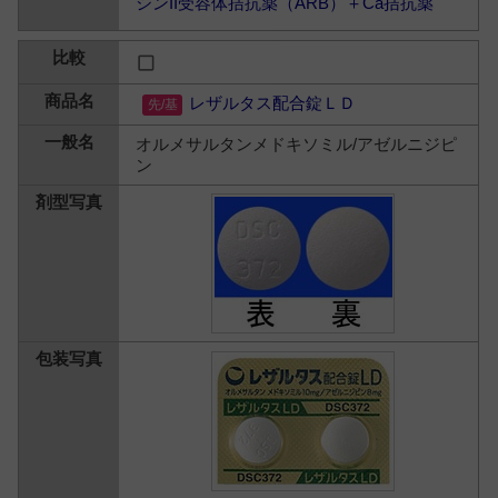
シンII受容体拮抗薬（ARB）＋Ca拮抗薬
レザルタス配合錠ＬＤ
オルメサルタンメドキソミル/アゼルニジピ
ン