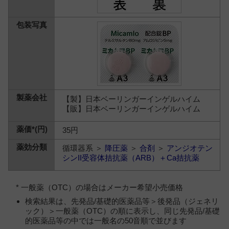
【製】日本ベーリンガーインゲルハイム
【販】日本ベーリンガーインゲルハイム
35円
循環器系 ＞
降圧薬
＞
合剤
＞
アンジオテン
シンII受容体拮抗薬（ARB）＋Ca拮抗薬
* 一般薬（OTC）の場合はメーカー希望小売価格
検索結果は、先発品/基礎的医薬品等＞後発品（ジェネリ
ック）＞一般薬（OTC）の順に表示し、同じ先発品/基礎
的医薬品等の中では一般名の50音順で並びます