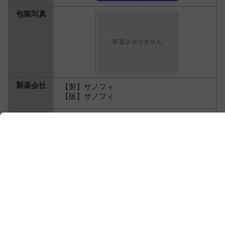
【製】サノフィ
【販】サノフィ
19.7円
内分泌・代謝系 ＞
脂質異常症治療薬
＞
陰
イオン交換樹脂
その他 ＞
中毒治療薬
＞
吸着薬
* 一般薬（OTC）の場合はメーカー希望小売価格
検索結果は、先発品/基礎的医薬品等＞後発品（ジェネリ
ック）＞一般薬（OTC）の順に表示し、同じ先発品/基礎
的医薬品等の中では一般名の50音順で並びます