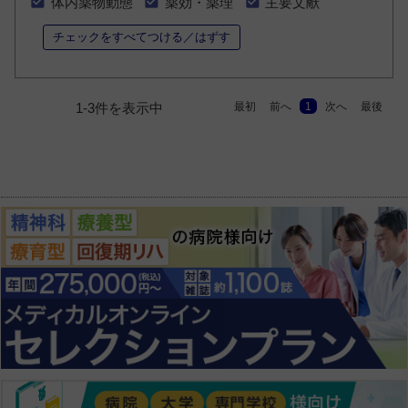
体内薬物動態
薬効・薬理
主要文献
チェックをすべてつける／はずす
最初
前へ
1
次へ
最後
1-3件を表示中