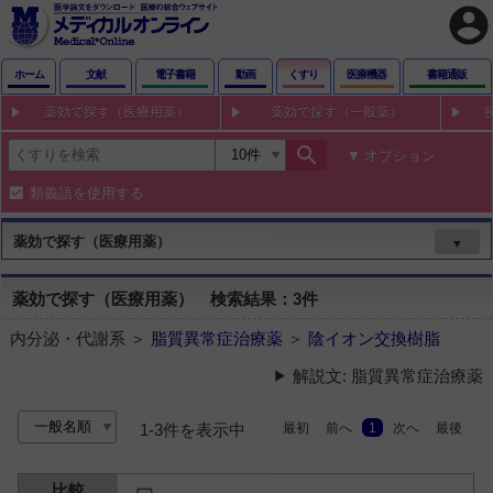
account_circle
ホーム
文献
電子書籍
動画
くすり
医療機器
書籍通販
薬効で探す（医療用薬）
薬効で探す（一般薬）
search
オプション
類義語を使用する
薬効で探す（医療用薬）
▼
薬効で探す（医療用薬） 検索結果：3件
内分泌・代謝系 ＞
脂質異常症治療薬
＞
陰イオン交換樹脂
解説文: 脂質異常症治療薬
最初
前へ
1
次へ
最後
1-3件を表示中