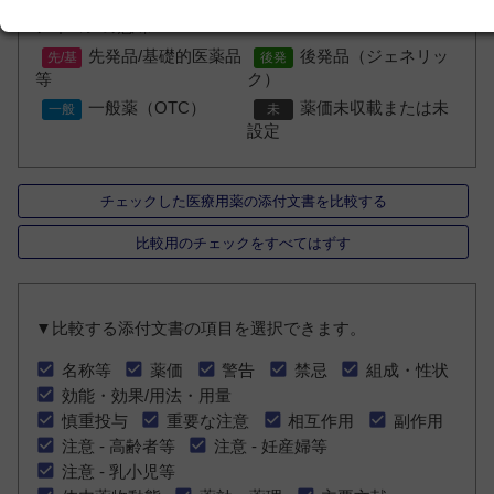
アイコンの意味
先発品/基礎的医薬品
後発品（ジェネリッ
等
ク）
一般薬（OTC）
薬価未収載または未
設定
チェックした医療用薬の添付文書を比較する
比較用のチェックをすべてはずす
▼比較する添付文書の項目を選択できます。
名称等
薬価
警告
禁忌
組成・性状
効能・効果/用法・用量
慎重投与
重要な注意
相互作用
副作用
注意 - 高齢者等
注意 - 妊産婦等
注意 - 乳小児等