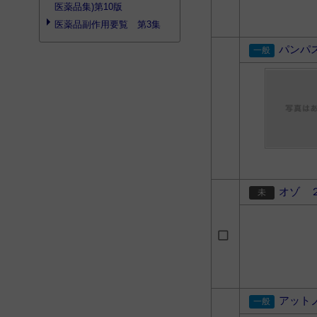
医薬品集)第10版
医薬品副作用要覧 第3集
パンパ
オゾ 
アット