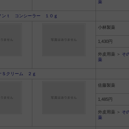
薬
ノンｔ コンシーラー １０ｇ
小林製薬
1,430円
外皮用薬 ＞
そ
薬
ナＳクリーム ２ｇ
佐藤製薬
1,485円
外皮用薬 ＞
そ
薬