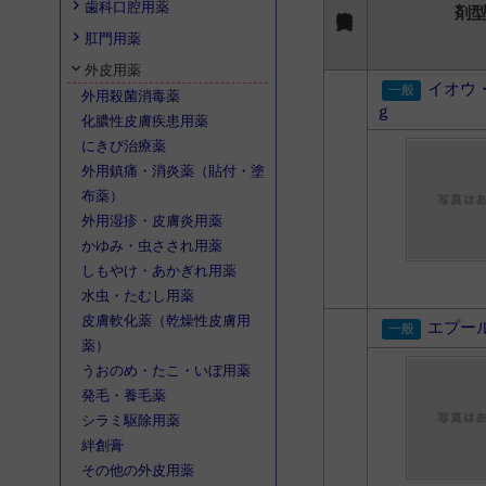
歯科口腔用薬
剤
肛門用薬
外皮用薬
イオウ
外用殺菌消毒薬
ｇ
化膿性皮膚疾患用薬
にきび治療薬
外用鎮痛・消炎薬（貼付・塗
布薬）
外用湿疹・皮膚炎用薬
かゆみ・虫さされ用薬
しもやけ・あかぎれ用薬
水虫・たむし用薬
皮膚軟化薬（乾燥性皮膚用
エプー
薬）
うおのめ・たこ・いぼ用薬
発毛・養毛薬
シラミ駆除用薬
絆創膏
その他の外皮用薬