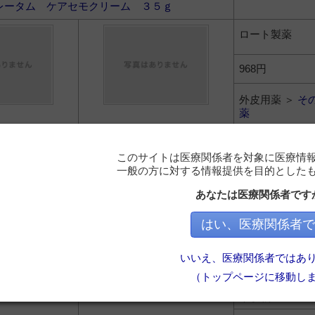
レータム ケアセモクリーム ３５ｇ
ロート製薬
968円
外皮用薬 ＞
そ
薬
７２ｇ
このサイトは医療関係者を対象に医療情
一般の方に対する情報提供を目的とした
未収載
あなたは医療関係者です
外皮用薬 ＞
そ
はい、医療関係者で
薬
グラス軟膏 ３５ｇ
いいえ、医療関係者ではあ
（トップページに移動し
未収載