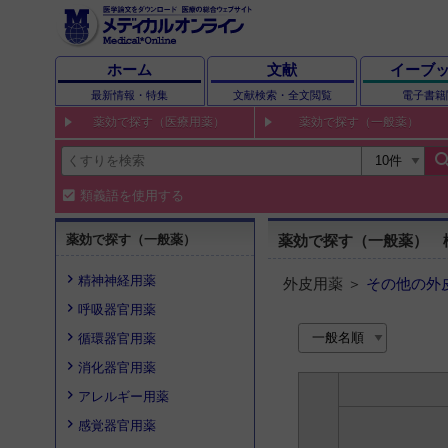
ホーム
文献
イーブ
最新情報・特集
文献検索・全文閲覧
電子書籍
薬効で探す（医療用薬）
薬効で探す（一般薬）
sear
類義語を使用する
薬効で探す（一般薬）
薬効で探す（一般薬） 
精神神経用薬
外皮用薬 ＞
その他の外
呼吸器官用薬
循環器官用薬
消化器官用薬
アレルギー用薬
感覚器官用薬