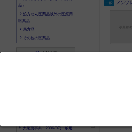
メンソ
品）
処方せん医薬品以外の医療用
医薬品
局方品
その他の医薬品
search
文献検索
オゾ 
検索結果はありませんでした
search
プロダクト検索
検索結果はありませんでした
赤色ワ
search
書籍検索
すぐ調 皮膚科
大衆薬事典 2006-'07(一般用