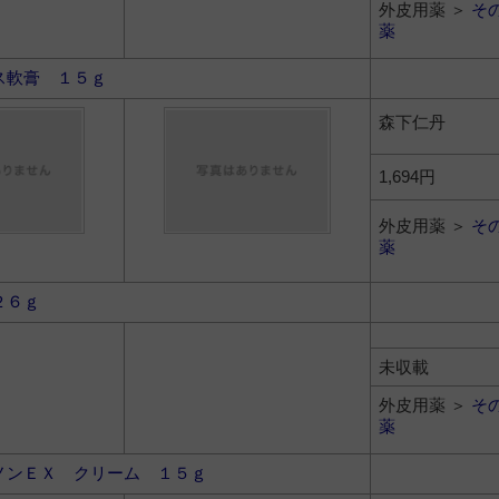
外皮用薬 ＞
そ
薬
ス軟膏 １５ｇ
森下仁丹
1,694円
外皮用薬 ＞
そ
薬
２６ｇ
未収載
外皮用薬 ＞
そ
薬
ノンＥＸ クリーム １５ｇ