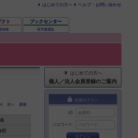
はじめての方へ
ヘルプ・お問い合わせ
ダクト
ブックセンター
器検索
医学書通販
はじめての方へ
個人／法人会員登録のご案内
lock
会員ログイン
4
次へ
最後
ID
名
パスワード
会社
ログイン