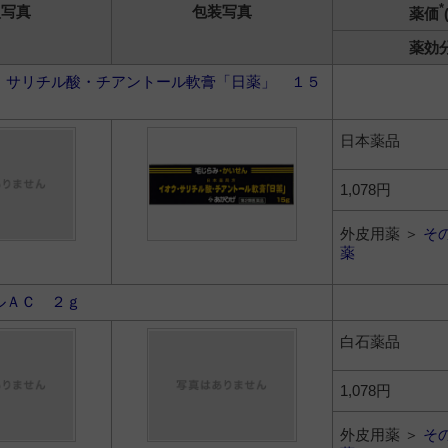
*
型写真
包装写真
薬価
薬効
・サリチル酸・チアントール軟膏「日薬」 １５
日本薬品
1,078円
外皮用薬 ＞
そ
薬
ルＡＣ ２ｇ
白石薬品
1,078円
外皮用薬 ＞
そ