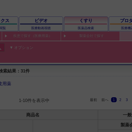
ックス
ビデオ
くすり
プロ
閲覧
医療動画視聴
医薬品検索
医療機
疾患で探す（医療用薬）
製薬会社で探す
ch
オプション
検索結果：31件
皮用薬
最初
前へ
1
2
3
1-10件を表示中
商品名
一般
製薬