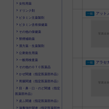
女性用薬
ドリンク剤
アット
ビタミン主薬製剤
ビタミン含有保健薬
その他の保健薬
禁煙補助薬
漢方薬・生薬製剤
公衆衛生用薬
一般用検査薬
アラセ
その他のＯＴＣ医薬品
かぜ関連（指定医薬部外品）
胃腸関連（指定医薬部外品）
目・鼻・口・のど関連（指定
医薬部外品）
皮ふ関連（指定医薬部外品）
滋養強壮関連（指定医薬部外