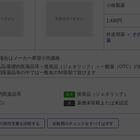
小林製薬
1,430円
外皮用薬 ＞
そ
薬
）の場合はメーカー希望小売価格
品/基礎的医薬品等＞後発品（ジェネリック）＞一般薬（OTC）の
的医薬品等の中では一般名の50音順で並びます
的医薬品等
後発品（ジェネリック）
C）
薬価未収載または未設定
の添付文書を比較する
比較用のチェックをすべてはずす