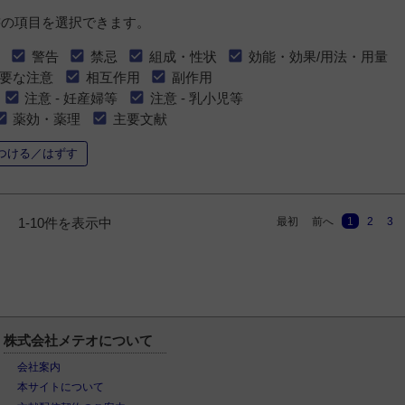
書の項目を選択できます。
警告
禁忌
組成・性状
効能・効果/用法・用量
要な注意
相互作用
副作用
注意 - 妊産婦等
注意 - 乳小児等
薬効・薬理
主要文献
つける／はずす
最初
前へ
1
2
3
1-10件を表示中
株式会社メテオについて
会社案内
本サイトについて