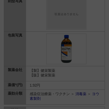
【製】健栄製薬
【販】健栄製薬
1.92円
感染症治療薬・ワクチン ＞
消毒薬
＞
ヨウ
素製剤