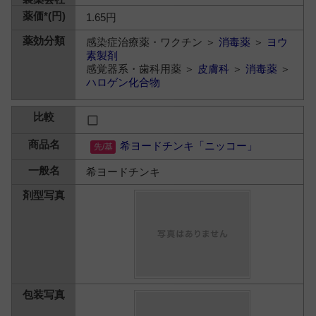
1.65円
感染症治療薬・ワクチン ＞
消毒薬
＞
ヨウ
素製剤
感覚器系・歯科用薬 ＞
皮膚科
＞
消毒薬
＞
ハロゲン化合物
希ヨードチンキ「ニッコー」
希ヨードチンキ