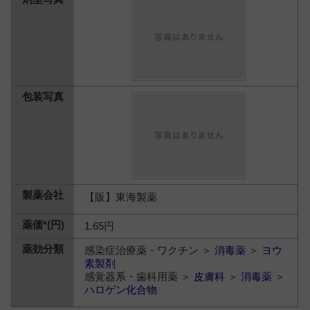
【販】東海製薬
1.65円
感染症治療薬・ワクチン ＞
消毒薬
＞
ヨウ
素製剤
感覚器系・歯科用薬 ＞
皮膚科
＞
消毒薬
＞
ハロゲン化合物