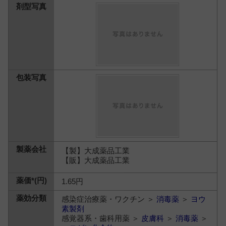
【製】大成薬品工業
【販】大成薬品工業
1.65円
感染症治療薬・ワクチン ＞
消毒薬
＞
ヨウ
素製剤
感覚器系・歯科用薬 ＞
皮膚科
＞
消毒薬
＞