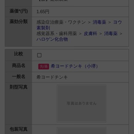
1.65円
感染症治療薬・ワクチン ＞
消毒薬
＞
ヨウ
素製剤
感覚器系・歯科用薬 ＞
皮膚科
＞
消毒薬
＞
ハロゲン化合物
希ヨードチンキ（小堺）
希ヨードチンキ