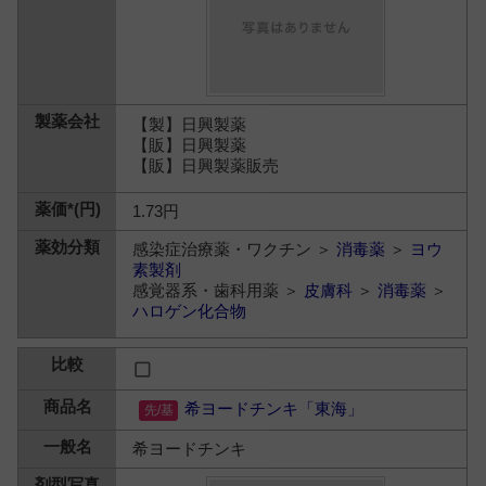
【製】日興製薬
【販】日興製薬
【販】日興製薬販売
1.73円
感染症治療薬・ワクチン ＞
消毒薬
＞
ヨウ
素製剤
感覚器系・歯科用薬 ＞
皮膚科
＞
消毒薬
＞
ハロゲン化合物
希ヨードチンキ「東海」
希ヨードチンキ