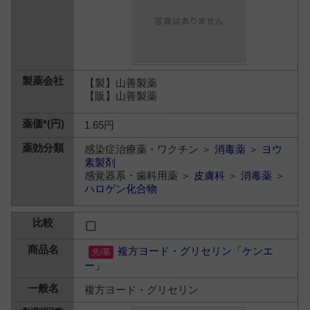
【製】山善製薬
【販】山善製薬
1.65円
感染症治療薬・ワクチン ＞
消毒薬
＞
ヨウ
素製剤
感覚器系・歯科用薬 ＞
皮膚科
＞
消毒薬
＞
ハロゲン化合物
複方ヨード・グリセリン「ケンエ
ー」
複方ヨード・グリセリン