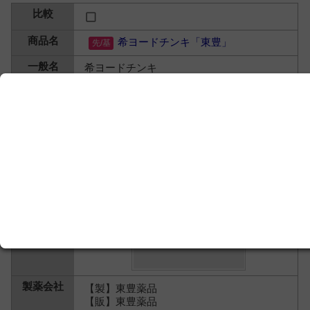
希ヨードチンキ「東豊」
希ヨードチンキ
【製】東豊薬品
【販】東豊薬品