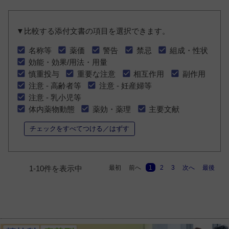
▼比較する添付文書の項目を選択できます。
名称等
薬価
警告
禁忌
組成・性状
効能・効果/用法・用量
慎重投与
重要な注意
相互作用
副作用
注意 - 高齢者等
注意 - 妊産婦等
注意 - 乳小児等
体内薬物動態
薬効・薬理
主要文献
チェックをすべてつける／はずす
最初
前へ
1
2
3
次へ
最後
1-10件を表示中