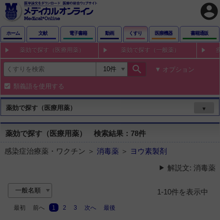
account_circle
ホーム
文献
電子書籍
動画
くすり
医療機器
書籍通販
薬効で探す（医療用薬）
薬効で探す（一般薬）
search
オプション
類義語を使用する
薬効で探す（医療用薬）
▼
薬効で探す（医療用薬） 検索結果：78件
感染症治療薬・ワクチン ＞
消毒薬
＞
ヨウ素製剤
解説文: 消毒薬
1-10件を表示中
最初
前へ
1
2
3
次へ
最後