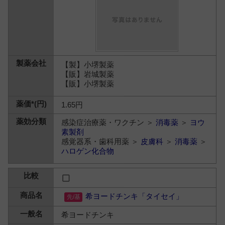
【製】小堺製薬
【販】岩城製薬
【販】小堺製薬
1.65円
感染症治療薬・ワクチン ＞
消毒薬
＞
ヨウ
素製剤
感覚器系・歯科用薬 ＞
皮膚科
＞
消毒薬
＞
ハロゲン化合物
希ヨードチンキ「タイセイ」
希ヨードチンキ