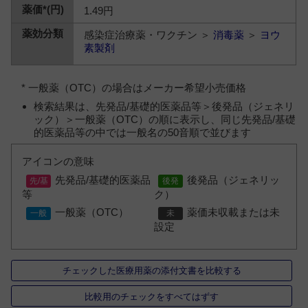
1.49円
感染症治療薬・ワクチン ＞
消毒薬
＞
ヨウ
素製剤
* 一般薬（OTC）の場合はメーカー希望小売価格
検索結果は、先発品/基礎的医薬品等＞後発品（ジェネリ
ック）＞一般薬（OTC）の順に表示し、同じ先発品/基礎
的医薬品等の中では一般名の50音順で並びます
アイコンの意味
先発品/基礎的医薬品
後発品（ジェネリッ
等
ク）
一般薬（OTC）
薬価未収載または未
設定
チェックした医療用薬の添付文書を比較する
比較用のチェックをすべてはずす