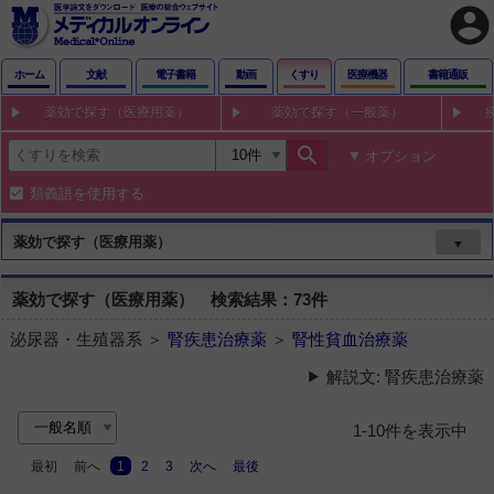
account_circle
ホーム
文献
電子書籍
動画
くすり
医療機器
書籍通販
薬効で探す（医療用薬）
薬効で探す（一般薬）
search
オプション
類義語を使用する
薬効で探す（医療用薬）
▼
薬効で探す（医療用薬） 検索結果：73件
泌尿器・生殖器系 ＞
腎疾患治療薬
＞
腎性貧血治療薬
解説文: 腎疾患治療薬
1-10件を表示中
最初
前へ
1
2
3
次へ
最後