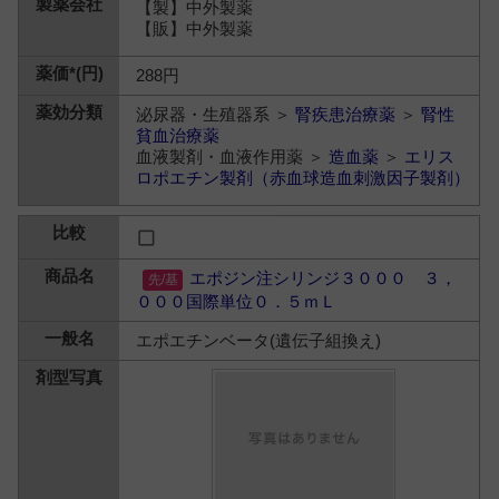
【製】中外製薬
【販】中外製薬
288円
泌尿器・生殖器系 ＞
腎疾患治療薬
＞
腎性
貧血治療薬
血液製剤・血液作用薬 ＞
造血薬
＞
エリス
ロポエチン製剤（赤血球造血刺激因子製剤）
エポジン注シリンジ３０００ ３，
０００国際単位０．５ｍＬ
エポエチンベータ(遺伝子組換え)