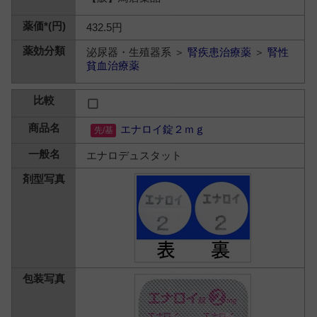
432.5円
泌尿器・生殖器系 ＞
腎疾患治療薬
＞
腎性
貧血治療薬
エナロイ錠２ｍｇ
エナロデュスタット