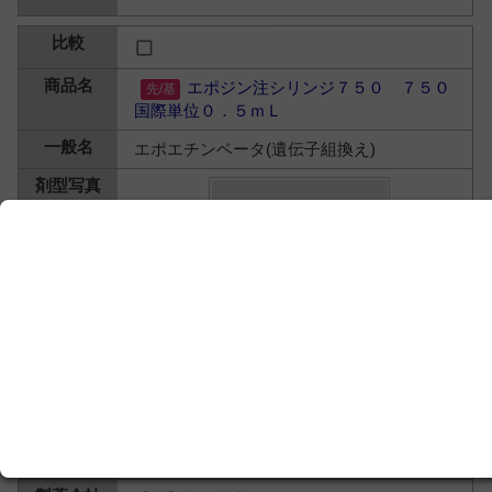
エポジン注シリンジ７５０ ７５０
国際単位０．５ｍＬ
エポエチンベータ(遺伝子組換え)