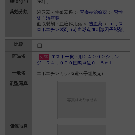
761円
泌尿器・生殖器系 ＞
腎疾患治療薬
＞
腎性
貧血治療薬
血液製剤・血液作用薬 ＞
造血薬
＞
エリス
ロポエチン製剤（赤血球造血刺激因子製剤）
エスポー皮下用２４０００シリン
ジ ２４，０００国際単位０．５ｍＬ
エポエチンカッパ(遺伝子組換え)