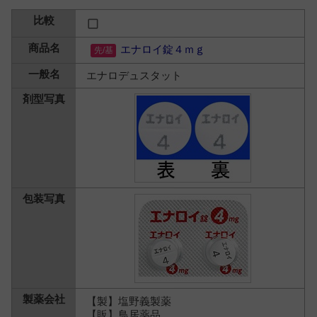
エナロイ錠４ｍｇ
エナロデュスタット
【製】塩野義製薬
【販】鳥居薬品