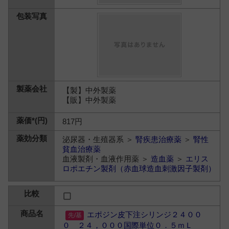
【製】中外製薬
【販】中外製薬
817円
泌尿器・生殖器系 ＞
腎疾患治療薬
＞
腎性
貧血治療薬
血液製剤・血液作用薬 ＞
造血薬
＞
エリス
ロポエチン製剤（赤血球造血刺激因子製剤）
エポジン皮下注シリンジ２４００
０ ２４，０００国際単位０．５ｍＬ