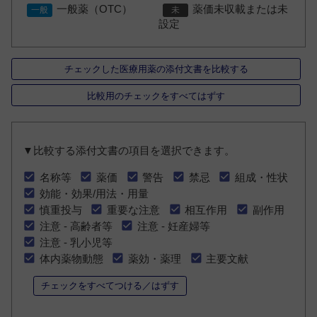
一般薬（OTC）
薬価未収載または未
設定
チェックした医療用薬の添付文書を比較する
比較用のチェックをすべてはずす
▼比較する添付文書の項目を選択できます。
名称等
薬価
警告
禁忌
組成・性状
効能・効果/用法・用量
慎重投与
重要な注意
相互作用
副作用
注意 - 高齢者等
注意 - 妊産婦等
注意 - 乳小児等
体内薬物動態
薬効・薬理
主要文献
チェックをすべてつける／はずす