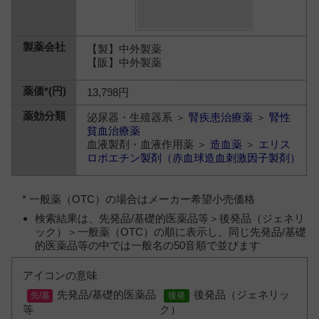
【製】中外製薬
【販】中外製薬
13,798円
泌尿器・生殖器系 ＞
腎疾患治療薬
＞
腎性
貧血治療薬
血液製剤・血液作用薬 ＞
造血薬
＞
エリス
ロポエチン製剤（赤血球造血刺激因子製剤）
* 一般薬（OTC）の場合はメーカー希望小売価格
検索結果は、先発品/基礎的医薬品等＞後発品（ジェネリ
ック）＞一般薬（OTC）の順に表示し、同じ先発品/基礎
的医薬品等の中では一般名の50音順で並びます
アイコンの意味
先発品/基礎的医薬品
後発品（ジェネリッ
等
ク）