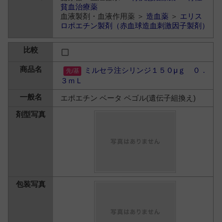
貧血治療薬
血液製剤・血液作用薬 ＞
造血薬
＞
エリス
ロポエチン製剤（赤血球造血刺激因子製剤）
ミルセラ注シリンジ１５０μｇ ０．
３ｍＬ
エポエチン ベータ ペゴル(遺伝子組換え)