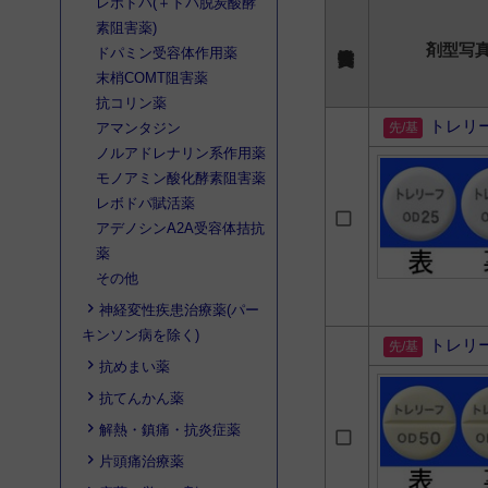
レボドパ(＋ドパ脱炭酸酵
素阻害薬)
剤型写
ドパミン受容体作用薬
末梢COMT阻害薬
抗コリン薬
トレリ
アマンタジン
ノルアドレナリン系作用薬
モノアミン酸化酵素阻害薬
レボドパ賦活薬
アデノシンA2A受容体拮抗
薬
その他
神経変性疾患治療薬(パー
キンソン病を除く)
トレリ
抗めまい薬
抗てんかん薬
解熱・鎮痛・抗炎症薬
片頭痛治療薬