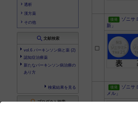
透析
漢方薬
ゾニサ
その他
新」
search
文献検索
vol.6 パーキンソン病と薬 (2)
認知症治療薬
新たなパーキンソン病治療の
あり方
ゾニサ
検索結果を見る
メル」
search
プロダクト検索
検索結果はありませんでした
search
書籍検索