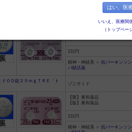
パ賦活薬
はい、医
ミドＯＤ錠２５ｍｇＴＲＥ「サ
ゾニサミド
いいえ、医療関
（トップペー
【製】沢井製薬
【販】沢井製薬
231円
精神・神経系 ＞
抗パーキンソン
パ賦活薬
ミドＯＤ錠２５ｍｇＴＲＥ「ト
ゾニサミド
【製】東和薬品
【販】東和薬品
231円
精神・神経系 ＞
抗パーキンソン