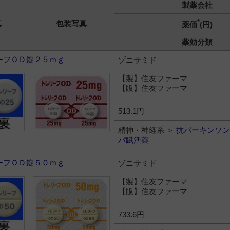
製薬会社
*
真
包装写真
薬価
(円)
薬効分類
ーフＯＤ錠２５ｍｇ
ゾニサミド
【製】住友ファーマ
【販】住友ファーマ
513.1円
精神・神経系 ＞
抗パーキンソン
パ賦活薬
ーフＯＤ錠５０ｍｇ
ゾニサミド
【製】住友ファーマ
【販】住友ファーマ
733.6円