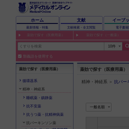
ホーム
文献
イーブ
最新情報・特集
文献検索・全文閲覧
電子書籍
薬効で探す（医療用薬）
薬効で探す（一般薬）
sear
類義語を使用する
薬効で探す（医療用薬）
薬効で探す（医療用薬）
循環器系
精神・神経系 ＞
抗パー
精神・神経系
睡眠薬・鎮静薬
抗不安薬
抗うつ薬・抗精神病薬
抗パーキンソン薬