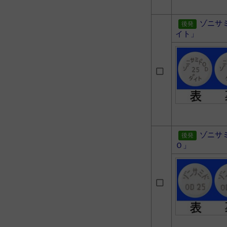
ゾニサ
イト」
ゾニサ
Ｏ」