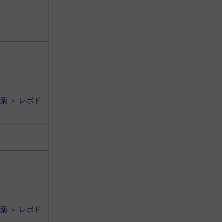
薬
＞
レボド
薬
＞
レボド