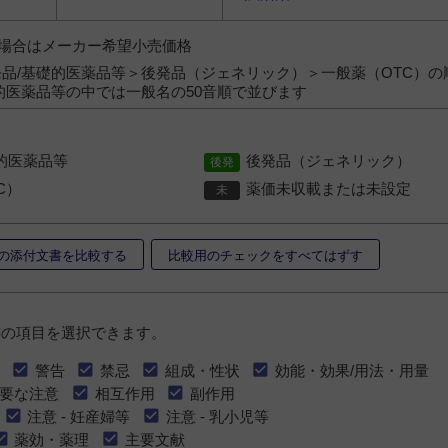
）の場合はメーカー希望小売価格
品/基礎的医薬品等＞後発品（ジェネリック）＞一般薬（OTC）の
的医薬品等の中では一般名の50音順で並びます
的医薬品等
後発品（ジェネリック）
C）
薬価未収載または未設定
の添付文書を比較する
比較用のチェックをすべてはずす
書の項目を選択できます。
警告
禁忌
組成・性状
効能・効果/用法・用量
要な注意
相互作用
副作用
注意 - 妊産婦等
注意 - 乳小児等
薬効・薬理
主要文献