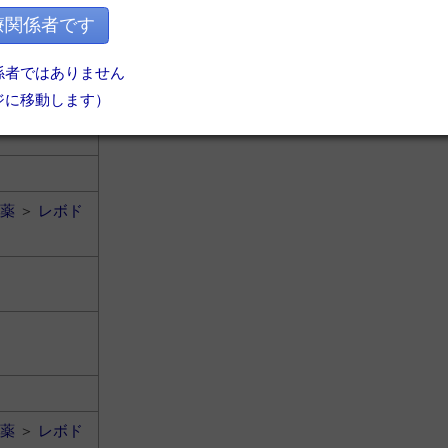
療関係者です
係者ではありません
ジに移動します）
薬
＞
レボド
薬
＞
レボド