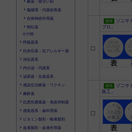
麻薬・覚せい剤
脳循環・代謝改善薬
自律神経作用薬
ゾニサ
プロ」
制吐薬
その他
呼吸器系
抗炎症薬・抗アレルギー薬
消化器系
内分泌・代謝系
泌尿器・生殖器系
感染症治療薬・ワクチン
ゾニサ
医工」
麻酔薬
抗悪性腫瘍薬・免疫抑制薬
感覚器系・歯科用薬
ビタミン製剤・輸液製剤
血液製剤・血液作用薬