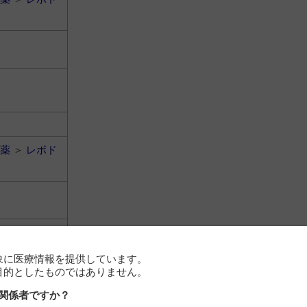
薬
＞
レボド
象に医療情報を提供しています。
目的としたものではありません。
関係者ですか？
薬
＞
レボド