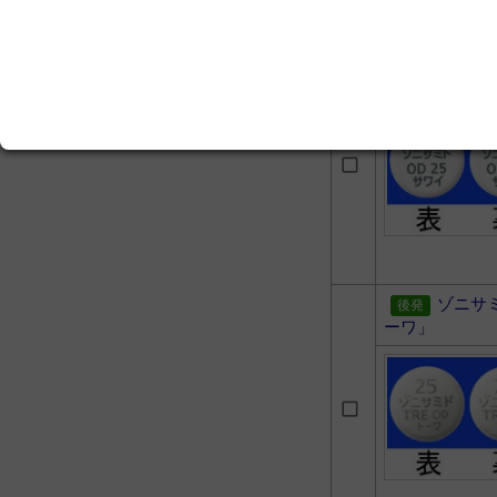
精神科のくすりハンドブッ
ク 第3版
ゾニサ
ワイ」
ゾニサ
ーワ」