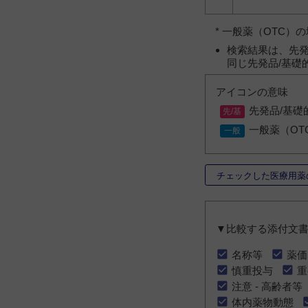
* 一般薬（OTC
検索結果は、先発
同じ先発品/基礎
アイコンの意味
先発品/基礎
一般薬（OT
チェックした医療用薬
▼比較する添付文
名称等
薬価
慎重投与
重
注意 - 高齢者等
体内薬物動態