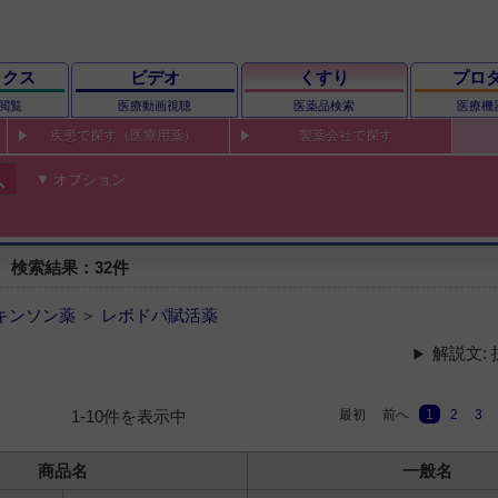
ックス
ビデオ
くすり
プロ
閲覧
医療動画視聴
医薬品検索
医療機
疾患で探す（医療用薬）
製薬会社で探す
ch
オプション
 検索結果：32件
キンソン薬
＞
レボドパ賦活薬
解説文:
最初
前へ
1
2
3
1-10件を表示中
商品名
一般名