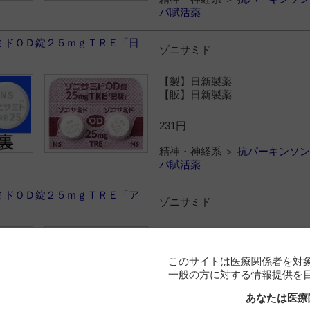
パ賦活薬
ミドＯＤ錠２５ｍｇＴＲＥ「日
ゾニサミド
【製】日新製薬
【販】日新製薬
231円
精神・神経系 ＞
抗パーキンソン
パ賦活薬
ミドＯＤ錠２５ｍｇＴＲＥ「ア
ゾニサミド
【製】共和薬品工業
【販】共和薬品工業
このサイトは医療関係者を対
一般の方に対する情報提供を
231円
あなたは医療
精神・神経系 ＞
抗パーキンソン