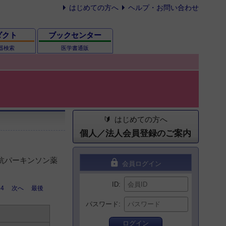
はじめての方へ
ヘルプ・お問い合わせ
ダクト
ブックセンター
器検索
医学書通販
はじめての方へ
個人／法人会員登録のご案内
 抗パーキンソン薬
lock
会員ログイン
ID
4
次へ
最後
パスワード
ログイン