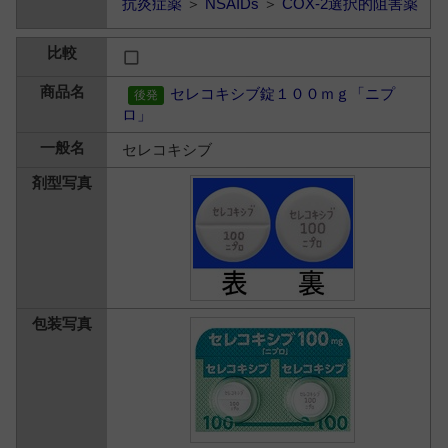
抗炎症薬
＞
NSAIDs
＞
COX-2選択的阻害薬
セレコキシブ錠１００ｍｇ「ニプ
ロ」
セレコキシブ