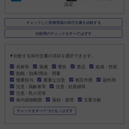
設定
チェックした医療用薬の添付文書を比較する
比較用のチェックをすべてはずす
▼比較する添付文書の項目を選択できます。
名称等
薬価
警告
禁忌
組成・性状
効能・効果/用法・用量
慎重投与
重要な注意
相互作用
副作用
注意 - 高齢者等
注意 - 妊産婦等
注意 - 乳小児等
体内薬物動態
薬効・薬理
主要文献
チェックをすべてつける／はずす