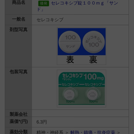
セレコキシブ錠１００ｍｇ「サン
ド」
セレコキシブ
6.3円
精神・神経系 ＞
解熱・鎮痛・抗炎症薬
＞