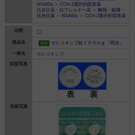
NSAIDs
＞
COX-2選択的阻害薬
抗炎症薬・抗アレルギー薬 ＞
解熱・鎮痛・
抗炎症薬
＞
NSAIDs
＞
COX-2選択的阻害薬
セレコキシブ錠１００ｍｇ「明治」
セレコキシブ