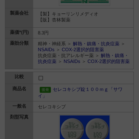
【製】キョーリンリメディオ
【販】杏林製薬
8.3円
精神・神経系 ＞
解熱・鎮痛・抗炎症薬
＞
NSAIDs
＞
COX-2選択的阻害薬
抗炎症薬・抗アレルギー薬 ＞
解熱・鎮痛・
抗炎症薬
＞
NSAIDs
＞
COX-2選択的阻害薬
セレコキシブ錠１００ｍｇ「サワ
イ」
セレコキシブ