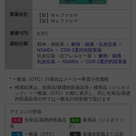
【製】Ｍｅファルマ
【販】Ｍｅファルマ
8.3円
精神・神経系 ＞
解熱・鎮痛・抗炎症薬
＞
NSAIDs
＞
COX-2選択的阻害薬
抗炎症薬・抗アレルギー薬 ＞
解熱・鎮痛・
抗炎症薬
＞
NSAIDs
＞
COX-2選択的阻害薬
* 一般薬（OTC）の場合はメーカー希望小売価格
検索結果は、先発品/基礎的医薬品等＞後発品（ジェネリ
ック）＞一般薬（OTC）の順に表示し、同じ先発品/基礎
的医薬品等の中では一般名の50音順で並びます
アイコンの意味
先発品/基礎的医薬品
後発品（ジェネリッ
等
ク）
一般薬（OTC）
薬価未収載または未