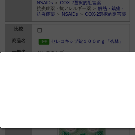
NSAIDs
＞
COX-2選択的阻害薬
抗炎症薬・抗アレルギー薬 ＞
解熱・鎮痛・
抗炎症薬
＞
NSAIDs
＞
COX-2選択的阻害薬
セレコキシブ錠１００ｍｇ「杏林」
セレコキシブ