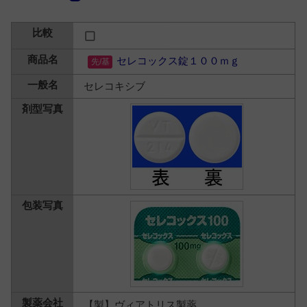
セレコックス錠１００ｍｇ
セレコキシブ
【製】ヴィアトリス製薬