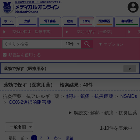
account_circle
ホーム
文献
電子書籍
動画
くすり
医療機器
書籍通販
薬効で探す（医療用薬）
薬効で探す（一般薬）
search
オプション
類義語を使用する
薬効で探す（医療用薬）
▼
薬効で探す（医療用薬） 検索結果：40件
抗炎症薬・抗アレルギー薬 ＞
解熱・鎮痛・抗炎症薬
＞
NSAIDs
＞
COX-2選択的阻害薬
解説文: 解熱・鎮痛・抗炎症薬
1-10件を表示中
最初
前へ
1
2
3
次へ
最後