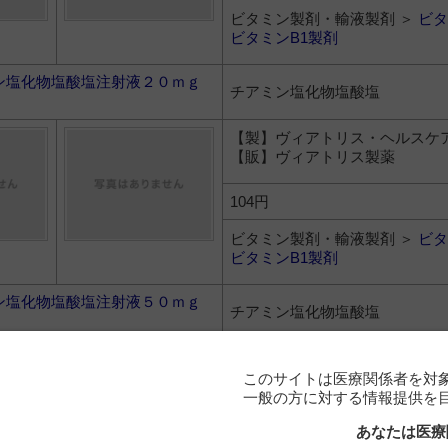
ビタミン製剤・輸液製剤 ＞
ビタ
ビタミンB1製剤
ン塩化物塩酸塩注射液２０ｍｇ
チアミン塩化物塩酸塩
【製】ヴィアトリス・ヘルスケ
【販】ヴィアトリス製薬
104円
ビタミン製剤・輸液製剤 ＞
ビタ
ビタミンB1製剤
ン塩化物塩酸塩注射液５０ｍｇ
チアミン塩化物塩酸塩
【製】鶴原製薬
【販】鶴原製薬
このサイトは医療関係者を対
一般の方に対する情報提供を
104円
あなたは医療