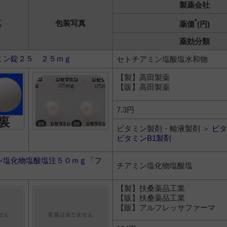
製薬会社
*
真
包装写真
薬価
(円)
薬効分類
ミン錠２５ ２５ｍｇ
セトチアミン塩酸塩水和物
【製】高田製薬
【販】高田製薬
7.3円
ビタミン製剤・輸液製剤 ＞
ビタ
ビタミンB1製剤
ン塩化物塩酸塩注５０ｍｇ「フ
チアミン塩化物塩酸塩
【製】扶桑薬品工業
【販】扶桑薬品工業
【販】アルフレッサファーマ