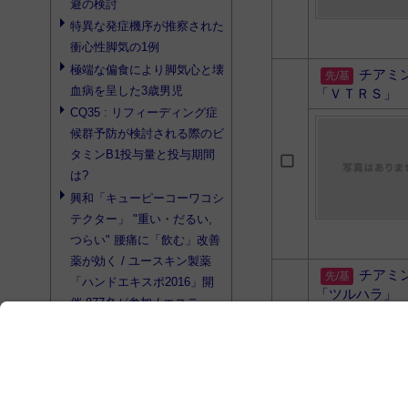
避の検討
特異な発症機序が推察された
衝心性脚気の1例
極端な偏食により脚気心と壊
チアミ
血病を呈した3歳男児
「ＶＴＲＳ」
CQ35 : リフィーディング症
候群予防が検討される際のビ
タミンB1投与量と投与期間
は?
興和「キューピーコーワコシ
テクター」 "重い・だるい,
つらい" 腰痛に「飲む」改善
薬が効く / ユースキン製薬
チアミ
「ハンドエキスポ2016」開
「ツルハラ」
催 877名が参加 / エステー
2017年3月期第2四半期決算
高単価・高付加価値製品が好
調 / 日本薬局協励会 かかり
つけ薬局への参加意向など会
員調査実施 / ユニ・チャーム