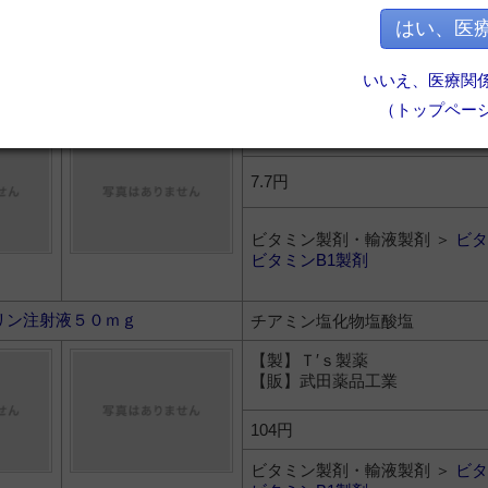
ビタミン製剤・輸液製剤 ＞
ビタ
はい、医
ビタミンB1製剤
いいえ、医療関
ン塩化物塩酸塩散０．１％「日
チアミン塩化物塩酸塩
（トップペー
7.7円
ビタミン製剤・輸液製剤 ＞
ビタ
ビタミンB1製剤
リン注射液５０ｍｇ
チアミン塩化物塩酸塩
【製】Ｔ′ｓ製薬
【販】武田薬品工業
104円
ビタミン製剤・輸液製剤 ＞
ビタ