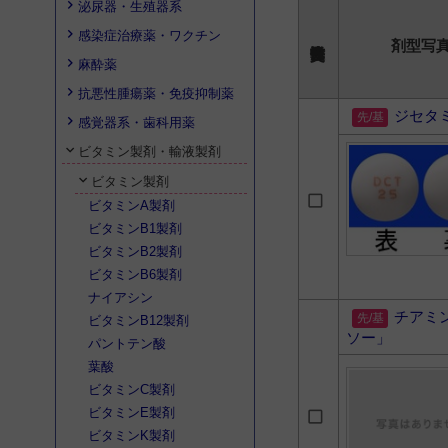
泌尿器・生殖器系
感染症治療薬・ワクチン
剤型写
麻酔薬
抗悪性腫瘍薬・免疫抑制薬
ジセタ
感覚器系・歯科用薬
ビタミン製剤・輸液製剤
ビタミン製剤
ビタミンA製剤
ビタミンB1製剤
ビタミンB2製剤
ビタミンB6製剤
ナイアシン
チアミ
ビタミンB12製剤
ソー」
パントテン酸
葉酸
ビタミンC製剤
ビタミンE製剤
ビタミンK製剤