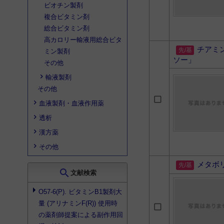
ビオチン製剤
複合ビタミン剤
総合ビタミン剤
高カロリー輸液用総合ビタ
チアミ
ミン製剤
ソー」
その他
輸液製剤
その他
血液製剤・血液作用薬
透析
漢方薬
その他
メタボ
search
文献検索
O57-6(P).
ビタミンB1製剤
大
量 (アリナミンF(R)) 使用時
の薬剤師提案による副作用回