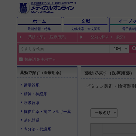
ホーム
文献
イーブ
最新情報・特集
文献検索・全文閲覧
電子書籍
薬効で探す（医療用薬）
薬効で探す（一般薬）
sear
類義語を使用する
薬効で探す（医療用薬）
薬効で探す（医療用薬）
循環器系
ビタミン製剤・輸液製剤
精神・神経系
呼吸器系
抗炎症薬・抗アレルギー薬
消化器系
内分泌・代謝系