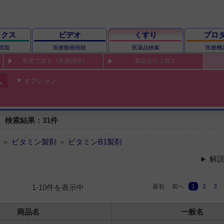
ックス
ビデオ
くすり
プロ
閲覧
医療動画視聴
医薬品検索
医療機
疾患で探す（医療用薬）
製薬会社で探す
ch
オプション
 検索結果：31件
 ＞
ビタミン製剤
＞
ビタミンB1製剤
解説
最初
前へ
1
2
3
1-10件を表示中
商品名
一般名