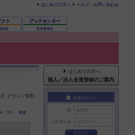
はじめての方へ
ヘルプ・お問い合わせ
ダクト
ブックセンター
器検索
医学書通販
はじめての方へ
個人／法人会員登録のご案内
文: ビタミン製剤
lock
会員ログイン
ID
4
次へ
最後
パスワード
ログイン