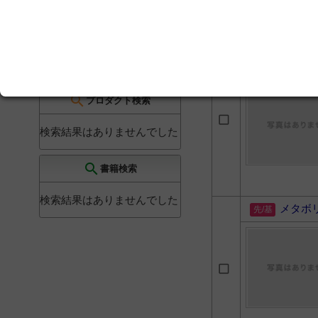
冬限定デザインを上市「ソフ
ィ ソフトタンポン」で
チアミ
新」
検索結果を見る
search
プロダクト検索
検索結果はありませんでした
search
書籍検索
検索結果はありませんでした
メタボ