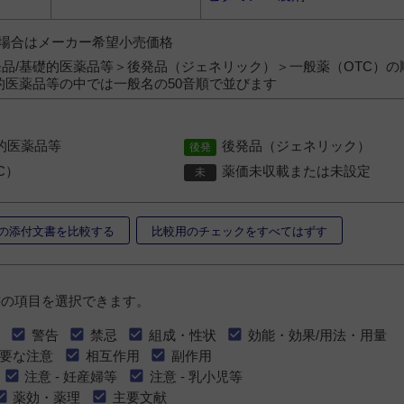
）の場合はメーカー希望小売価格
品/基礎的医薬品等＞後発品（ジェネリック）＞一般薬（OTC）の
的医薬品等の中では一般名の50音順で並びます
的医薬品等
後発品（ジェネリック）
C）
薬価未収載または未設定
の添付文書を比較する
比較用のチェックをすべてはずす
書の項目を選択できます。
警告
禁忌
組成・性状
効能・効果/用法・用量
要な注意
相互作用
副作用
注意 - 妊産婦等
注意 - 乳小児等
薬効・薬理
主要文献