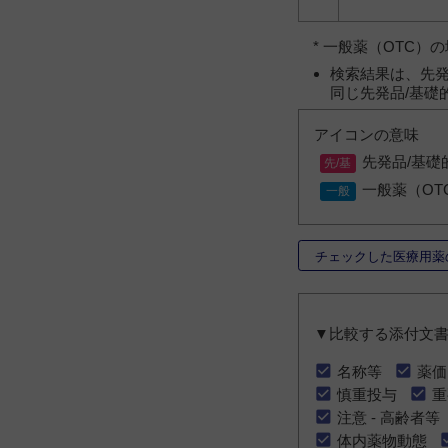
* 一般薬（OTC
検索結果は、先発
同じ先発品/基礎
アイコンの意味
先発品/基礎
一般薬（OT
チェックした医療用薬
▼比較する添付文
名称等
薬価
慎重投与
重
注意 - 高齢者等
体内薬物動態