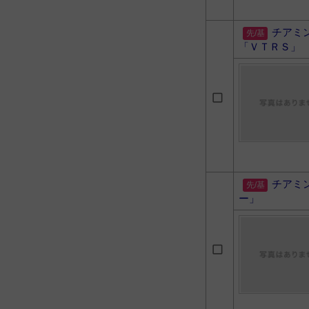
チアミ
「ＶＴＲＳ」
チアミ
ー」