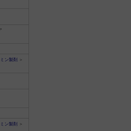
ア
ミン製剤
＞
ミン製剤
＞