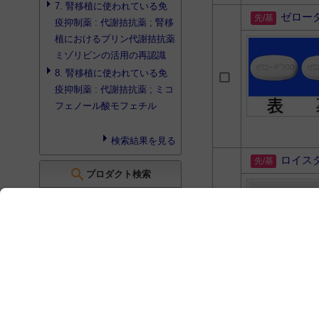
7. 腎移植に使われている免
ゼロー
疫抑制薬 :
代謝拮抗薬
; 腎移
植におけるプリン
代謝拮抗薬
ミゾリビンの活用の再認識
8. 腎移植に使われている免
疫抑制薬 :
代謝拮抗薬
; ミコ
フェノール酸モフェチル
検索結果を見る
ロイス
search
プロダクト検索
検索結果はありませんでした
search
書籍検索
腎機能低下時の薬剤ポケット
マニュアル 第5版
エボル
犬と猫のがん化学療法まるわ
Ｌ