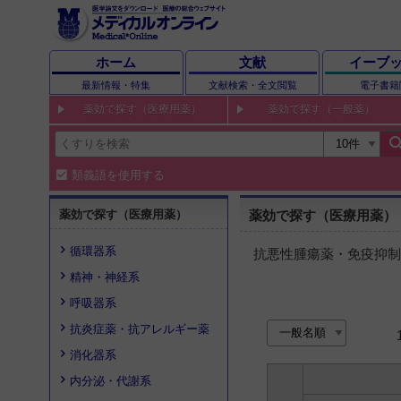
ホーム
文献
イーブ
最新情報・特集
文献検索・全文閲覧
電子書籍
薬効で探す（医療用薬）
薬効で探す（一般薬）
sear
類義語を使用する
薬効で探す（医療用薬）
薬効で探す（医療用薬） 
循環器系
抗悪性腫瘍薬・免疫抑制
精神・神経系
呼吸器系
抗炎症薬・抗アレルギー薬
消化器系
内分泌・代謝系