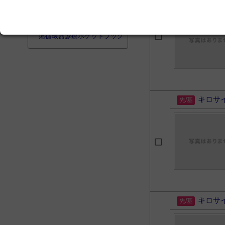
かりブック
薬剤師と腫瘍専門医のため
の がん薬物療法に役立つ腫
瘍循環器診療ポケットブック
キロサ
キロサ