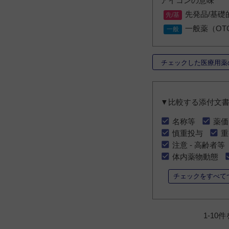
アイコンの意味
先発品/基礎
一般薬（OT
チェックした医療用薬
▼比較する添付文
名称等
薬価
慎重投与
重
注意 - 高齢者等
体内薬物動態
チェックをすべて
1-10