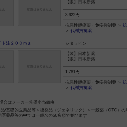
【販】日本新薬
3,622円
抗悪性腫瘍薬・免疫抑制薬 ＞
抗
＞
代謝拮抗薬
イド注２００ｍｇ
シタラビン
【製】日本新薬
【販】日本新薬
1,781円
抗悪性腫瘍薬・免疫抑制薬 ＞
抗
＞
代謝拮抗薬
）の場合はメーカー希望小売価格
品/基礎的医薬品等＞後発品（ジェネリック）＞一般薬（OTC）の
的医薬品等の中では一般名の50音順で並びます