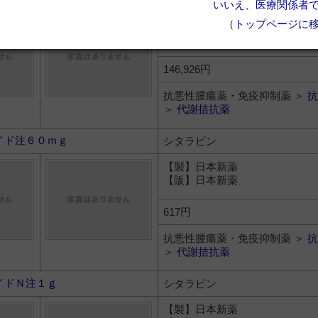
いいえ、医療関係者
（トップページに
【製】サノフィ
【販】サノフィ
146,926円
抗悪性腫瘍薬・免疫抑制薬 ＞
抗
＞
代謝拮抗薬
イド注６０ｍｇ
シタラビン
【製】日本新薬
【販】日本新薬
617円
抗悪性腫瘍薬・免疫抑制薬 ＞
抗
＞
代謝拮抗薬
イドＮ注１ｇ
シタラビン
【製】日本新薬