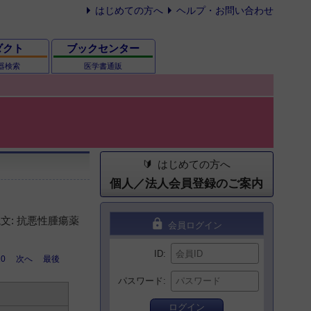
はじめての方へ
ヘルプ・お問い合わせ
ダクト
ブックセンター
器検索
医学書通販
はじめての方へ
個人／法人会員登録のご案内
文: 抗悪性腫瘍薬
lock
会員ログイン
ID
10
次へ
最後
パスワード
ログイン