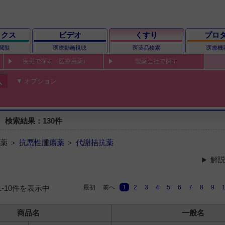
ックス
ビデオ
くすり
プロ
閲覧
医療動画視聴
医薬品検索
医療機
疾患で探す（医療用薬）
製薬会社で探す
ch
オプション
検索結果：130件
薬 ＞
抗悪性腫瘍薬
＞
代謝拮抗薬
解説
最初
前へ
1
2
3
4
5
6
7
8
9
1-10件を表示中
商品名
一般名