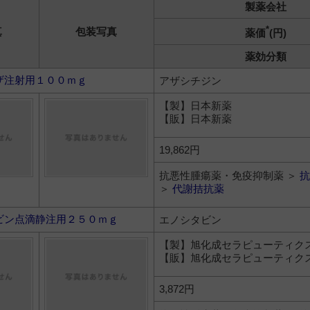
製薬会社
*
真
包装写真
薬価
(円)
薬効分類
ザ注射用１００ｍｇ
アザシチジン
【製】日本新薬
【販】日本新薬
19,862円
抗悪性腫瘍薬・免疫抑制薬 ＞
抗
＞
代謝拮抗薬
ビン点滴静注用２５０ｍｇ
エノシタビン
【製】旭化成セラピューティク
【販】旭化成セラピューティク
3,872円