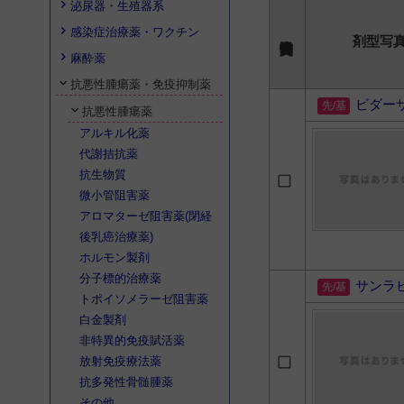
泌尿器・生殖器系
感染症治療薬・ワクチン
剤型写
麻酔薬
抗悪性腫瘍薬・免疫抑制薬
ビダー
抗悪性腫瘍薬
アルキル化薬
代謝拮抗薬
抗生物質
微小管阻害薬
アロマターゼ阻害薬(閉経
後乳癌治療薬)
ホルモン製剤
分子標的治療薬
サンラ
トポイソメラーゼ阻害薬
白金製剤
非特異的免疫賦活薬
放射免疫療法薬
抗多発性骨髄腫薬
その他