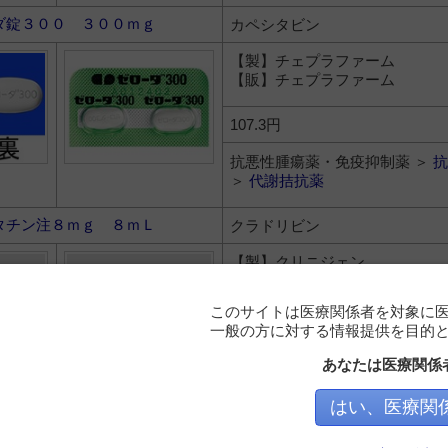
ダ錠３００ ３００ｍｇ
カペシタビン
【製】チェプラファーム
【販】チェプラファーム
107.3円
抗悪性腫瘍薬・免疫抑制薬 ＞
抗
＞
代謝拮抗薬
タチン注８ｍｇ ８ｍＬ
クラドリビン
【製】クリニジェン
【販】クリニジェン
このサイトは医療関係者を対象に
68,692円
一般の方に対する情報提供を目的
抗悪性腫瘍薬・免疫抑制薬 ＞
抗
あなたは医療関係
＞
代謝拮抗薬
はい、医療関
トラ点滴静注２０ｍｇ ２０ｍ
クロファラビン