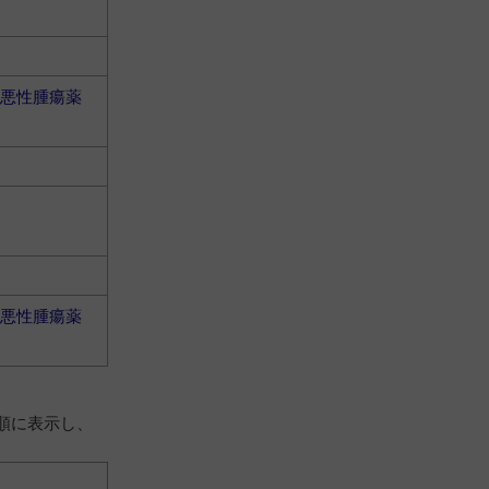
悪性腫瘍薬
悪性腫瘍薬
順に表示し、