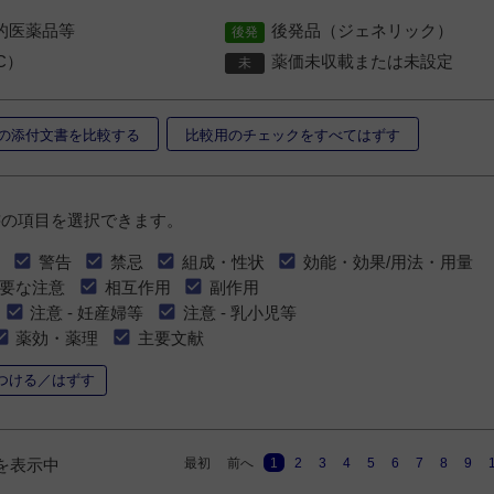
的医薬品等
後発品（ジェネリック）
C）
薬価未収載または未設定
の添付文書を比較する
比較用のチェックをすべてはずす
書の項目を選択できます。
警告
禁忌
組成・性状
効能・効果/用法・用量
要な注意
相互作用
副作用
注意 - 妊産婦等
注意 - 乳小児等
薬効・薬理
主要文献
つける／はずす
最初
前へ
1
2
3
4
5
6
7
8
9
件を表示中