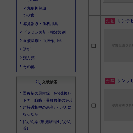
免疫抑制薬
その他
サンラ
感覚器系・歯科用薬
ビタミン製剤・輸液製剤
血液製剤・血液作用薬
透析
漢方薬
その他
サンラ
search
文献検索
腎移植の最前線 - 免疫制御・
ドナー戦略・異種移植の進歩
維持透析中の患者が, がんに
なったら
抗がん薬 (細胞障害性抗がん
薬)