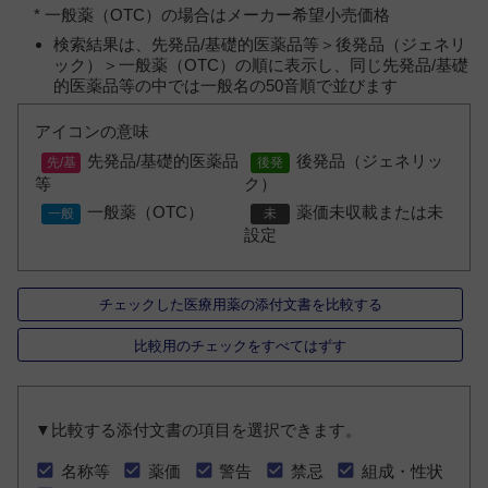
* 一般薬（OTC）の場合はメーカー希望小売価格
検索結果は、先発品/基礎的医薬品等＞後発品（ジェネリ
ック）＞一般薬（OTC）の順に表示し、同じ先発品/基礎
的医薬品等の中では一般名の50音順で並びます
アイコンの意味
先発品/基礎的医薬品
後発品（ジェネリッ
等
ク）
一般薬（OTC）
薬価未収載または未
設定
チェックした医療用薬の添付文書を比較する
比較用のチェックをすべてはずす
▼比較する添付文書の項目を選択できます。
名称等
薬価
警告
禁忌
組成・性状