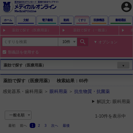
account_circle
ホーム
文献
電子書籍
動画
くすり
医療機器
書籍通販
薬効で探す（医療用薬）
薬効で探す（一般薬）
search
オプション
類義語を使用する
薬効で探す（医療用薬）
▼
薬効で探す（医療用薬） 検索結果：65件
感覚器系・歯科用薬 ＞
眼科用薬
＞
抗生物質・抗菌薬
解説文: 眼科用薬
1-10件を表示中
最初
前へ
1
2
3
次へ
最後