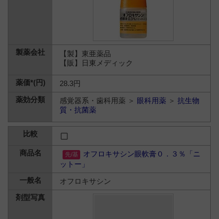
【製】東亜薬品
【販】日東メディック
28.3円
感覚器系・歯科用薬 ＞
眼科用薬
＞
抗生物
質・抗菌薬
オフロキサシン眼軟膏０．３％「ニ
ットー」
オフロキサシン