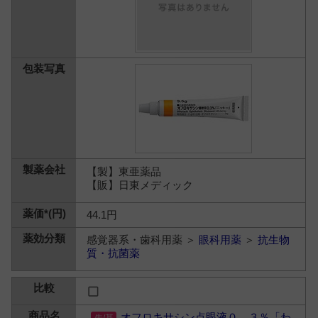
【製】東亜薬品
【販】日東メディック
44.1円
感覚器系・歯科用薬 ＞
眼科用薬
＞
抗生物
質・抗菌薬
オフロキサシン点眼液０．３％「わ