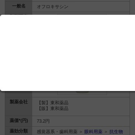
オフロキサシン
【製】東和薬品
【販】東和薬品
73.2円
感覚器系・歯科用薬 ＞
眼科用薬
＞
抗生物