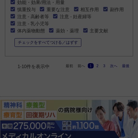
効能・効果/用法・用量
慎重投与
重要な注意
相互作用
副作用
注意 - 高齢者等
注意 - 妊産婦等
注意 - 乳小児等
体内薬物動態
薬効・薬理
主要文献
チェックをすべてつける／はずす
最初
前へ
1
2
3
次へ
最後
1-10件を表示中