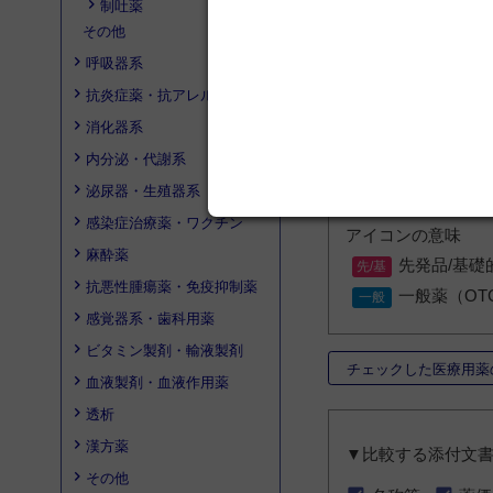
制吐薬
その他
呼吸器系
抗炎症薬・抗アレルギー薬
消化器系
* 一般薬（OTC
内分泌・代謝系
検索結果は、先発
同じ先発品/基礎
泌尿器・生殖器系
感染症治療薬・ワクチン
アイコンの意味
麻酔薬
先発品/基礎
抗悪性腫瘍薬・免疫抑制薬
一般薬（OT
感覚器系・歯科用薬
ビタミン製剤・輸液製剤
チェックした医療用薬
血液製剤・血液作用薬
透析
漢方薬
▼比較する添付文
その他