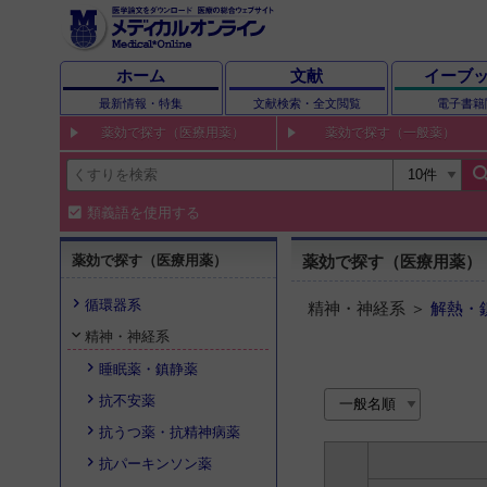
ホーム
文献
イーブ
最新情報・特集
文献検索・全文閲覧
電子書籍
薬効で探す（医療用薬）
薬効で探す（一般薬）
sear
類義語を使用する
薬効で探す（医療用薬）
薬効で探す（医療用薬）
循環器系
精神・神経系 ＞
解熱・
精神・神経系
睡眠薬・鎮静薬
抗不安薬
抗うつ薬・抗精神病薬
抗パーキンソン薬