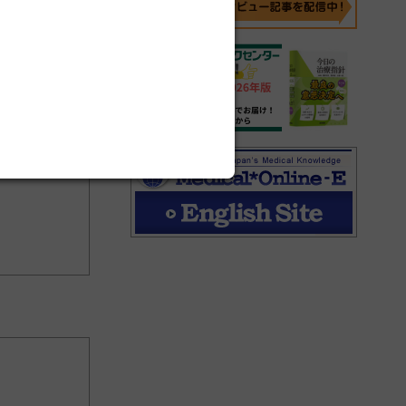
炎症薬
＞
ピ
)
順に表示し、