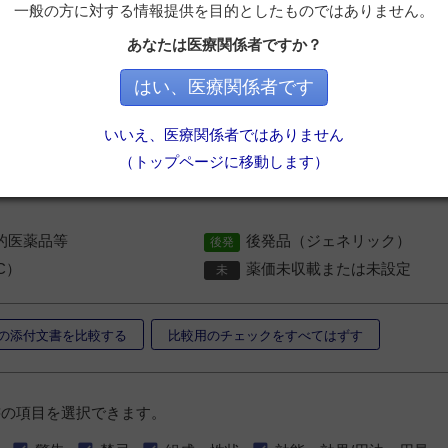
一般の方に対する情報提供を目的としたものではありません。
7.3円
あなたは医療関係者ですか？
精神・神経系 ＞
解熱・鎮痛・抗
リン系解熱鎮痛薬(配合剤を含む
はい、医療関係者です
）の場合はメーカー希望小売価格
いいえ、医療関係者ではありません
品/基礎的医薬品等＞後発品（ジェネリック）＞一般薬（OTC）の
（トップページに移動します）
的医薬品等の中では一般名の50音順で並びます
的医薬品等
後発品（ジェネリック）
C）
薬価未収載または未設定
の添付文書を比較する
比較用のチェックをすべてはずす
書の項目を選択できます。