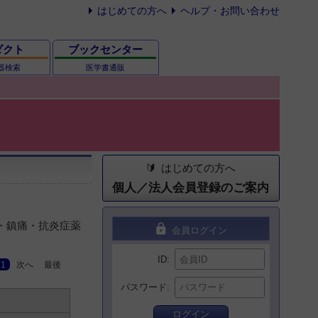
はじめての方へ
ヘルプ・お問い合わせ
ダクト
ブックセンター
器検索
医学書通販
はじめての方へ
個人／法人会員登録のご案内
熱・鎮痛・抗炎症薬
lock
会員ログイン
ID
1
次へ
最後
パスワード
ログイン