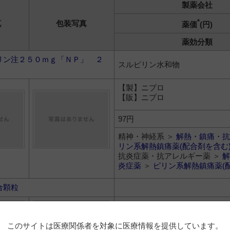
製薬会社
*
真
包装写真
薬価
(円)
薬効分類
リン注２５０ｍｇ「ＮＰ」 ２
スルピリン水和物
【製】ニプロ
【販】ニプロ
97円
精神・神経系 ＞
解熱・鎮痛・抗
リン系解熱鎮痛薬(配合剤を含む
抗炎症薬・抗アレルギー薬 ＞
解
炎症薬
＞
ピリン系解熱鎮痛薬(
合顆粒
【製】シオノギファーマ
【販】塩野義製薬
このサイトは医療関係者を対象に医療情報を提供しています。