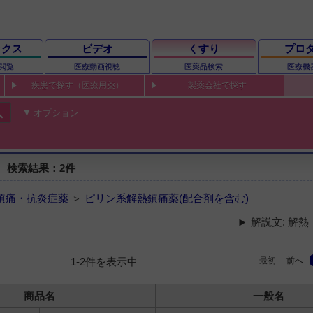
ックス
ビデオ
くすり
プロ
閲覧
医療動画視聴
医薬品検索
医療機
疾患で探す（医療用薬）
製薬会社で探す
ch
オプション
 検索結果：2件
鎮痛・抗炎症薬
＞
ピリン系解熱鎮痛薬(配合剤を含む)
解説文: 解
最初
前へ
1-2件を表示中
商品名
一般名