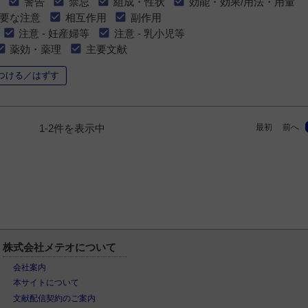
警告
禁忌
組成・性状
効能・効果/用法・用量
要な注意
相互作用
副作用
注意 - 妊産婦等
注意 - 乳小児等
薬効・薬理
主要文献
つける／はずす
最初
前へ
1-2件を表示中
株式会社メテオについて
会社案内
本サイトについて
文献配信契約のご案内