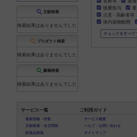
名称等
薬価
慎重投与
重
search
文献検索
注意 - 高齢者等
体内薬物動態
検索結果はありませんでした
チェックをすべて
search
プロダクト検索
検索結果はありませんでした
search
書籍検索
検索結果はありませんでした
サービス一覧
ご利用ガイド
最新情報・特集
サービス概要
文献検索・全文閲覧
ヘルプ・お問い合わせ
医薬品検索
サイトマップ