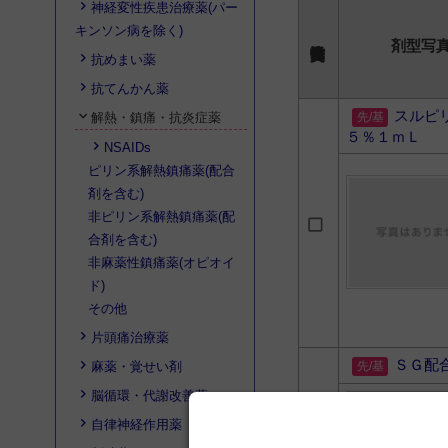
神経変性疾患治療薬(パー
キンソン病を除く)
剤型写
抗めまい薬
抗てんかん薬
スルピ
解熱・鎮痛・抗炎症薬
５％１ｍＬ
NSAIDs
ピリン系解熱鎮痛薬(配合
剤を含む)
非ピリン系解熱鎮痛薬(配
合剤を含む)
非麻薬性鎮痛薬(オピオイ
ド)
その他
片頭痛治療薬
ＳＧ配
麻薬・覚せい剤
脳循環・代謝改善薬
自律神経作用薬