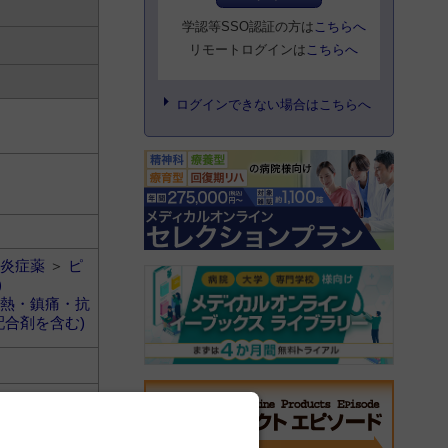
学認等SSO認証の方は
こちらへ
リモートログインは
こちらへ
ログインできない場合はこちらへ
炎症薬
＞
ピ
)
熱・鎮痛・抗
配合剤を含む)