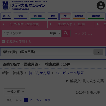
account_circle
ホーム
文献
電子書籍
動画
くすり
医療機器
書籍通販
薬効で探す（医療用薬）
薬効で探す（一般薬）
search
オプション
類義語を使用する
薬効で探す（医療用薬）
▼
薬効で探す（医療用薬） 検索結果：15件
精神・神経系 ＞
抗てんかん薬
＞
バルビツール酸系
解説文: 抗てんかん薬
1-10件を表示中
最初
前へ
1
2
次へ
最後