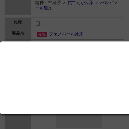
精神・神経系 ＞
抗てんかん薬
＞
バルビツ
ール酸系
フェノバール原末
フェノバルビタール