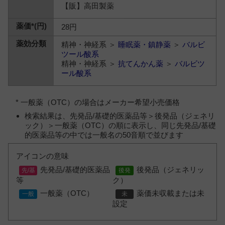
【販】高田製薬
28円
精神・神経系 ＞
睡眠薬・鎮静薬
＞
バルビ
ツール酸系
精神・神経系 ＞
抗てんかん薬
＞
バルビツ
ール酸系
* 一般薬（OTC）の場合はメーカー希望小売価格
検索結果は、先発品/基礎的医薬品等＞後発品（ジェネリ
ック）＞一般薬（OTC）の順に表示し、同じ先発品/基礎
的医薬品等の中では一般名の50音順で並びます
アイコンの意味
先発品/基礎的医薬品
後発品（ジェネリッ
等
ク）
一般薬（OTC）
薬価未収載または未
設定