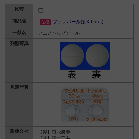
フェノバール錠３０ｍｇ
フェノバルビタール
【製】藤永製薬
【販】第一三共