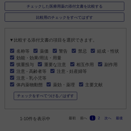
チェックした医療用薬の添付文書を比較する
比較用のチェックをすべてはずす
▼比較する添付文書の項目を選択できます。
名称等
薬価
警告
禁忌
組成・性状
効能・効果/用法・用量
慎重投与
重要な注意
相互作用
副作用
注意 - 高齢者等
注意 - 妊産婦等
注意 - 乳小児等
体内薬物動態
薬効・薬理
主要文献
チェックをすべてつける／はずす
最初
前へ
1
2
次へ
最後
1-10件を表示中