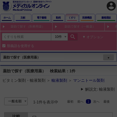
account_circle
ホーム
文献
電子書籍
動画
くすり
医療機器
書籍通販
薬効で探す（医療用薬）
薬効で探す（一般薬）
search
オプション
類義語を使用する
薬効で探す（医療用薬）
▼
薬効で探す（医療用薬） 検索結果：1件
ビタミン製剤・輸液製剤 ＞
輸液製剤
＞
マンニトール製剤
解説文: 輸液製剤
最初
前へ
1
次へ
最後
1-1件を表示中