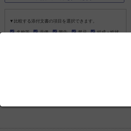
▼比較する添付文書の項目を選択できます。
名称等
薬価
警告
禁忌
組成・性状
効能・効果/用法・用量
慎重投与
重要な注意
相互作用
副作用
注意 - 高齢者等
注意 - 妊産婦等
注意 - 乳小児等
体内薬物動態
薬効・薬理
主要文献
チェックをすべてつける／はずす
最初
前へ
1
次へ
最後
1-1件を表示中