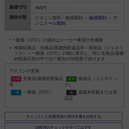
465円
ビタミン製剤・輸液製剤 ＞
輸液製剤
＞
マ
ンニトール製剤
* 一般薬（OTC）の場合はメーカー希望小売価格
検索結果は、先発品/基礎的医薬品等＞後発品（ジェネリ
ック）＞一般薬（OTC）の順に表示し、同じ先発品/基礎
的医薬品等の中では一般名の50音順で並びます
アイコンの意味
先発品/基礎的医薬品
後発品（ジェネリッ
等
ク）
一般薬（OTC）
薬価未収載または未
設定
チェックした医療用薬の添付文書を比較する
比較用のチェックをすべてはずす