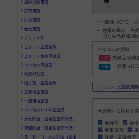
歯科口腔用薬
肛門用薬
外皮用薬
* 一般薬（OTC
女性用薬
検索結果は、先発
同じ先発品/基礎
ドリンク剤
ビタミン主薬製剤
アイコンの意味
ビタミン含有保健薬
先発品/基礎
その他の保健薬
一般薬（OT
禁煙補助薬
漢方薬・生薬製剤
チェックした医療用薬
公衆衛生用薬
一般用検査薬
その他のＯＴＣ医薬品
▼比較する添付文
かぜ関連（指定医薬部外品）
名称等
薬価
胃腸関連（指定医薬部外品）
慎重投与
重
注意 - 高齢者等
目・鼻・口・のど関連（指定