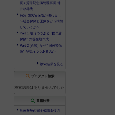
長 / 芳珠記念病院理事長 仲
井培雄氏
特集 国民皆保険が壊れる…
〜社会保障と医療をどう構想
していくか〜
Part 1 壊れつつある "国民皆
保険" の現在地作成
Part 2 [鼎談] なぜ "国民皆保
険" が壊れつつあるのか
検索結果を見る
search
プロダクト検索
検索結果はありませんでした
search
書籍検索
診療報酬の完全知識＆技術