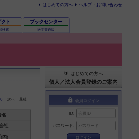
はじめての方へ
ヘルプ・お問い合わせ
ダクト
ブックセンター
器検索
医学書通販
はじめての方へ
個人／法人会員登録のご案内
lock
0
次へ
最後
会員ログイン
ID
般名
会社
パスワード
*
(円)
ログイン