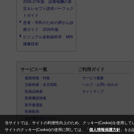
2026-27年版 診療報酬の算
定＆レセプト請求パーフェク
トガイド
患者・市民のための膵がん診
療ガイド 2026年版
ビジュアル放射線科学 MRI
撮像技術
サービス一覧
ご利用ガイド
最新情報・特集
サービス概要
文献検索・全文閲覧
ヘルプ・お問い合わせ
医薬品検索
サイトマップ
医療機器検索
医学書通販
医療動画
著作権許諾サービス
当サイトでは、サイトの利便性向上のため、クッキー(Cookie)を使用して
サイトのクッキー(Cookie)の使用に関しては、「
個人情報保護方針
」をお