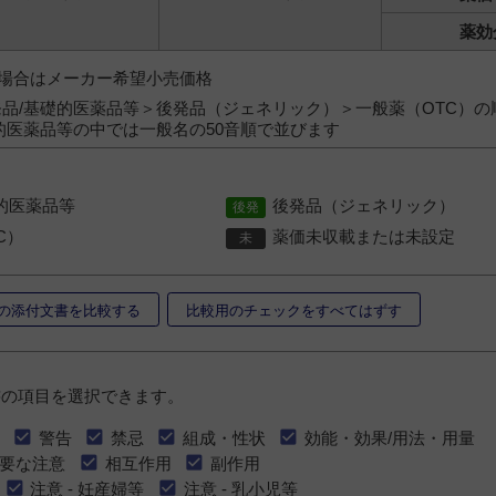
薬効
）の場合はメーカー希望小売価格
品/基礎的医薬品等＞後発品（ジェネリック）＞一般薬（OTC）の
的医薬品等の中では一般名の50音順で並びます
的医薬品等
後発品（ジェネリック）
C）
薬価未収載または未設定
の添付文書を比較する
比較用のチェックをすべてはずす
書の項目を選択できます。
警告
禁忌
組成・性状
効能・効果/用法・用量
要な注意
相互作用
副作用
注意 - 妊産婦等
注意 - 乳小児等