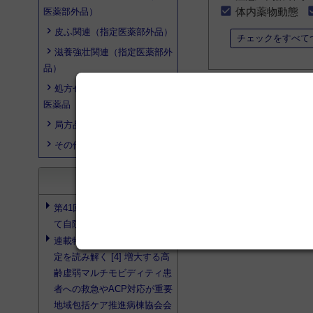
体内薬物動態
医薬部外品）
皮ふ関連（指定医薬部外品）
チェックをすべて
滋養強壮関連（指定医薬部外
品）
処方せん医薬品以外の医療用
医薬品
局方品
その他の医薬品
search
文献検索
第41回 外来機能報告を使っ
て自院の立ち位置を見直せ!
連載特集 2026年診療報酬改
定を読み解く [4] 増大する高
齢虚弱マルチモビディティ患
者への救急やACP対応が重要
地域包括ケア推進病棟協会会