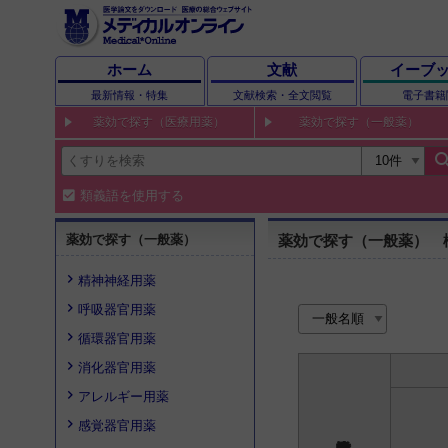
ホーム
文献
イーブ
最新情報・特集
文献検索・全文閲覧
電子書籍
薬効で探す（医療用薬）
薬効で探す（一般薬）
sear
類義語を使用する
薬効で探す（一般薬）
薬効で探す（一般薬） 
精神神経用薬
呼吸器官用薬
循環器官用薬
消化器官用薬
アレルギー用薬
感覚器官用薬