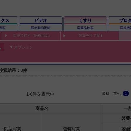
ックス
ビデオ
くすり
プロ
閲覧
医療動画視聴
医薬品検索
医療機
疾患で探す（医療用薬）
製薬会社で探す
ch
オプション
検索結果：0件
最初
前へ
1
1-0件を表示中
商品名
一
製薬
剤型写真
包装写真
薬価