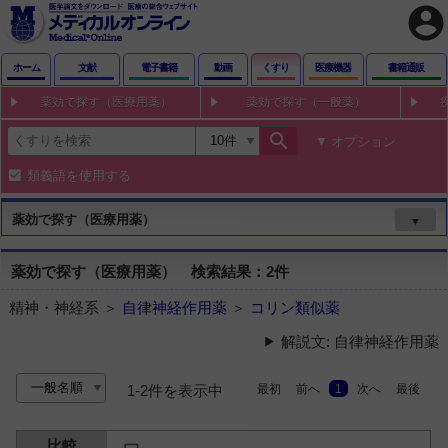
account_circle
ホーム
文献
電子書籍
動画
くすり
医療機器
書籍通販
薬効で探す（医療用薬）
薬効で探す（一般薬）
search
オプション
類義語を使用する
薬効で探す（医療用薬）
▼
薬効で探す（医療用薬） 検索結果：2件
精神・神経系 ＞
自律神経作用薬
＞
コリン類似薬
解説文: 自律神経作用薬
最初
前へ
1
次へ
最後
1-2件を表示中