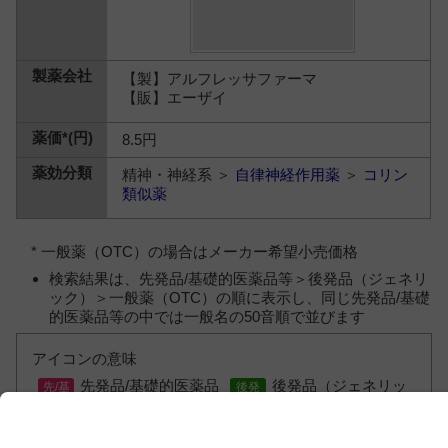
【製】アルフレッサファーマ
【販】エーザイ
8.5円
精神・神経系 ＞
自律神経作用薬
＞
コリン
類似薬
* 一般薬（OTC）の場合はメーカー希望小売価格
検索結果は、先発品/基礎的医薬品等＞後発品（ジェネリ
ック）＞一般薬（OTC）の順に表示し、同じ先発品/基礎
的医薬品等の中では一般名の50音順で並びます
アイコンの意味
先発品/基礎的医薬品
後発品（ジェネリッ
等
ク）
一般薬（OTC）
薬価未収載または未