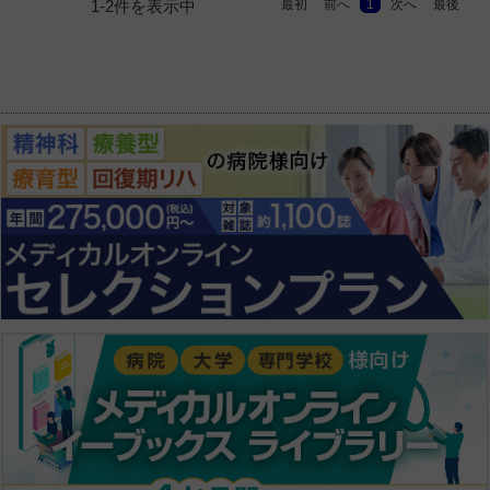
最初
前へ
1
次へ
最後
1-2件を表示中