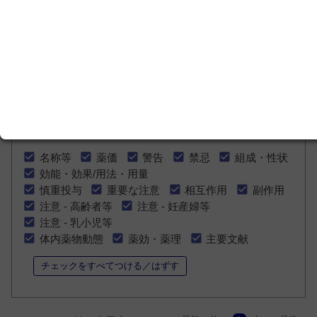
設定
チェックした医療用薬の添付文書を比較する
比較用のチェックをすべてはずす
▼比較する添付文書の項目を選択できます。
名称等
薬価
警告
禁忌
組成・性状
効能・効果/用法・用量
慎重投与
重要な注意
相互作用
副作用
注意 - 高齢者等
注意 - 妊産婦等
注意 - 乳小児等
体内薬物動態
薬効・薬理
主要文献
チェックをすべてつける／はずす