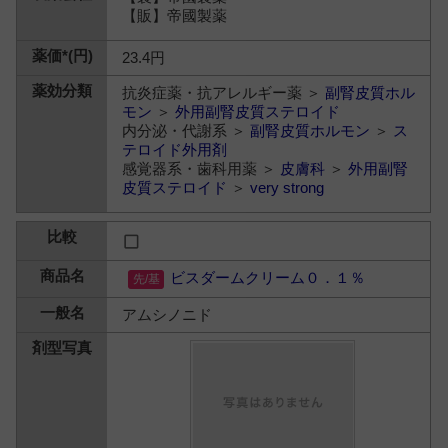
【販】帝國製薬
23.4円
抗炎症薬・抗アレルギー薬 ＞
副腎皮質ホル
モン
＞
外用副腎皮質ステロイド
内分泌・代謝系 ＞
副腎皮質ホルモン
＞
ス
テロイド外用剤
感覚器系・歯科用薬 ＞
皮膚科
＞
外用副腎
皮質ステロイド
＞
very strong
ビスダームクリーム０．１％
アムシノニド