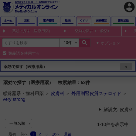
account_circle
ホーム
文献
電子書籍
動画
くすり
医療機器
書籍通販
薬効で探す（医療用薬）
薬効で探す（一般薬）
search
オプション
類義語を使用する
薬効で探す（医療用薬）
▼
薬効で探す（医療用薬） 検索結果：52件
感覚器系・歯科用薬 ＞
皮膚科
＞
外用副腎皮質ステロイド
＞
very strong
解説文: 皮膚科
1-10件を表示中
最初
前へ
1
2
3
次へ
最後