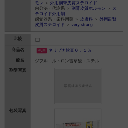
モン
＞
外用副腎皮質ステロイド
内分泌・代謝系 ＞
副腎皮質ホルモン
＞
ス
テロイド外用剤
感覚器系・歯科用薬 ＞
皮膚科
＞
外用副腎
皮質ステロイド
＞
very strong
ネリゾナ軟膏０．１％
ジフルコルトロン吉草酸エステル