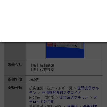
【製】佐藤製薬
【販】佐藤製薬
19.2円
抗炎症薬・抗アレルギー薬 ＞
副腎皮質ホル
モン
＞
外用副腎皮質ステロイド
内分泌・代謝系 ＞
副腎皮質ホルモン
＞
ス
テロイド外用剤
感覚器系・歯科用薬 ＞
皮膚科
＞
外用副腎