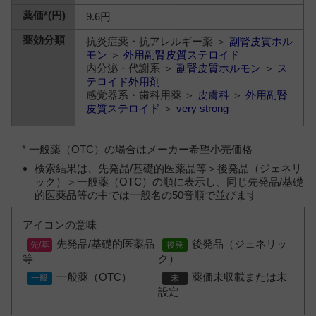
9.6円
抗炎症薬・抗アレルギー薬 ＞
副腎皮質ホル
モン
＞
外用副腎皮質ステロイド
内分泌・代謝系 ＞
副腎皮質ホルモン
＞
ス
テロイド外用剤
感覚器系・歯科用薬 ＞
皮膚科
＞
外用副腎
皮質ステロイド
＞
very strong
* 一般薬（OTC）の場合はメーカー希望小売価格
検索結果は、先発品/基礎的医薬品等＞後発品（ジェネリ
ック）＞一般薬（OTC）の順に表示し、同じ先発品/基礎
的医薬品等の中では一般名の50音順で並びます
アイコンの意味
先発品/基礎的医薬品
後発品（ジェネリッ
等
ク）
一般薬（OTC）
薬価未収載または未
設定