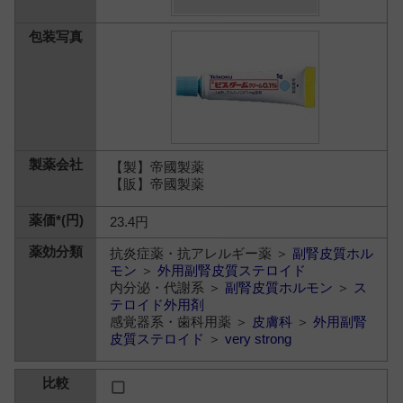
【製】帝國製薬
【販】帝國製薬
23.4円
抗炎症薬・抗アレルギー薬 ＞
副腎皮質ホル
モン
＞
外用副腎皮質ステロイド
内分泌・代謝系 ＞
副腎皮質ホルモン
＞
ス
テロイド外用剤
感覚器系・歯科用薬 ＞
皮膚科
＞
外用副腎
皮質ステロイド
＞
very strong