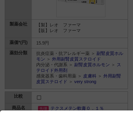
【製】レオ ファーマ
【販】レオ ファーマ
15.9円
抗炎症薬・抗アレルギー薬 ＞
副腎皮質ホル
モン
＞
外用副腎皮質ステロイド
内分泌・代謝系 ＞
副腎皮質ホルモン
＞
ス
テロイド外用剤
感覚器系・歯科用薬 ＞
皮膚科
＞
外用副腎
皮質ステロイド
＞
very strong
テクスメテン軟膏０．１％
ジフルコルトロン吉草酸エステル