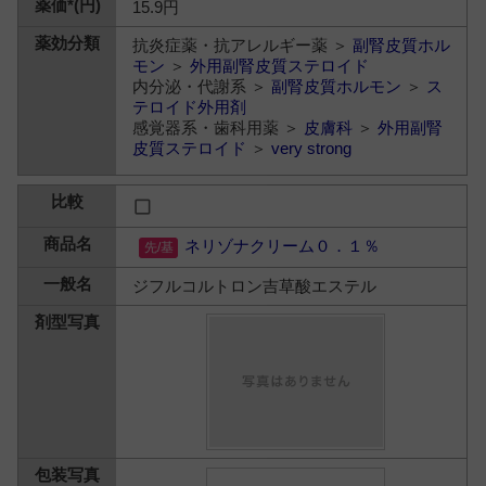
15.9円
抗炎症薬・抗アレルギー薬 ＞
副腎皮質ホル
モン
＞
外用副腎皮質ステロイド
内分泌・代謝系 ＞
副腎皮質ホルモン
＞
ス
テロイド外用剤
感覚器系・歯科用薬 ＞
皮膚科
＞
外用副腎
皮質ステロイド
＞
very strong
ネリゾナクリーム０．１％
ジフルコルトロン吉草酸エステル