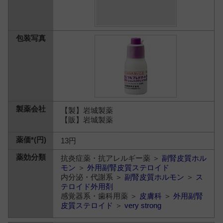
【製】岩城製薬
【販】岩城製薬
13円
抗炎症薬・抗アレルギー薬 ＞
副腎皮質ホル
モン
＞
外用副腎皮質ステロイド
内分泌・代謝系 ＞
副腎皮質ホルモン
＞
ス
テロイド外用剤
感覚器系・歯科用薬 ＞
皮膚科
＞
外用副腎
皮質ステロイド
＞
very strong