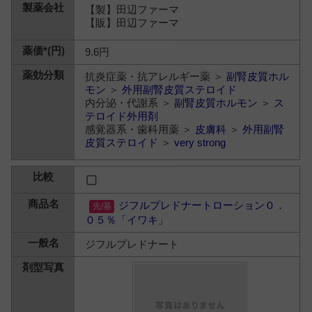
【製】田辺ファーマ
【販】田辺ファーマ
9.6円
抗炎症薬・抗アレルギー薬 ＞
副腎皮質ホル
モン
＞
外用副腎皮質ステロイド
内分泌・代謝系 ＞
副腎皮質ホルモン
＞
ス
テロイド外用剤
感覚器系・歯科用薬 ＞
皮膚科
＞
外用副腎
皮質ステロイド
＞
very strong
ジフルプレドナートローション０．
０５％「イワキ」
ジフルプレドナート