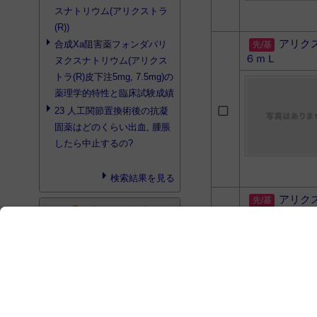
スナトリウム(アリクストラ
(R))
アリク
合成Xa阻害薬
フォンダパリ
６ｍＬ
ヌクスナトリウム(アリクス
トラ(R)皮下注5mg, 7.5mg)の
薬理学的特性と臨床試験成績
23 人工関節置換術後の抗凝
固薬はどのくらい出血, 腫脹
したら中止するの?
検索結果を見る
アリク
search
プロダクト検索
Ｌ
検索結果はありませんでした
search
書籍検索
日本薬理学雑誌 139/3