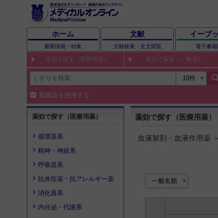
ホーム
文献
イーブ
最新情報・特集
文献検索・全文閲覧
電子書籍
薬効で探す（医療用薬）
薬効で探す（一般薬）
sear
類義語を使用する
薬効で探す（医療用薬）
薬効で探す（医療用薬）
循環器系
血液製剤・血液作用薬 
精神・神経系
呼吸器系
抗炎症薬・抗アレルギー薬
消化器系
内分泌・代謝系