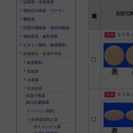
泌尿器・生殖器系
感染症治療薬・ワクチン
剤型写
麻酔薬
抗悪性腫瘍薬・免疫抑制薬
エリキ
感覚器系・歯科用薬
ビタミン製剤・輸液製剤
血液製剤・血液作用薬
血液製剤
造血薬
止血薬
抗血栓薬
エリキ
抗血小板薬
経口抗凝固薬
ヘパリン製剤
血液凝固阻止薬
抗トロンビン薬