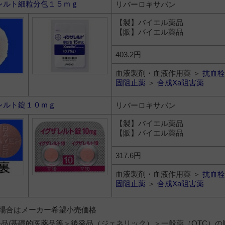
レルト細粒分包１５ｍｇ
リバーロキサバン
【製】バイエル薬品
【販】バイエル薬品
403.2円
血液製剤・血液作用薬 ＞
抗血栓
固阻止薬
＞
合成Xa阻害薬
レルト錠１０ｍｇ
リバーロキサバン
【製】バイエル薬品
【販】バイエル薬品
317.6円
血液製剤・血液作用薬 ＞
抗血栓
固阻止薬
＞
合成Xa阻害薬
）の場合はメーカー希望小売価格
品/基礎的医薬品等＞後発品（ジェネリック）＞一般薬（OTC）の