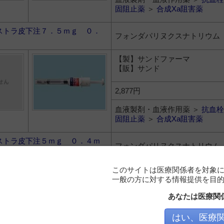
固阻止薬
＞
合成Xa阻害薬
ストラ皮下注７．５ｍｇ ０．
フォンダパリヌクスナトリウム
【製】サンドファーマ
【販】サンド
2,877円
血液製剤・血液作用薬 ＞
抗血栓
固阻止薬
＞
合成Xa阻害薬
ストラ皮下注５ｍｇ ０．４ｍ
フォンダパリヌクスナトリウム
【製】サンドファーマ
このサイトは医療関係者を対象
【販】サンド
一般の方に対する情報提供を目
あなたは医療関
2,539円
はい、医療
血液製剤・血液作用薬 ＞
抗血栓