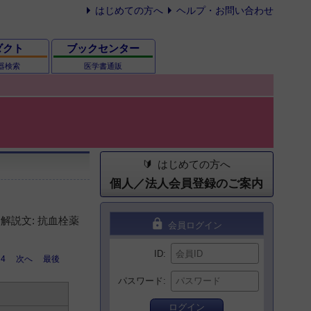
はじめての方へ
ヘルプ・お問い合わせ
ダクト
ブックセンター
器検索
医学書通販
はじめての方へ
個人／法人会員登録のご案内
解説文: 抗血栓薬
lock
会員ログイン
ID
4
次へ
最後
パスワード
ログイン