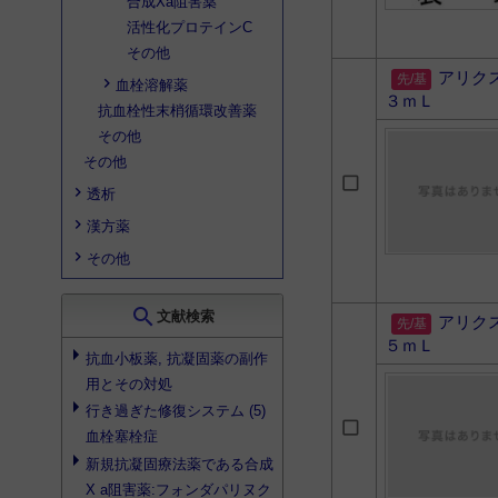
合成Xa阻害薬
活性化プロテインC
その他
アリク
血栓溶解薬
３ｍＬ
抗血栓性末梢循環改善薬
その他
その他
透析
漢方薬
その他
search
文献検索
アリク
５ｍＬ
抗血小板薬, 抗凝固薬の副作
用とその対処
行き過ぎた修復システム (5)
血栓塞栓症
新規抗凝固療法薬である
合成
X a阻害薬
:フォンダパリヌク