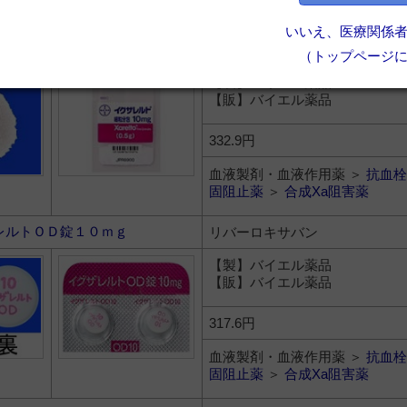
固阻止薬
＞
合成Xa阻害薬
いいえ、医療関係
レルト細粒分包１０ｍｇ
リバーロキサバン
（トップページ
【製】バイエル薬品
【販】バイエル薬品
332.9円
血液製剤・血液作用薬 ＞
抗血栓
固阻止薬
＞
合成Xa阻害薬
レルトＯＤ錠１０ｍｇ
リバーロキサバン
【製】バイエル薬品
【販】バイエル薬品
317.6円
血液製剤・血液作用薬 ＞
抗血栓
固阻止薬
＞
合成Xa阻害薬