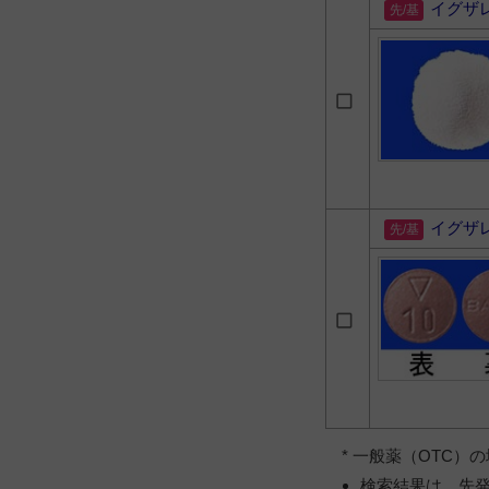
イグザ
イグザ
* 一般薬（OTC
検索結果は、先発