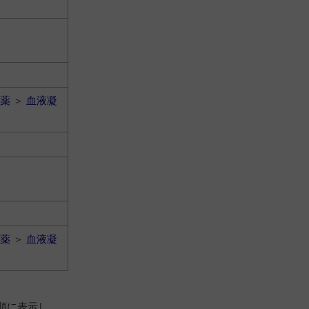
薬
＞
血液凝
薬
＞
血液凝
順に表示し、