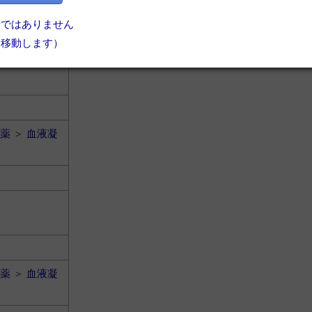
者ではありません
に移動します）
薬
＞
血液凝
薬
＞
血液凝