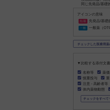
同じ先発品/基礎
アイコンの意味
先発品/基礎
一般薬（OT
チェックした医療用薬
▼比較する添付文
名称等
薬価
慎重投与
重
注意 - 高齢者等
体内薬物動態
チェックをすべて