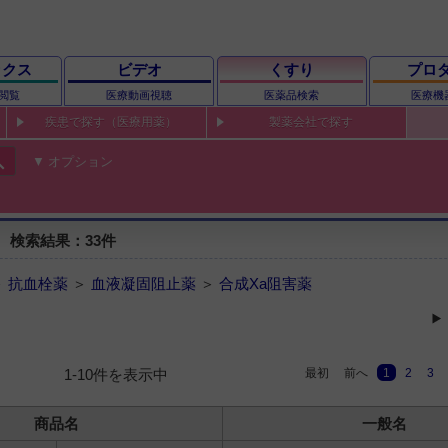
ックス
ビデオ
くすり
プロ
閲覧
医療動画視聴
医薬品検索
医療機
疾患で探す（医療用薬）
製薬会社で探す
ch
オプション
 検索結果：33件
＞
抗血栓薬
＞
血液凝固阻止薬
＞
合成Xa阻害薬
最初
前へ
1
2
3
1-10件を表示中
商品名
一般名