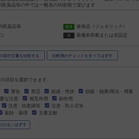
的医薬品等の中では一般名の50音順で並びます
的医薬品等
後発品（ジェネリック）
C）
薬価未収載または未設定
の添付文書を比較する
比較用のチェックをすべてはずす
書の項目を選択できます。
警告
禁忌
組成・性状
効能・効果/用法・用量
要な注意
相互作用
副作用
注意 - 妊産婦等
注意 - 乳小児等
薬効・薬理
主要文献
つける／はずす