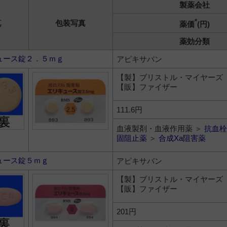
製薬会社
*
真
包装写真
薬価
(円)
薬効分類
ュース錠２．５ｍｇ
アピキサバン
【製】ブリストル・マイヤーズ
【販】ファイザー
111.6円
血液製剤・血液作用薬 ＞
抗血栓
固阻止薬
＞
合成Xa阻害薬
ュース錠５ｍｇ
アピキサバン
【製】ブリストル・マイヤーズ
【販】ファイザー
201円