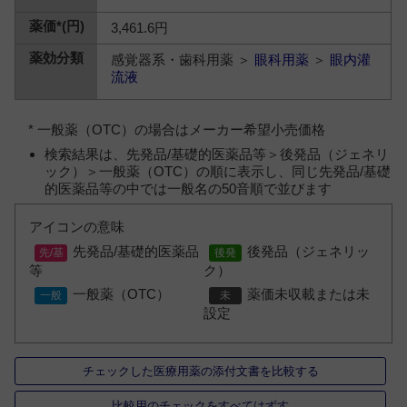
3,461.6円
感覚器系・歯科用薬 ＞
眼科用薬
＞
眼内灌
流液
* 一般薬（OTC）の場合はメーカー希望小売価格
検索結果は、先発品/基礎的医薬品等＞後発品（ジェネリ
ック）＞一般薬（OTC）の順に表示し、同じ先発品/基礎
的医薬品等の中では一般名の50音順で並びます
アイコンの意味
先発品/基礎的医薬品
後発品（ジェネリッ
等
ク）
一般薬（OTC）
薬価未収載または未
設定
チェックした医療用薬の添付文書を比較する
比較用のチェックをすべてはずす