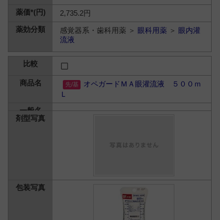
2,735.2円
感覚器系・歯科用薬 ＞
眼科用薬
＞
眼内灌
流液
オペガードＭＡ眼灌流液 ５００ｍ
Ｌ