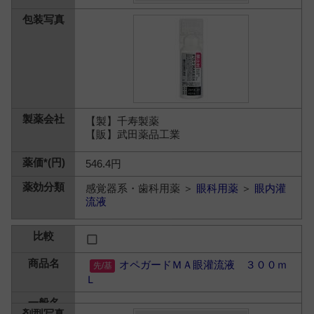
【製】千寿製薬
【販】武田薬品工業
546.4円
感覚器系・歯科用薬 ＞
眼科用薬
＞
眼内灌
流液
オペガードＭＡ眼灌流液 ３００ｍ
Ｌ