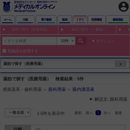
account_circle
ホーム
文献
電子書籍
動画
くすり
医療機器
書籍通販
薬効で探す（医療用薬）
薬効で探す（一般薬）
search
オプション
類義語を使用する
薬効で探す（医療用薬）
▼
薬効で探す（医療用薬） 検索結果：5件
感覚器系・歯科用薬 ＞
眼科用薬
＞
眼内灌流液
解説文: 眼科用薬
最初
前へ
1
次へ
最後
1-5件を表示中