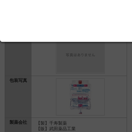
オキシグルタチオン眼灌流液０．０
１８４％「センジュ」 ５００ｍＬ
オキシグルタチオン
【製】千寿製薬
【販】武田薬品工業