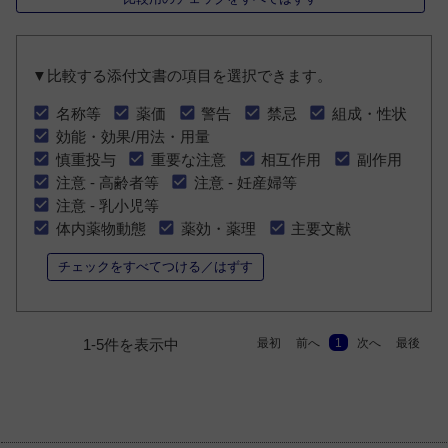
▼比較する添付文書の項目を選択できます。
名称等
薬価
警告
禁忌
組成・性状
効能・効果/用法・用量
慎重投与
重要な注意
相互作用
副作用
注意 - 高齢者等
注意 - 妊産婦等
注意 - 乳小児等
体内薬物動態
薬効・薬理
主要文献
チェックをすべてつける／はずす
最初
前へ
1
次へ
最後
1-5件を表示中