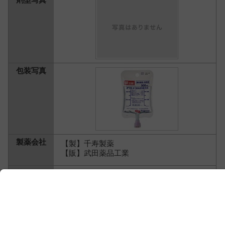
【製】千寿製薬
【販】武田薬品工業
1,978.2円
感覚器系・歯科用薬 ＞
眼科用薬
＞
眼内灌
流液