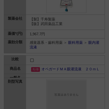
【製】千寿製薬
【販】武田薬品工業
1,967.7円
感覚器系・歯科用薬 ＞
眼科用薬
＞
眼内灌
流液
オペガードＭＡ眼灌流液 ２０ｍＬ