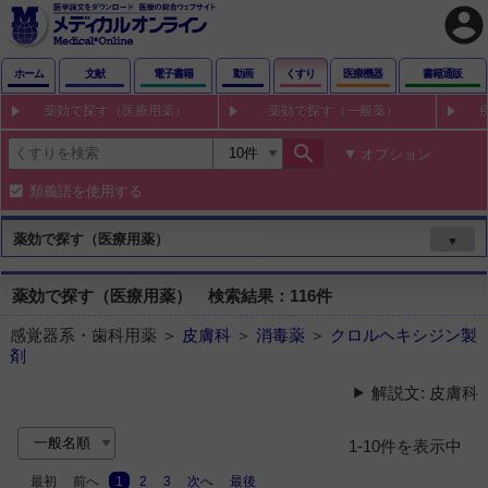
account_circle
ホーム
文献
電子書籍
動画
くすり
医療機器
書籍通販
薬効で探す（医療用薬）
薬効で探す（一般薬）
search
オプション
類義語を使用する
薬効で探す（医療用薬）
▼
薬効で探す（医療用薬） 検索結果：116件
感覚器系・歯科用薬 ＞
皮膚科
＞
消毒薬
＞
クロルヘキシジン製
剤
解説文: 皮膚科
1-10件を表示中
最初
前へ
1
2
3
次へ
最後