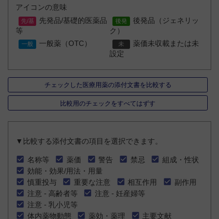
アイコンの意味
先発品/基礎的医薬品
後発品（ジェネリッ
等
ク）
一般薬（OTC）
薬価未収載または未
設定
チェックした医療用薬の添付文書を比較する
比較用のチェックをすべてはずす
▼比較する添付文書の項目を選択できます。
名称等
薬価
警告
禁忌
組成・性状
効能・効果/用法・用量
慎重投与
重要な注意
相互作用
副作用
注意 - 高齢者等
注意 - 妊産婦等
注意 - 乳小児等
体内薬物動態
薬効・薬理
主要文献