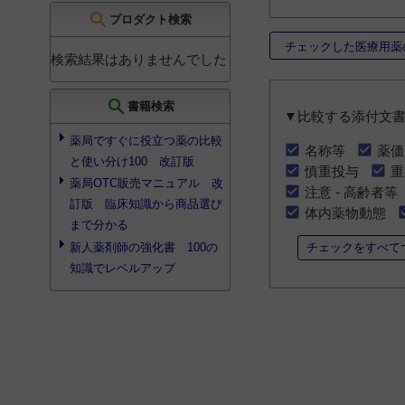
search
プロダクト検索
チェックした医療用薬
検索結果はありませんでした
search
書籍検索
▼比較する添付文
薬局ですぐに役立つ薬の比較
名称等
薬価
と使い分け100 改訂版
慎重投与
重
薬局OTC販売マニュアル 改
注意 - 高齢者等
訂版 臨床知識から商品選び
体内薬物動態
まで分かる
チェックをすべて
新人薬剤師の強化書 100の
知識でレベルアップ