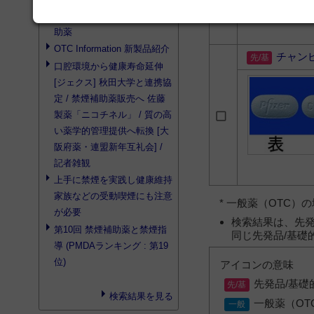
意識 存在感増すOTC
禁煙補
助薬
OTC Information 新製品紹介
チャン
口腔環境から健康寿命延伸
[ジェクス] 秋田大学と連携協
定 /
禁煙補助薬
販売へ 佐藤
製薬「ニコチネル」 / 質の高
い薬学的管理提供へ転換 [大
阪府薬・連盟新年互礼会] /
記者雑観
上手に禁煙を実践し健康維持
家族などの受動喫煙にも注意
* 一般薬（OTC
が必要
検索結果は、先発
第10回
禁煙補助薬
と禁煙指
同じ先発品/基礎
導 (PMDAランキング : 第19
位)
アイコンの意味
先発品/基礎
検索結果を見る
一般薬（OT