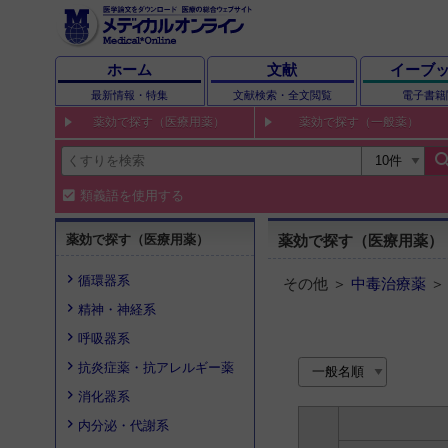
ホーム
文献
イーブ
最新情報・特集
文献検索・全文閲覧
電子書籍
薬効で探す（医療用薬）
薬効で探す（一般薬）
sear
類義語を使用する
薬効で探す（医療用薬）
薬効で探す（医療用薬）
循環器系
その他 ＞
中毒治療薬
精神・神経系
呼吸器系
抗炎症薬・抗アレルギー薬
消化器系
内分泌・代謝系