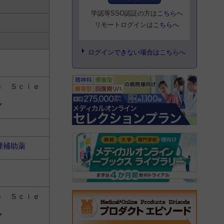
学認等SSO認証の方は
こちらへ
リモートログインは
こちらへ
ログインできない場合はこちらへ
ｅ Ｓｃｉｅ
マ
煙補助薬
ｅ Ｓｃｉｅ
マ