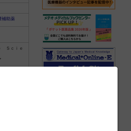
煙補助薬
ｅ Ｓｃｉｅ
マ
煙補助薬