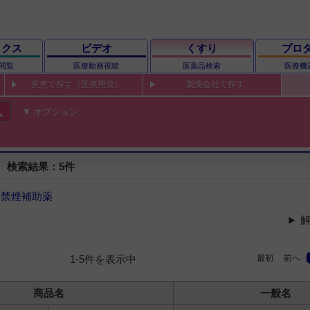
ックス
ビデオ
くすり
プロ
閲覧
医療動画視聴
医薬品検索
医療機
疾患で探す（医療用薬）
製薬会社で探す
ch
オプション
 検索結果：5件
＞
禁煙補助薬
解
最初
前へ
1-5件を表示中
商品名
一般名