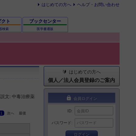
はじめての方へ
ヘルプ・お問い合わせ
ダクト
ブックセンター
器検索
医学書通販
はじめての方へ
個人／法人会員登録のご案内
説文: 中毒治療薬
lock
会員ログイン
ID
1
次へ
最後
パスワード
ログイン