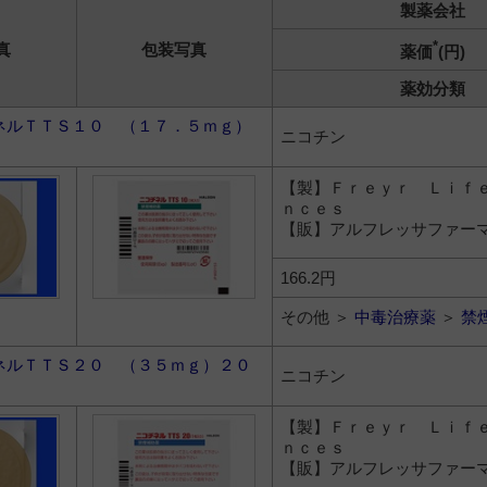
製薬会社
*
真
包装写真
薬価
(円)
薬効分類
ネルＴＴＳ１０ （１７．５ｍｇ）
ニコチン
【製】Ｆｒｅｙｒ Ｌｉｆ
ｎｃｅｓ
【販】アルフレッサファー
166.2円
その他 ＞
中毒治療薬
＞
禁
ネルＴＴＳ２０ （３５ｍｇ）２０
ニコチン
【製】Ｆｒｅｙｒ Ｌｉｆ
ｎｃｅｓ
【販】アルフレッサファー