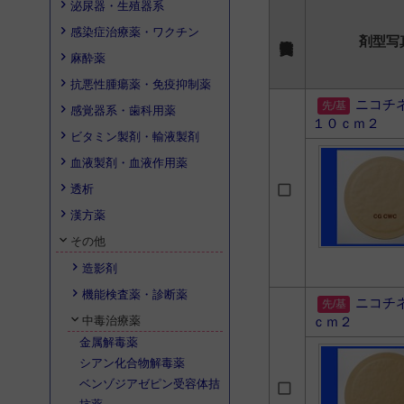
泌尿器・生殖器系
感染症治療薬・ワクチン
剤型写
麻酔薬
抗悪性腫瘍薬・免疫抑制薬
ニコチ
感覚器系・歯科用薬
１０ｃｍ２
ビタミン製剤・輸液製剤
血液製剤・血液作用薬
透析
漢方薬
その他
造影剤
機能検査薬・診断薬
ニコチ
中毒治療薬
ｃｍ２
金属解毒薬
シアン化合物解毒薬
ベンゾジアゼピン受容体拮