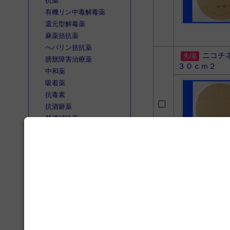
抗薬
有機リン中毒解毒薬
還元型解毒薬
麻薬拮抗薬
ヘパリン拮抗薬
ニコチ
膀胱障害治療薬
３０ｃｍ２
中和薬
吸着薬
抗毒素
抗酒癖薬
禁煙補助薬
その他
調剤用薬
公衆衛生用薬
チャン
その他
search
文献検索
2026春の注目カテゴリー 禁
煙補助 健康診断機に高まる