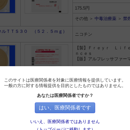
175.5円
その他 ＞
中毒治療薬
＞
禁
ネルＴＴＳ３０ （５２．５ｍｇ）
ニコチン
【製】Ｆｒｅｙｒ Ｌｉｆ
ｎｃｅｓ
【販】アルフレッサファー
179.8円
このサイトは医療関係者を対象に医療情報を提供しています。
その他 ＞
中毒治療薬
＞
禁
一般の方に対する情報提供を目的としたものではありません。
ピックス錠０．５ｍｇ
あなたは医療関係者ですか？
バレニクリン酒石酸塩
はい、医療関係者です
【製】ファイザー
【販】ファイザー
いいえ、医療関係者ではありません
77.5円
（トップページに移動します）