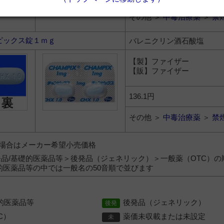
その他 ＞
中毒治療薬
＞
禁
ピックス錠１ｍｇ
バレニクリン酒石酸塩
【製】ファイザー
【販】ファイザー
136.1円
その他 ＞
中毒治療薬
＞
禁
）の場合はメーカー希望小売価格
品/基礎的医薬品等＞後発品（ジェネリック）＞一般薬（OTC）の
的医薬品等の中では一般名の50音順で並びます
的医薬品等
後発品（ジェネリック）
C）
薬価未収載または未設定