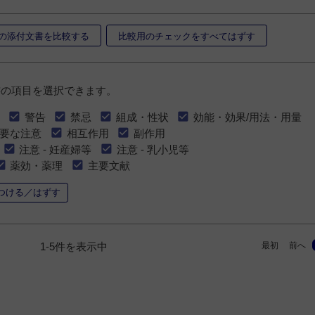
の添付文書を比較する
比較用のチェックをすべてはずす
書の項目を選択できます。
警告
禁忌
組成・性状
効能・効果/用法・用量
要な注意
相互作用
副作用
注意 - 妊産婦等
注意 - 乳小児等
薬効・薬理
主要文献
つける／はずす
最初
前へ
1-5件を表示中