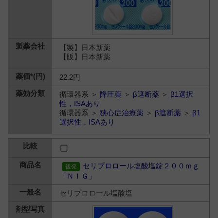
【製】日本新薬
【販】日本新薬
22.2円
循環器系 ＞
降圧薬
＞
β遮断薬
＞
β1選択
性，ISAあり
循環器系 ＞
狭心症治療薬
＞
β遮断薬
＞
β1
選択性，ISAあり
セリプロロール塩酸塩錠２００ｍｇ
「ＮＩＧ」
セリプロロール塩酸塩