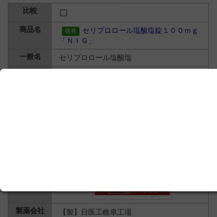
セリプロロール塩酸塩錠１００ｍｇ
「ＮＩＧ」
セリプロロール塩酸塩
【製】日医工岐阜工場