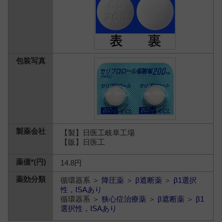
【製】日医工岐阜工場
【販】日医工
14.8円
循環器系 ＞
降圧薬
＞
β遮断薬
＞
β1選択
性，ISAあり
循環器系 ＞
狭心症治療薬
＞
β遮断薬
＞
β1
選択性，ISAあり