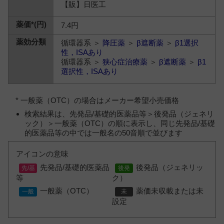
【販】日医工
7.4円
循環器系 ＞
降圧薬
＞
β遮断薬
＞
β1選択
性，ISAあり
循環器系 ＞
狭心症治療薬
＞
β遮断薬
＞
β1
選択性，ISAあり
* 一般薬（OTC）の場合はメーカー希望小売価格
検索結果は、先発品/基礎的医薬品等＞後発品（ジェネリ
ック）＞一般薬（OTC）の順に表示し、同じ先発品/基礎
的医薬品等の中では一般名の50音順で並びます
アイコンの意味
先発品/基礎的医薬品
後発品（ジェネリッ
等
ク）
一般薬（OTC）
薬価未収載または未
設定