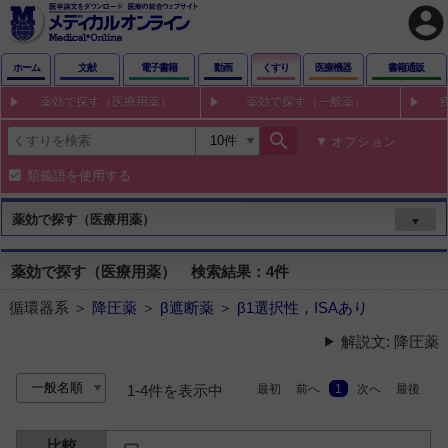
account_circle
ホーム
文献
電子書籍
動画
くすり
医療機器
書籍通販
薬効で探す（医療用薬）
薬効で探す（一般薬）
search
オプション
類義語を使用する
薬効で探す（医療用薬）
▼
薬効で探す（医療用薬） 検索結果：4件
循環器系 ＞
降圧薬
＞
β遮断薬
＞
β1選択性，ISAあり
解説文: 降圧薬
最初
前へ
1
次へ
最後
1-4件を表示中