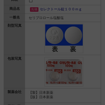
セレクトール錠１００ｍｇ
セリプロロール塩酸塩
【製】日本新薬
【販】日本新薬