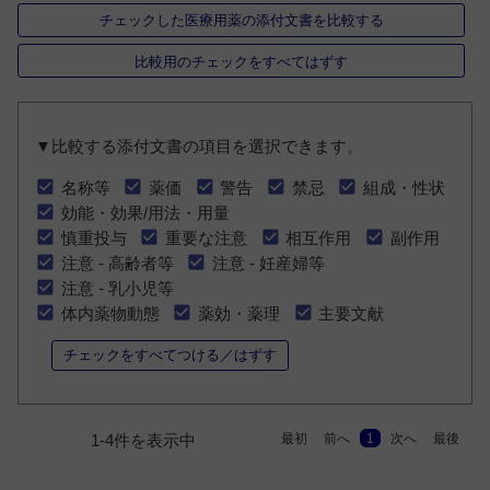
チェックした医療用薬の添付文書を比較する
比較用のチェックをすべてはずす
▼比較する添付文書の項目を選択できます。
名称等
薬価
警告
禁忌
組成・性状
効能・効果/用法・用量
慎重投与
重要な注意
相互作用
副作用
注意 - 高齢者等
注意 - 妊産婦等
注意 - 乳小児等
体内薬物動態
薬効・薬理
主要文献
チェックをすべてつける／はずす
最初
前へ
1
次へ
最後
1-4件を表示中