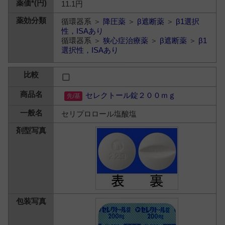
11.1円
循環器系 ＞
降圧薬
＞
β遮断薬
＞
β1選択
性，ISAあり
循環器系 ＞
狭心症治療薬
＞
β遮断薬
＞
β1
選択性，ISAあり
セレクトール錠２００ｍｇ
セリプロロール塩酸塩