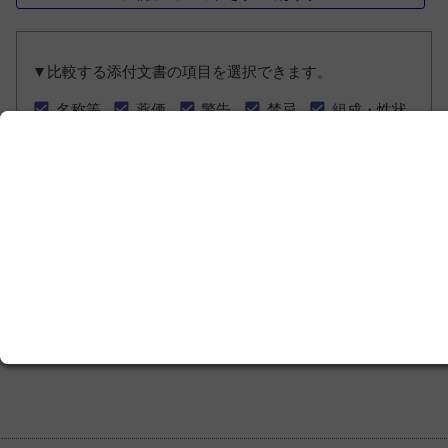
▼比較する添付文書の項目を選択できます。
名称等
薬価
警告
禁忌
組成・性状
効能・効果/用法・用量
慎重投与
重要な注意
相互作用
副作用
注意 - 高齢者等
注意 - 妊産婦等
注意 - 乳小児等
体内薬物動態
薬効・薬理
主要文献
チェックをすべてつける／はずす
最初
前へ
1
次へ
最後
1-1件を表示中