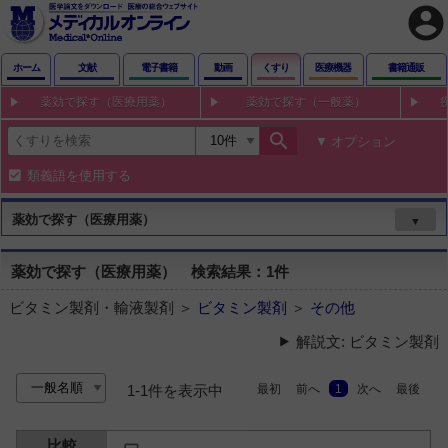
account_circle
ホーム
文献
電子書籍
動画
くすり
医療機器
書籍通販
薬効で探す（医療用薬）
薬効で探す（一般薬）
search
オプション
類義語を使用する
薬効で探す（医療用薬）
▼
薬効で探す（医療用薬） 検索結果：1件
ビタミン製剤・輸液製剤 ＞
ビタミン製剤
＞
その他
解説文: ビタミン製剤
最初
前へ
1
次へ
最後
1-1件を表示中