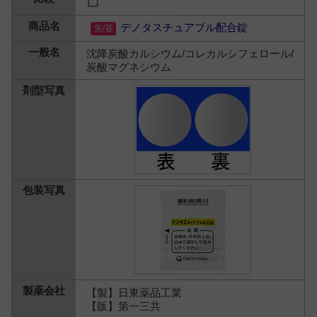
デノタスチュアブル配合錠
沈降炭酸カルシウム/コレカルシフェロール/
炭酸マグネシウム
【製】日東薬品工業
【販】第一三共