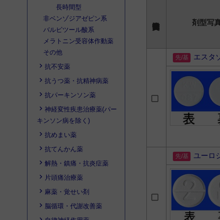
長時間型
非ベンゾジアゼピン系
剤型写
バルビツール酸系
メラトニン受容体作動薬
その他
エスタ
抗不安薬
抗うつ薬・抗精神病薬
抗パーキンソン薬
神経変性疾患治療薬(パー
キンソン病を除く)
抗めまい薬
抗てんかん薬
ユーロ
解熱・鎮痛・抗炎症薬
片頭痛治療薬
麻薬・覚せい剤
脳循環・代謝改善薬