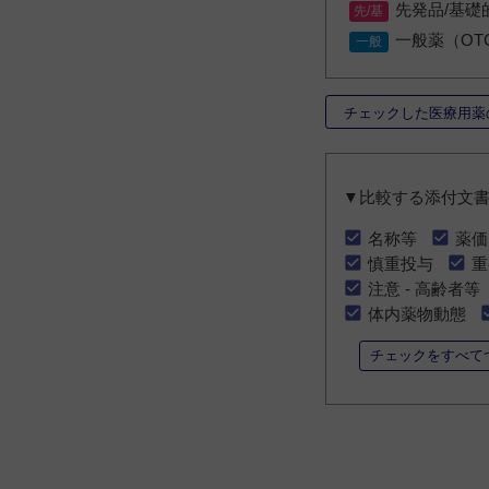
先発品/基礎
一般薬（OT
チェックした医療用薬
▼比較する添付文
名称等
薬価
慎重投与
重
注意 - 高齢者等
体内薬物動態
チェックをすべて