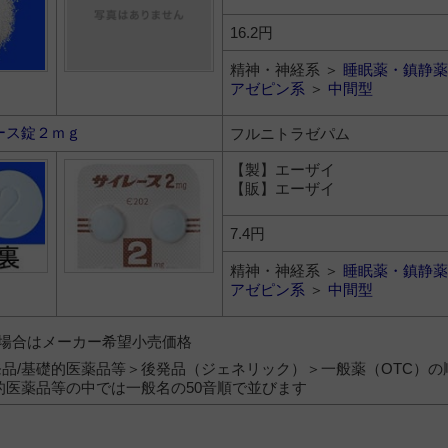
16.2円
精神・神経系 ＞
睡眠薬・鎮静薬
アゼピン系
＞
中間型
ース錠２ｍｇ
フルニトラゼパム
【製】エーザイ
【販】エーザイ
7.4円
精神・神経系 ＞
睡眠薬・鎮静薬
アゼピン系
＞
中間型
）の場合はメーカー希望小売価格
品/基礎的医薬品等＞後発品（ジェネリック）＞一般薬（OTC）の
的医薬品等の中では一般名の50音順で並びます