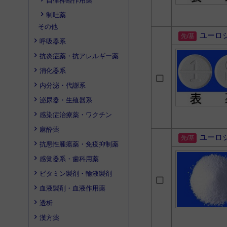
自律神経作用薬
制吐薬
その他
ユーロ
呼吸器系
抗炎症薬・抗アレルギー薬
消化器系
内分泌・代謝系
泌尿器・生殖器系
感染症治療薬・ワクチン
麻酔薬
ユーロ
抗悪性腫瘍薬・免疫抑制薬
感覚器系・歯科用薬
ビタミン製剤・輸液製剤
血液製剤・血液作用薬
透析
漢方薬