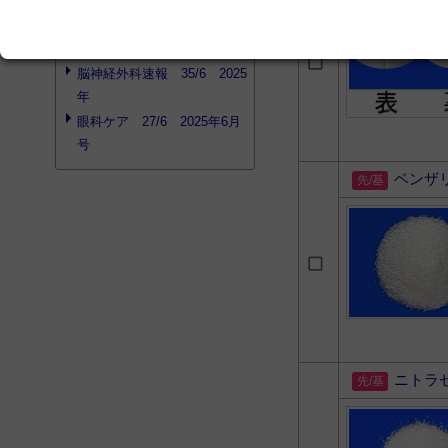
インスリン療法マニュアル
第6版
脳神経外科速報 35/6 2025
年
眼科ケア 27/6 2025年6月
号
ベンザ
ニトラ