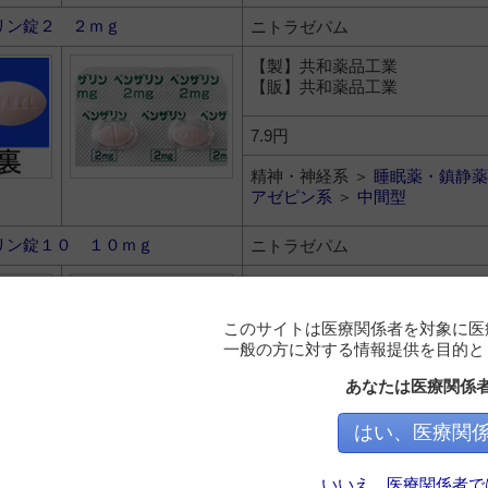
リン錠２ ２ｍｇ
ニトラゼパム
【製】共和薬品工業
【販】共和薬品工業
7.9円
精神・神経系 ＞
睡眠薬・鎮静薬
アゼピン系
＞
中間型
リン錠１０ １０ｍｇ
ニトラゼパム
【製】共和薬品工業
【販】共和薬品工業
このサイトは医療関係者を対象に医
一般の方に対する情報提供を目的と
11.7円
あなたは医療関係
精神・神経系 ＞
睡眠薬・鎮静薬
アゼピン系
＞
中間型
はい、医療関
リン錠５ ５ｍｇ
ニトラゼパム
いいえ、医療関係者で