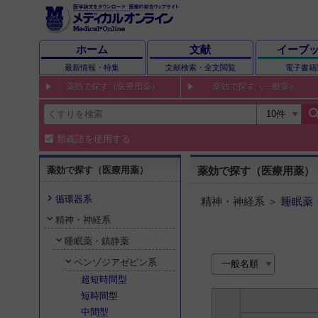
ホーム
文献
イーブ
最新情報・特集
文献検索・全文閲覧
電子書籍
薬効で探す（医療用薬）
薬効で探す（一般薬）
sear
類義語を使用する
薬効で探す（医療用薬）
薬効で探す（医療用薬）
循環器系
精神・神経系 ＞
睡眠薬
精神・神経系
睡眠薬・鎮静薬
ベンゾジアゼピン系
超短時間型
短時間型
中間型