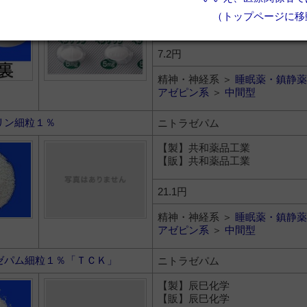
【製】共和薬品工業
（トップページに移
【販】共和薬品工業
7.2円
精神・神経系 ＞
睡眠薬・鎮静薬
アゼピン系
＞
中間型
リン細粒１％
ニトラゼパム
【製】共和薬品工業
【販】共和薬品工業
21.1円
精神・神経系 ＞
睡眠薬・鎮静薬
アゼピン系
＞
中間型
ゼパム細粒１％「ＴＣＫ」
ニトラゼパム
【製】辰巳化学
【販】辰巳化学