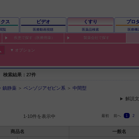
ックス
ビデオ
くすり
プロ
閲覧
医療動画視聴
医薬品検索
医療機
疾患で探す（医療用薬）
製薬会社で探す
ch
オプション
 検索結果：27件
・鎮静薬
＞
ベンゾジアゼピン系
＞
中間型
解説文
最初
前へ
1
2
1-10件を表示中
商品名
一般名