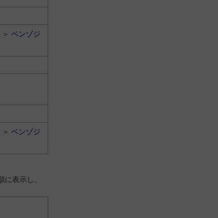
＞
ベンゾジ
＞
ベンゾジ
順に表示し、