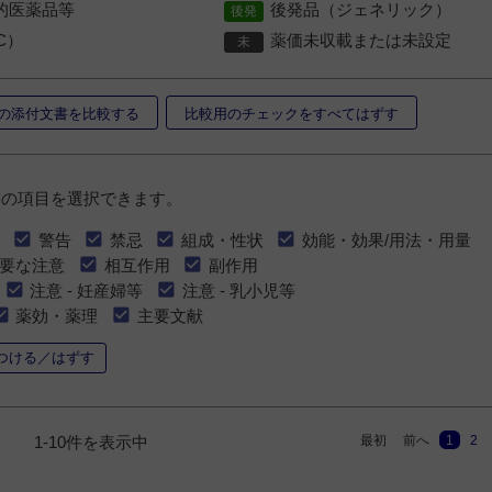
的医薬品等
後発品（ジェネリック）
C）
薬価未収載または未設定
の添付文書を比較する
比較用のチェックをすべてはずす
書の項目を選択できます。
警告
禁忌
組成・性状
効能・効果/用法・用量
要な注意
相互作用
副作用
注意 - 妊産婦等
注意 - 乳小児等
薬効・薬理
主要文献
つける／はずす
最初
前へ
1
2
1-10件を表示中