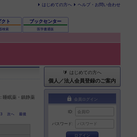
はじめての方へ
ヘルプ・お問い合わせ
ダクト
ブックセンター
器検索
医学書通販
はじめての方へ
個人／法人会員登録のご案内
: 睡眠薬・鎮静薬
lock
会員ログイン
ID
3
次へ
最後
パスワード
ログイン