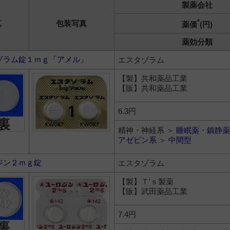
製薬会社
*
真
包装写真
薬価
(円)
薬効分類
ゾラム錠１ｍｇ「アメル」
エスタゾラム
【製】共和薬品工業
【販】共和薬品工業
6.3円
精神・神経系 ＞
睡眠薬・鎮静薬
アゼピン系
＞
中間型
ジン２ｍｇ錠
エスタゾラム
【製】Ｔ′ｓ製薬
【販】武田薬品工業
7.4円