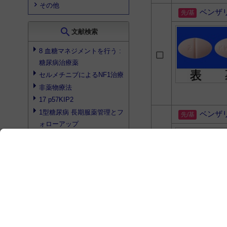
その他
ベンザ
search
文献検索
8 血糖マネジメントを行う :
糖尿病治療薬
セルメチニブによるNF1治療
非薬物療法
17 p57KIP2
1型糖尿病 長期服薬管理とフ
ベンザ
ォローアップ
検索結果を見る
search
プロダクト検索
検索結果はありませんでした
ベンザ
search
書籍検索