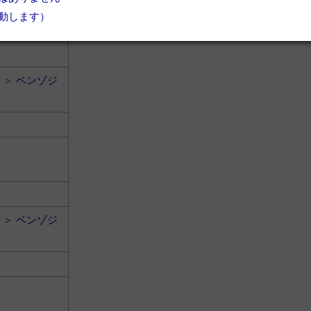
動します）
＞
ベンゾジ
＞
ベンゾジ