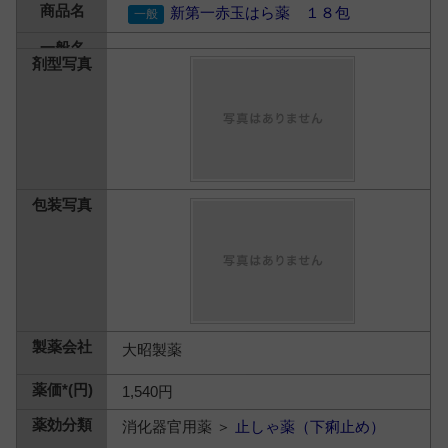
新第一赤玉はら薬 １８包
大昭製薬
1,540円
消化器官用薬 ＞
止しゃ薬（下痢止め）