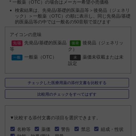
* 一般薬（OTC）の場合はメーカー希望小売価格
検索結果は、先発品/基礎的医薬品等＞後発品（ジェネリ
ック）＞一般薬（OTC）の順に表示し、同じ先発品/基礎
的医薬品等の中では一般名の50音順で並びます
アイコンの意味
先発品/基礎的医薬品
後発品（ジェネリッ
等
ク）
一般薬（OTC）
薬価未収載または未
設定
チェックした医療用薬の添付文書を比較する
比較用のチェックをすべてはずす
▼比較する添付文書の項目を選択できます。
名称等
薬価
警告
禁忌
組成・性状