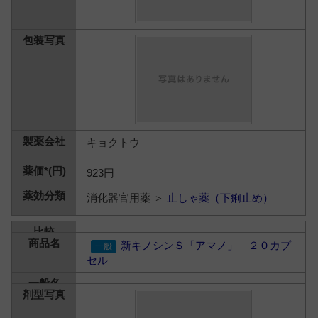
キョクトウ
923円
消化器官用薬 ＞
止しゃ薬（下痢止め）
新キノシンＳ「アマノ」 ２０カプ
セル