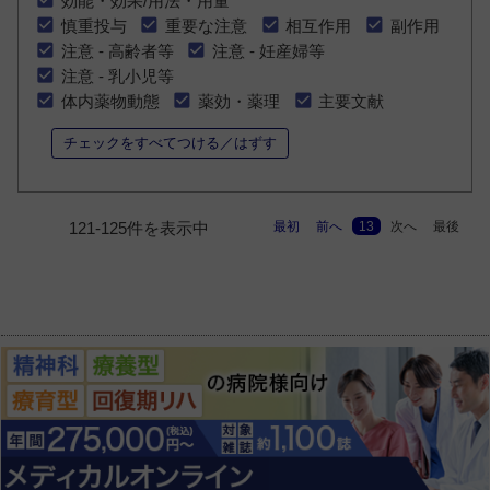
効能・効果/用法・用量
慎重投与
重要な注意
相互作用
副作用
注意 - 高齢者等
注意 - 妊産婦等
注意 - 乳小児等
体内薬物動態
薬効・薬理
主要文献
チェックをすべてつける／はずす
最初
前へ
13
次へ
最後
121-125件を表示中