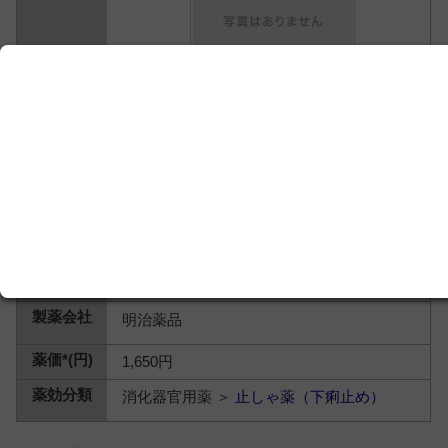
明治薬品
1,650円
消化器官用薬 ＞
止しゃ薬（下痢止め）