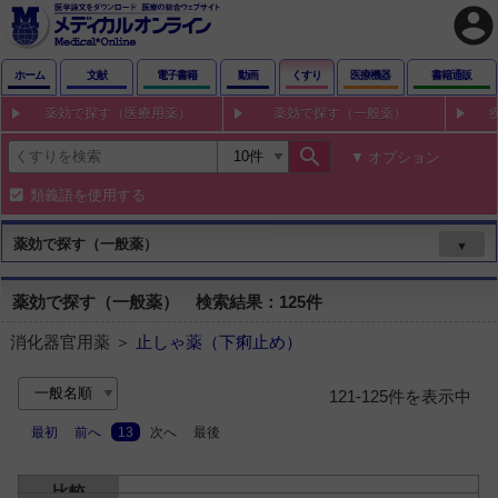
account_circle
ホーム
文献
電子書籍
動画
くすり
医療機器
書籍通販
薬効で探す（医療用薬）
薬効で探す（一般薬）
search
オプション
類義語を使用する
薬効で探す（一般薬）
▼
薬効で探す（一般薬） 検索結果：125件
消化器官用薬 ＞
止しゃ薬（下痢止め）
121-125件を表示中
最初
前へ
13
次へ
最後