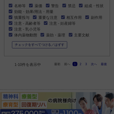
名称等
薬価
警告
禁忌
組成・性状
効能・効果/用法・用量
慎重投与
重要な注意
相互作用
副作用
注意 - 高齢者等
注意 - 妊産婦等
注意 - 乳小児等
体内薬物動態
薬効・薬理
主要文献
チェックをすべてつける／はずす
最初
前へ
1
2
3
次へ
最後
1-10件を表示中