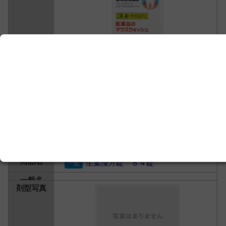
佐藤製薬
1,688円
歯科口腔用薬 ＞
歯痛・歯槽膿漏薬
生葉漢方錠 ８４錠