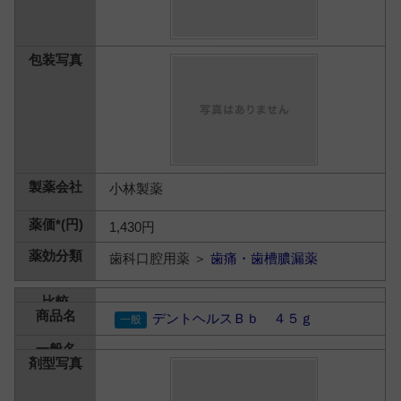
小林製薬
1,430円
歯科口腔用薬 ＞
歯痛・歯槽膿漏薬
デントヘルスＢｂ ４５ｇ