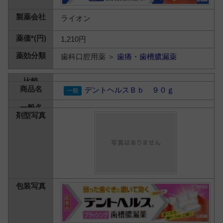
ライオン
1,210円
歯科口腔用薬 ＞
歯痛・歯槽膿漏薬
デントヘルスＢｂ ９０ｇ