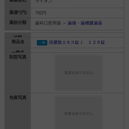
ライオン
792円
歯科口腔用薬 ＞
歯痛・歯槽膿漏薬
排膿散エキス錠Ｊ １２６錠