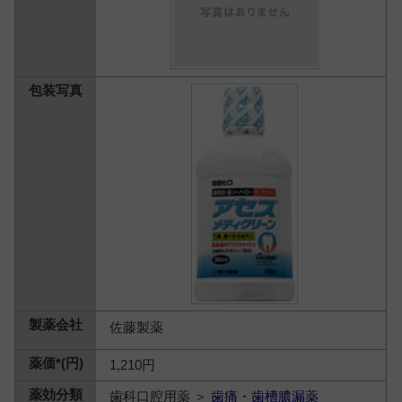
佐藤製薬
1,210円
歯科口腔用薬 ＞
歯痛・歯槽膿漏薬