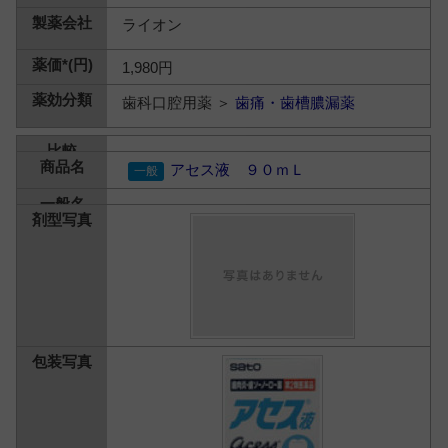
ライオン
1,980円
歯科口腔用薬 ＞
歯痛・歯槽膿漏薬
アセス液 ９０ｍＬ