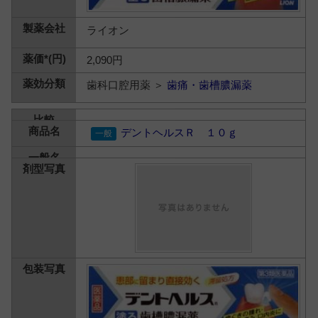
ライオン
2,090円
歯科口腔用薬 ＞
歯痛・歯槽膿漏薬
デントヘルスＲ １０ｇ