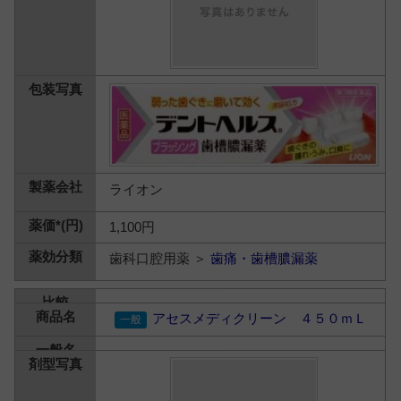
ライオン
1,100円
歯科口腔用薬 ＞
歯痛・歯槽膿漏薬
アセスメディクリーン ４５０ｍＬ