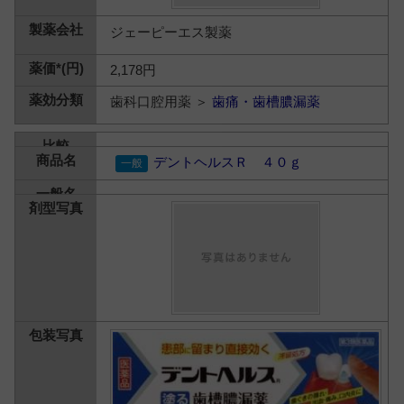
ジェーピーエス製薬
2,178円
歯科口腔用薬 ＞
歯痛・歯槽膿漏薬
デントヘルスＲ ４０ｇ