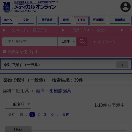
account_circle
ホーム
文献
電子書籍
動画
くすり
医療機器
書籍通販
薬効で探す（医療用薬）
薬効で探す（一般薬）
search
オプション
類義語を使用する
薬効で探す（一般薬）
▼
薬効で探す（一般薬） 検索結果：39件
歯科口腔用薬 ＞
歯痛・歯槽膿漏薬
1-10件を表示中
最初
前へ
1
2
3
次へ
最後