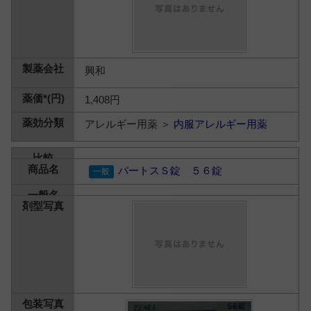
興和
1,408円
アレルギー用薬 ＞
内服アレルギー用薬
パートスＳ錠 ５６錠