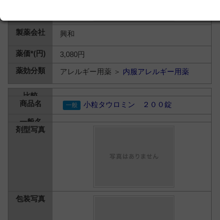
興和
3,080円
アレルギー用薬 ＞
内服アレルギー用薬
小粒タウロミン ２００錠