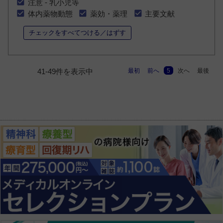
注意 - 乳小児等
体内薬物動態
薬効・薬理
主要文献
チェックをすべてつける／はずす
最初
前へ
5
次へ
最後
41-49件を表示中