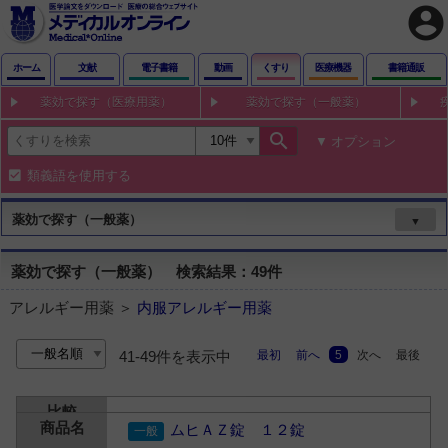
account_circle
ホーム
文献
電子書籍
動画
くすり
医療機器
書籍通販
薬効で探す（医療用薬）
薬効で探す（一般薬）
search
オプション
類義語を使用する
薬効で探す（一般薬）
▼
薬効で探す（一般薬） 検索結果：49件
アレルギー用薬 ＞
内服アレルギー用薬
最初
前へ
5
次へ
最後
41-49件を表示中
ムヒＡＺ錠 １２錠