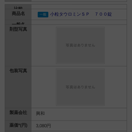
小粒タウロミンＳＰ ７００錠
興和
3,080円