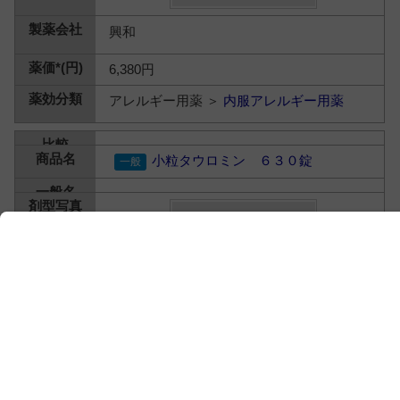
興和
6,380円
アレルギー用薬 ＞
内服アレルギー用薬
小粒タウロミン ６３０錠