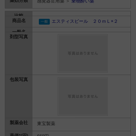
感覚器官用薬 ＞
乗物酔い薬
エスティスピール ２０ｍＬ×２
東宝製薬