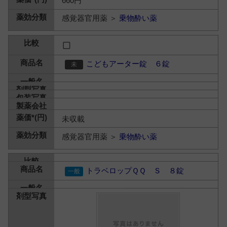
660円
感覚器官用薬 ＞
乗物酔い薬
こどもアーター錠 ６錠
未収載
感覚器官用薬 ＞
乗物酔い薬
トラベロップＱＱ Ｓ ８錠