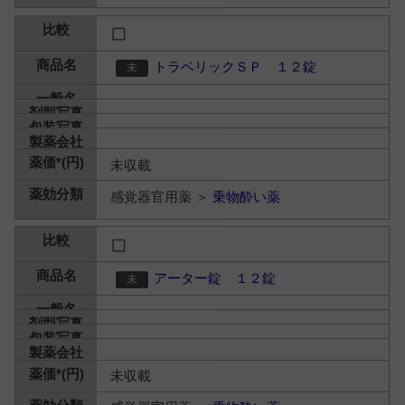
トラベリックＳＰ １２錠
未収載
感覚器官用薬 ＞
乗物酔い薬
アーター錠 １２錠
未収載