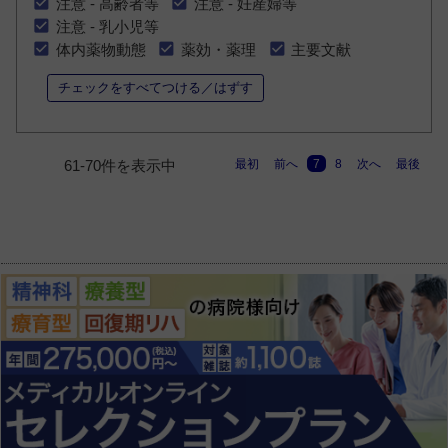
注意 - 高齢者等
注意 - 妊産婦等
注意 - 乳小児等
体内薬物動態
薬効・薬理
主要文献
チェックをすべてつける／はずす
最初
前へ
7
8
次へ
最後
61-70件を表示中