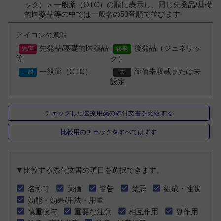
ック）＞一般薬（OTC）の順に表示し、同じ先発品/基礎
的医薬品等の中では一般名の50音順で並びます
アイコンの意味
先発品/基礎的医薬品
後発品（ジェネリッ
等
ク）
一般薬（OTC）
薬価未収載または未
設定
チェックした医療用薬の添付文書を比較する
比較用のチェックをすべてはずす
▼比較する添付文書の項目を選択できます。
名称等
薬価
警告
禁忌
組成・性状
効能・効果/用法・用量
慎重投与
重要な注意
相互作用
副作用