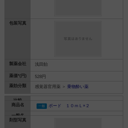
浅田飴
528円
感覚器官用薬 ＞
乗物酔い薬
ポード １０ｍＬ×２