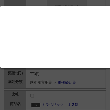
森下仁丹
770円
感覚器官用薬 ＞
乗物酔い薬
トラベリック １２錠