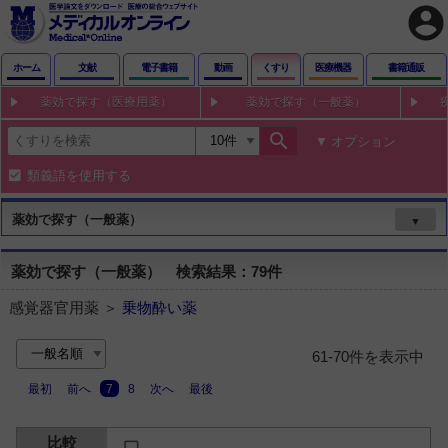
account_circle
ホーム
文献
電子書籍
動画
くすり
医療機器
書籍通販
薬効で探す（医療用薬）
薬効で探す（一般薬）
search
オプション
類義語を使用する
薬効で探す（一般薬）
▼
薬効で探す（一般薬） 検索結果：79件
感覚器官用薬 ＞
乗物酔い薬
61-70件を表示中
最初
前へ
7
8
次へ
最後