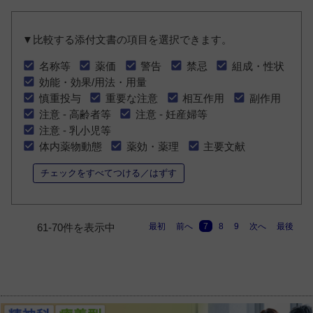
▼比較する添付文書の項目を選択できます。
名称等
薬価
警告
禁忌
組成・性状
効能・効果/用法・用量
慎重投与
重要な注意
相互作用
副作用
注意 - 高齢者等
注意 - 妊産婦等
注意 - 乳小児等
体内薬物動態
薬効・薬理
主要文献
チェックをすべてつける／はずす
最初
前へ
7
8
9
次へ
最後
61-70件を表示中