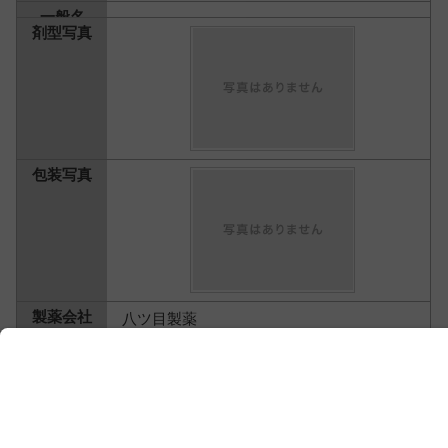
八ツ目製薬
2,200円
外皮用薬 ＞
外用湿疹・皮膚炎用薬