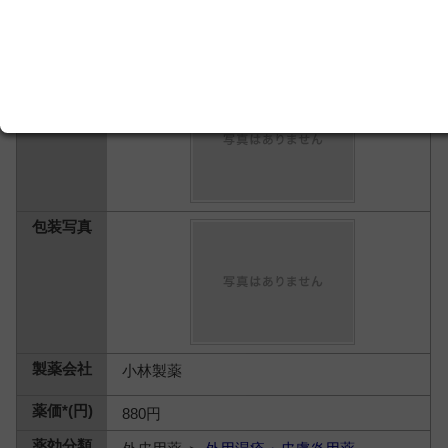
アセモアａ パウダージェル ３２
ｇ
小林製薬
880円