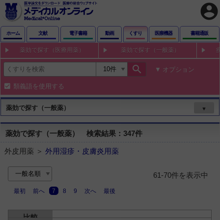
account_circle
ホーム
文献
電子書籍
動画
くすり
医療機器
書籍通販
薬効で探す（医療用薬）
薬効で探す（一般薬）
search
オプション
類義語を使用する
薬効で探す（一般薬）
▼
薬効で探す（一般薬） 検索結果：347件
外皮用薬 ＞
外用湿疹・皮膚炎用薬
61-70件を表示中
最初
前へ
7
8
9
次へ
最後