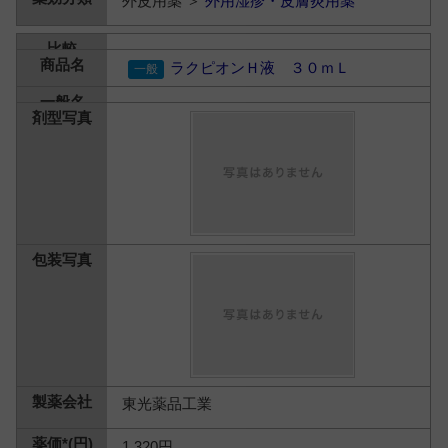
外皮用薬 ＞
外用湿疹・皮膚炎用薬
ラクピオンＨ液 ３０ｍＬ
東光薬品工業
1,320円