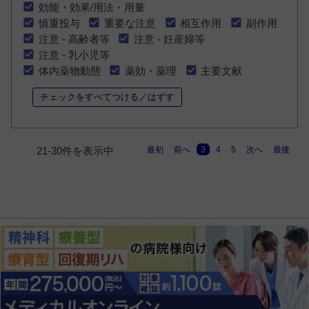
効能・効果/用法・用量
慎重投与
重要な注意
相互作用
副作用
注意 - 高齢者等
注意 - 妊産婦等
注意 - 乳小児等
体内薬物動態
薬効・薬理
主要文献
チェックをすべてつける／はずす
最初
前へ
3
4
5
次へ
最後
21-30件を表示中