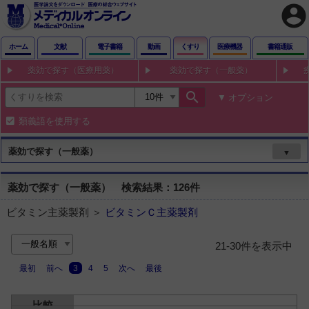
account_circle
ホーム
文献
電子書籍
動画
くすり
医療機器
書籍通販
薬効で探す（医療用薬）
薬効で探す（一般薬）
search
オプション
類義語を使用する
薬効で探す（一般薬）
▼
薬効で探す（一般薬） 検索結果：126件
ビタミン主薬製剤 ＞
ビタミンＣ主薬製剤
21-30件を表示中
最初
前へ
3
4
5
次へ
最後