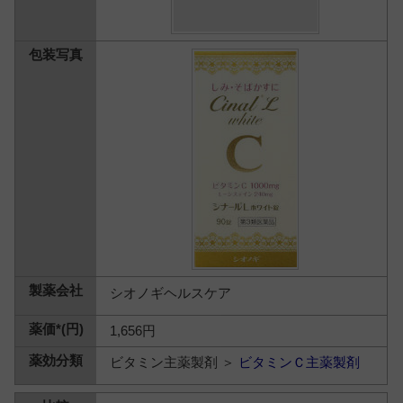
シオノギヘルスケア
1,656円
ビタミン主薬製剤 ＞
ビタミンＣ主薬製剤