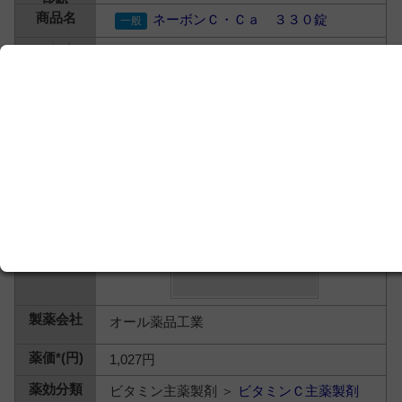
ネーボンＣ・Ｃａ ３３０錠
オール薬品工業
1,027円
ビタミン主薬製剤 ＞
ビタミンＣ主薬製剤