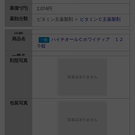
2,074円
ビタミン主薬製剤 ＞
ビタミンＣ主薬製剤
ハイチオールＣホワイティア １２
０錠