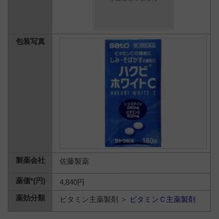
佐藤製薬
4,840円
ビタミン主薬製剤 ＞
ビタミンＣ主薬製剤