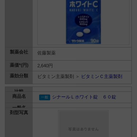
佐藤製薬
2,640円
ビタミン主薬製剤 ＞
ビタミンＣ主薬製剤
シナールＬホワイト錠 ６０錠