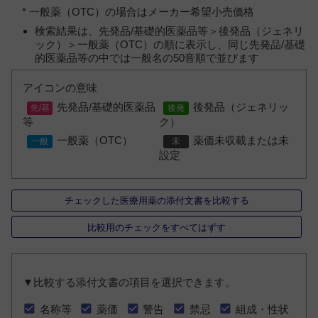
* 一般薬（OTC）の場合はメーカー希望小売価格
検索結果は、先発品/基礎的医薬品等＞後発品（ジェネリ
ック）＞一般薬（OTC）の順に表示し、同じ先発品/基礎
的医薬品等の中では一般名の50音順で並びます
アイコンの意味
先発品/基礎的医薬品
後発品（ジェネリッ
等
ク）
一般薬（OTC）
薬価未収載または未
設定
チェックした医療用薬の添付文書を比較する
比較用のチェックをすべてはずす
▼比較する添付文書の項目を選択できます。
名称等
薬価
警告
禁忌
組成・性状