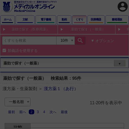
account_circle
ホーム
文献
電子書籍
動画
くすり
医療機器
書籍通販
薬効で探す（医療用薬）
薬効で探す（一般薬）
search
オプション
類義語を使用する
薬効で探す（一般薬）
▼
薬効で探す（一般薬） 検索結果：95件
漢方薬・生薬製剤 ＞
漢方薬１（あ行）
11-20件を表示中
最初
前へ
2
3
4
次へ
最後