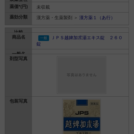
未収載
漢方薬・生薬製剤 ＞
漢方薬１（あ行）
ＪＰＳ越婢加朮湯エキス錠 ２６０
錠