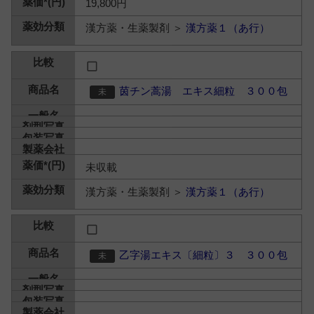
19,800円
漢方薬・生薬製剤 ＞
漢方薬１（あ行）
茵チン蒿湯 エキス細粒 ３００包
未収載
漢方薬・生薬製剤 ＞
漢方薬１（あ行）
乙字湯エキス〔細粒〕３ ３００包