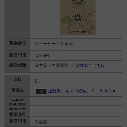
ジェーピーエス製薬
4,180円
漢方薬・生薬製剤 ＞
漢方薬１（あ行）
温経湯エキス〔細粒〕５ ５００ｇ
未収載