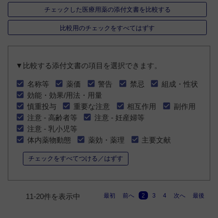
チェックした医療用薬の添付文書を比較する
比較用のチェックをすべてはずす
▼比較する添付文書の項目を選択できます。
名称等
薬価
警告
禁忌
組成・性状
効能・効果/用法・用量
慎重投与
重要な注意
相互作用
副作用
注意 - 高齢者等
注意 - 妊産婦等
注意 - 乳小児等
体内薬物動態
薬効・薬理
主要文献
チェックをすべてつける／はずす
最初
前へ
2
3
4
次へ
最後
11-20件を表示中