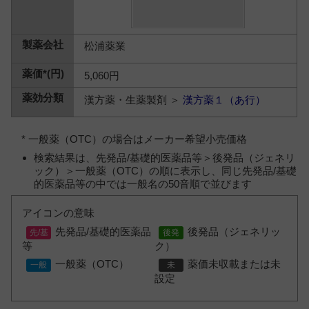
松浦薬業
5,060円
漢方薬・生薬製剤 ＞
漢方薬１（あ行）
* 一般薬（OTC）の場合はメーカー希望小売価格
検索結果は、先発品/基礎的医薬品等＞後発品（ジェネリ
ック）＞一般薬（OTC）の順に表示し、同じ先発品/基礎
的医薬品等の中では一般名の50音順で並びます
アイコンの意味
先発品/基礎的医薬品
後発品（ジェネリッ
等
ク）
一般薬（OTC）
薬価未収載または未
設定