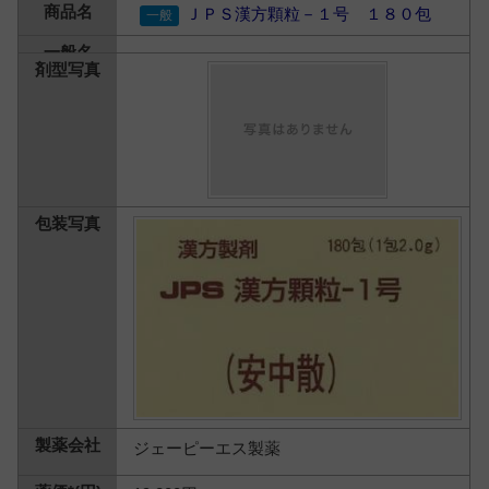
ＪＰＳ漢方顆粒－１号 １８０包
ジェーピーエス製薬