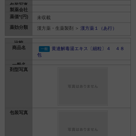
未収載
漢方薬・生薬製剤 ＞
漢方薬１（あ行）
黄連解毒湯エキス〔細粒〕４ ４８
包