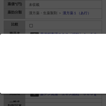
未収載
漢方薬・生薬製剤 ＞
漢方薬１（あ行）
黄連解毒湯エキス〔細粒〕４ ５０
０ｇ
未収載
漢方薬・生薬製剤 ＞
漢方薬１（あ行）
茵チン蒿湯 エキス細粒 ５００ｇ