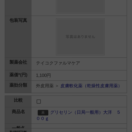
テイコクファルマケア
1,100円
外皮用薬 ＞
皮膚軟化薬（乾燥性皮膚用薬）
グリセリン（日局一般用）大洋 ５
００ｇ