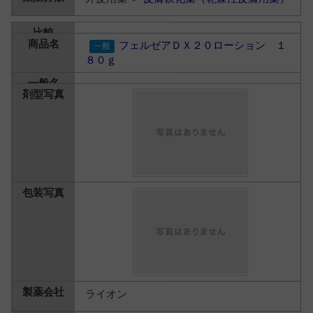
フェルゼアＤＸ２０ローション １
８０ｇ
ライオン