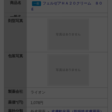
フェルゼアＨＡ２０クリーム ８０
ｇ
ライオン
1,078円
外皮用薬 ＞
皮膚軟化薬（乾燥性皮膚用薬）