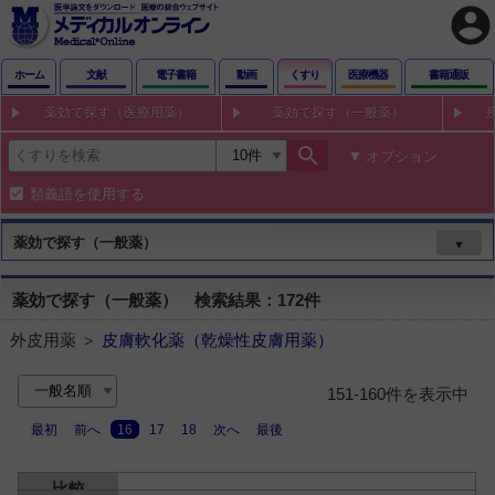
account_circle
ホーム
文献
電子書籍
動画
くすり
医療機器
書籍通販
薬効で探す（医療用薬）
薬効で探す（一般薬）
search
オプション
類義語を使用する
薬効で探す（一般薬）
▼
薬効で探す（一般薬） 検索結果：172件
外皮用薬 ＞
皮膚軟化薬（乾燥性皮膚用薬）
151-160件を表示中
最初
前へ
16
17
18
次へ
最後