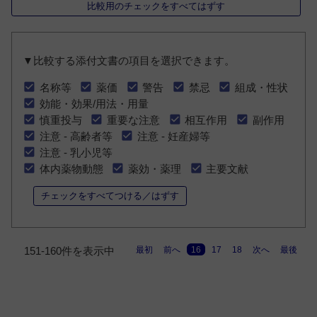
比較用のチェックをすべてはずす
▼比較する添付文書の項目を選択できます。
名称等
薬価
警告
禁忌
組成・性状
効能・効果/用法・用量
慎重投与
重要な注意
相互作用
副作用
注意 - 高齢者等
注意 - 妊産婦等
注意 - 乳小児等
体内薬物動態
薬効・薬理
主要文献
チェックをすべてつける／はずす
最初
前へ
16
17
18
次へ
最後
151-160件を表示中