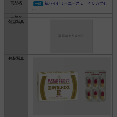
新ハイゼリーエースＥ ４５カプセ
ル