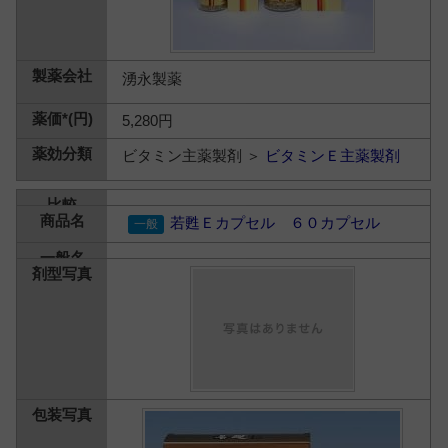
湧永製薬
5,280円
ビタミン主薬製剤 ＞
ビタミンＥ主薬製剤
若甦Ｅカプセル ６０カプセル