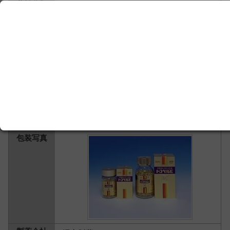
ビタミン主薬製剤 ＞
ビタミンＥ主薬製剤
トコベールＥ ２００カプセル