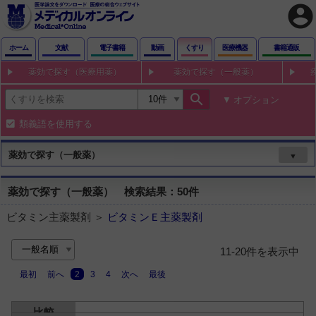
account_circle
ホーム
文献
電子書籍
動画
くすり
医療機器
書籍通販
薬効で探す（医療用薬）
薬効で探す（一般薬）
search
オプション
類義語を使用する
薬効で探す（一般薬）
▼
薬効で探す（一般薬） 検索結果：50件
ビタミン主薬製剤 ＞
ビタミンＥ主薬製剤
11-20件を表示中
最初
前へ
2
3
4
次へ
最後