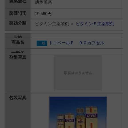
湧永製薬
10,560円
ビタミン主薬製剤 ＞
ビタミンＥ主薬製剤
トコベールＥ ９０カプセル