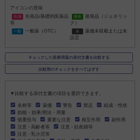
アイコンの意味
先発品/基礎的医薬品
後発品（ジェネリッ
等
ク）
一般薬（OTC）
薬価未収載または未
設定
チェックした医療用薬の添付文書を比較する
比較用のチェックをすべてはずす
▼比較する添付文書の項目を選択できます。
名称等
薬価
警告
禁忌
組成・性状
効能・効果/用法・用量
慎重投与
重要な注意
相互作用
副作用
注意 - 高齢者等
注意 - 妊産婦等
注意 - 乳小児等