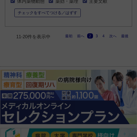
体内薬物動態
薬効・薬理
主要文献
チェックをすべてつける／はずす
最初
前へ
2
3
4
次へ
最後
11-20件を表示中