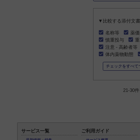
▼比較する添付文
名称等
薬価
慎重投与
重
注意 - 高齢者等
体内薬物動態
チェックをすべて
21-3
サービス一覧
ご利用ガイド
最新情報・特集
サービス概要