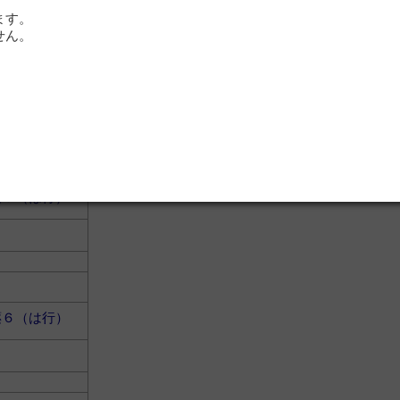
ます。
せん。
薬６（は行）
薬６（は行）
薬６（は行）