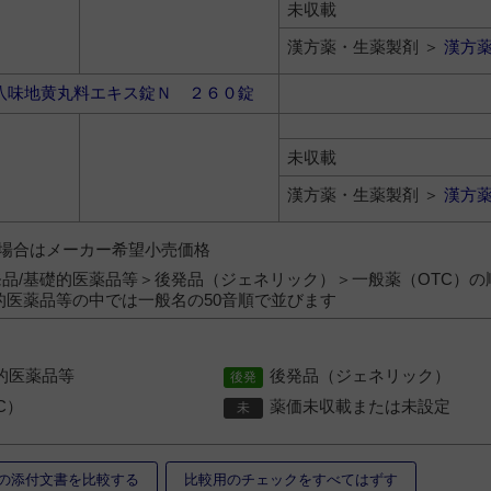
未収載
漢方薬・生薬製剤 ＞
漢方
八味地黄丸料エキス錠Ｎ ２６０錠
未収載
漢方薬・生薬製剤 ＞
漢方
）の場合はメーカー希望小売価格
品/基礎的医薬品等＞後発品（ジェネリック）＞一般薬（OTC）の
的医薬品等の中では一般名の50音順で並びます
的医薬品等
後発品（ジェネリック）
C）
薬価未収載または未設定
の添付文書を比較する
比較用のチェックをすべてはずす