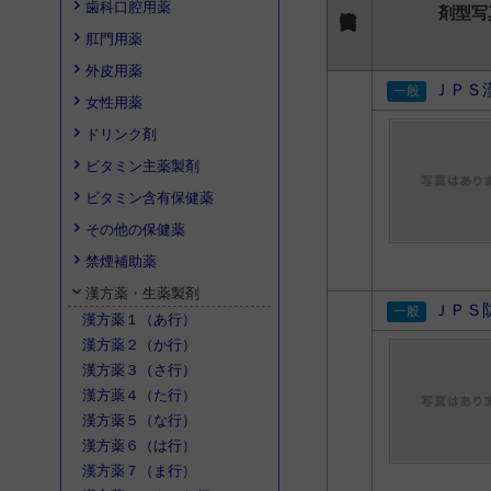
歯科口腔用薬
剤型写
肛門用薬
外皮用薬
ＪＰＳ
女性用薬
ドリンク剤
ビタミン主薬製剤
ビタミン含有保健薬
その他の保健薬
禁煙補助薬
漢方薬・生薬製剤
ＪＰＳ
漢方薬１（あ行）
漢方薬２（か行）
漢方薬３（さ行）
漢方薬４（た行）
漢方薬５（な行）
漢方薬６（は行）
漢方薬７（ま行）