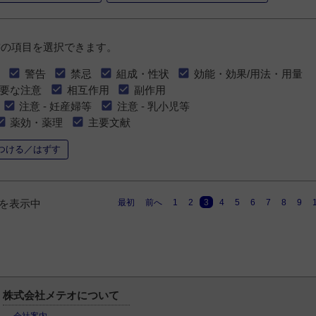
書の項目を選択できます。
警告
禁忌
組成・性状
効能・効果/用法・用量
要な注意
相互作用
副作用
注意 - 妊産婦等
注意 - 乳小児等
薬効・薬理
主要文献
つける／はずす
最初
前へ
1
2
3
4
5
6
7
8
9
0件を表示中
株式会社メテオについて
会社案内