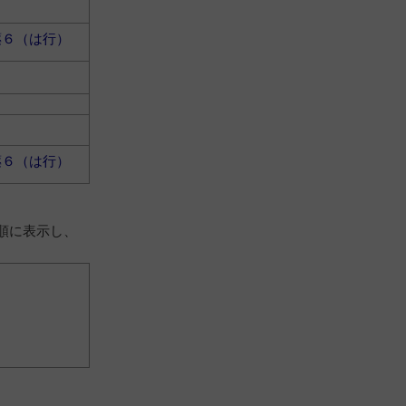
薬６（は行）
薬６（は行）
順に表示し、