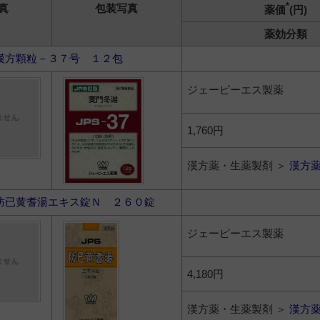
*
真
包装写真
薬価
(円)
薬効分類
漢方顆粒－３７号 １２包
ジェーピーエス製薬
1,760円
漢方薬・生薬製剤 ＞
漢方
防已黄耆湯エキス錠Ｎ ２６０錠
ジェーピーエス製薬
4,180円
漢方薬・生薬製剤 ＞
漢方