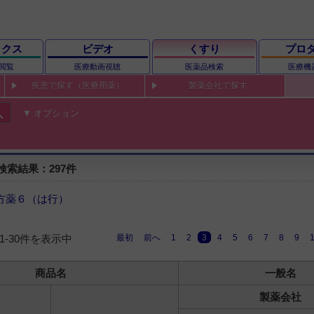
ックス
ビデオ
くすり
プロ
閲覧
医療動画視聴
医薬品検索
医療機
疾患で探す（医療用薬）
製薬会社で探す
ch
オプション
索結果：297件
方薬６（は行）
最初
前へ
1
2
3
4
5
6
7
8
9
21-30件を表示中
商品名
一般名
製薬会社