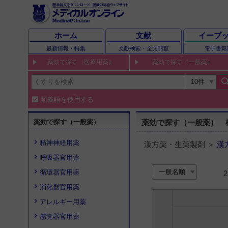
ホーム
文献
イーブ
最新情報・特集
文献検索・全文閲覧
電子書籍
薬効で探す（医療用薬）
薬効で探す（一般薬）
sear
類義語を使用する
薬効で探す（一般薬）
薬効で探す（一般薬） 検
精神神経用薬
漢方薬・生薬製剤 ＞
漢
呼吸器官用薬
循環器官用薬
消化器官用薬
アレルギー用薬
感覚器官用薬