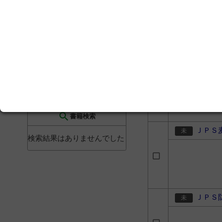
search
文献検索
検索結果はありませんでした
排膿散
search
プロダクト検索
検索結果はありませんでした
search
書籍検索
ＪＰＳ
検索結果はありませんでした
ＪＰＳ