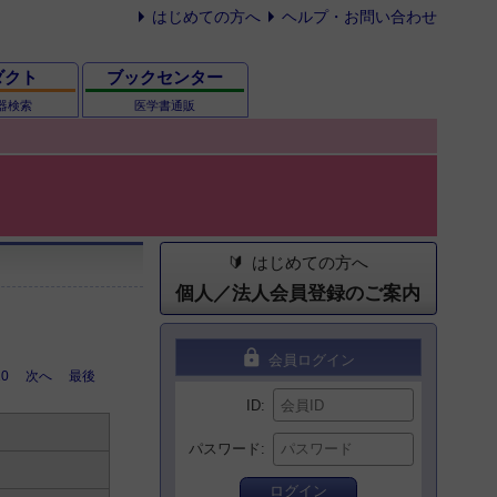
はじめての方へ
ヘルプ・お問い合わせ
ダクト
ブックセンター
器検索
医学書通販
はじめての方へ
個人／法人会員登録のご案内
lock
会員ログイン
10
次へ
最後
ID
パスワード
ログイン